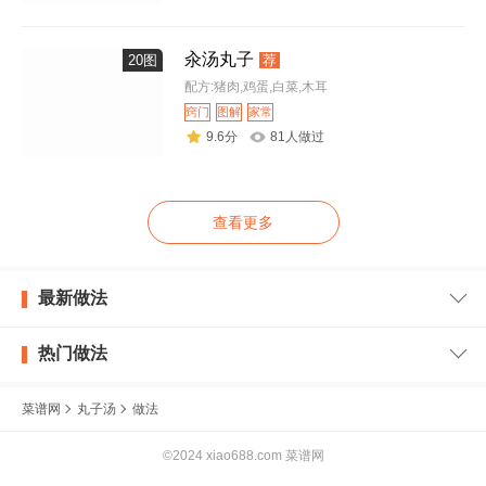
汆汤丸子
20图
荐
配方:猪肉,鸡蛋,白菜,木耳
窍门
图解
家常
9.6分
81人做过
查看更多
最新做法
热门做法
菜谱网
丸子汤
做法
©2024 xiao688.com 菜谱网