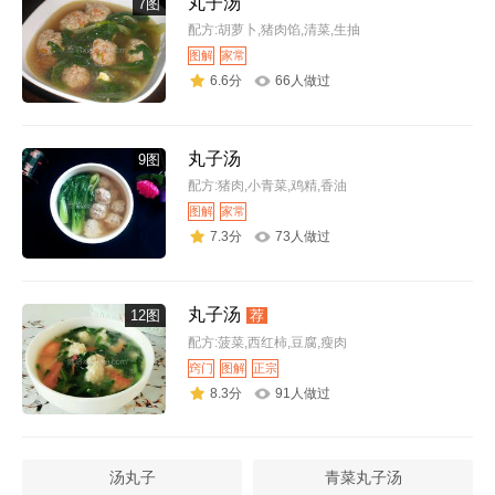
丸子汤
7图
配方:胡萝卜,猪肉馅,清菜,生抽
图解
家常
6.6分
66人做过
丸子汤
9图
配方:猪肉,小青菜,鸡精,香油
图解
家常
7.3分
73人做过
丸子汤
12图
荐
配方:菠菜,西红柿,豆腐,瘦肉
窍门
图解
正宗
8.3分
91人做过
汤丸子
青菜丸子汤