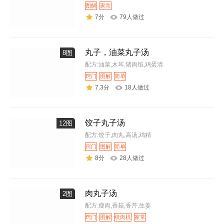
图解
家常
7分
79人做过
丸子，油菜丸子汤
8图
配方:油菜,木耳,猪肉馅,鸡蛋清
窍门
图解
简单
7.3分
18人做过
饺子丸子汤
12图
配方:饺子,肉丸,高汤,鸡精
窍门
图解
简单
8分
28人做过
肉丸子汤
2图
配方:瘦肉,香菇,香芹,生姜
窍门
图解
绞肉机
家常