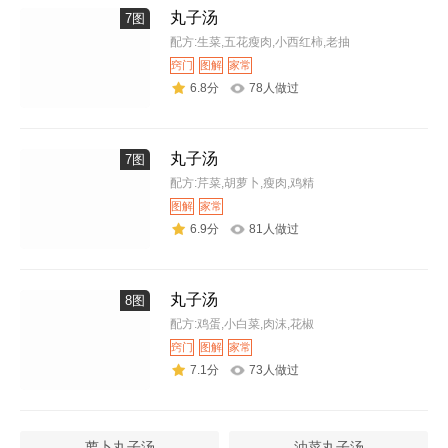
丸子汤
7图
配方:生菜,五花瘦肉,小西红柿,老抽
窍门
图解
家常
6.8分
78人做过
丸子汤
7图
配方:芹菜,胡萝卜,瘦肉,鸡精
图解
家常
6.9分
81人做过
丸子汤
8图
配方:鸡蛋,小白菜,肉沫,花椒
窍门
图解
家常
7.1分
73人做过
萝卜丸子汤
油菜丸子汤