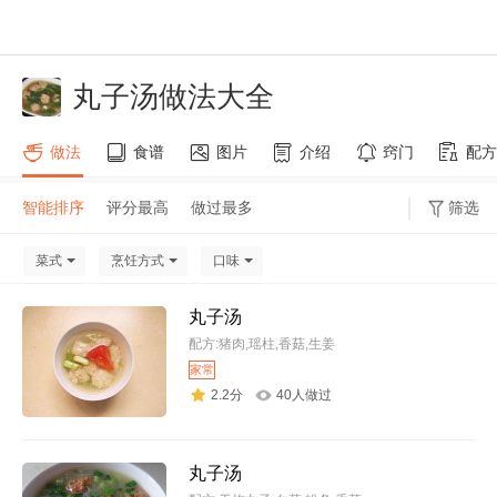
丸子汤做法大全
做法
食谱
图片
介绍
窍门
配方
智能排序
评分最高
做过最多
筛选
菜式
烹饪方式
口味
丸子汤
配方:猪肉,瑶柱,香菇,生姜
家常
2.2分
40人做过
丸子汤