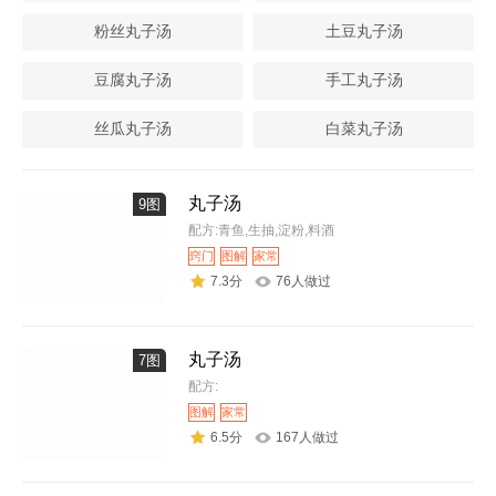
粉丝丸子汤
土豆丸子汤
豆腐丸子汤
手工丸子汤
丝瓜丸子汤
白菜丸子汤
丸子汤
9图
配方:青鱼,生抽,淀粉,料酒
窍门
图解
家常
7.3分
76人做过
丸子汤
7图
配方:
图解
家常
6.5分
167人做过