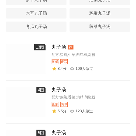
木耳丸子汤
鸡蛋丸子汤
冬瓜丸子汤
蔬菜丸子汤
丸子汤
13图
荐
配方:猪肉,生菜,西红柿,淀粉
图解
正宗
8.4分
106人做过
丸子汤
4图
配方:紫菜,香菜,鸡精,胡椒粉
图解
简单
5.5分
123人做过
丸子汤
5图