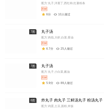
配方:丸子,洋葱丁,西红柿,红薯粉条
图解
6分
10人做过
丸子汤
7图
配方:肉馅,大虾,白菜,香油
图解
6.7分
25人做过
丸子汤
7图
配方:丸子,小白菜,酱油
图解
5.9分
89人做过
炸丸子 肉丸子 三鲜汤丸子 粉汤丸子
8图
配方:鸡蛋,土豆,面粉,米饭