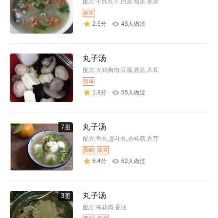
配方:干炸丸子,白菜,粉条,香菜
家常
2.6分
43人做过
丸子汤
配方:火鸡胸肉,豆腐,蘑菇,木耳
简单
1.8分
55人做过
丸子汤
7图
配方:鱼丸,墨斗丸,杏鲍菇,香芹
图解
家常
6.4分
62人做过
丸子汤
3图
配方:梅花肉,香油