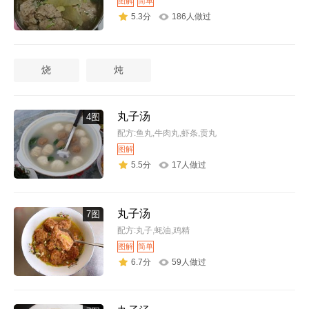
图解
简单
5.3分
186人做过
烧
炖
丸子汤
4图
配方:鱼丸,牛肉丸,虾条,贡丸
图解
5.5分
17人做过
丸子汤
7图
配方:丸子,蚝油,鸡精
图解
简单
6.7分
59人做过