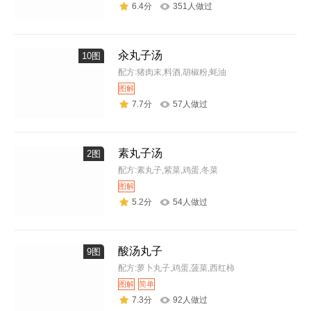
6.4分
351人做过
汆丸子汤
10图
配方:猪肉末,料酒,胡椒粉,蚝油
图解
7.7分
57人做过
素丸子汤
2图
配方:素丸子,紫菜,鸡蛋,冬菜
图解
5.2分
54人做过
酸汤丸子
9图
配方:萝卜丸子,鸡蛋,菠菜,西红柿
图解
简单
7.3分
92人做过