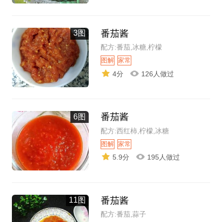
番茄酱
3图
配方:番茄,冰糖,柠檬
图解
家常
4分
126人做过
番茄酱
6图
配方:西红柿,柠檬,冰糖
图解
家常
5.9分
195人做过
番茄酱
11图
配方:番茄,蒜子