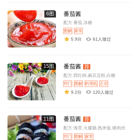
番茄酱
6图
配方:番茄,冰糖
图解
家常
5.9分
61人做过
番茄酱
15图
荐
配方:西红柿,豌豆淀粉,白糖
窍门
图解
料理机
正宗
9.2分
120人做过
番茄酱
11图
荐
配方:海苔,火腿肠,熟米饭,猪肉丝
窍门
图解
家常