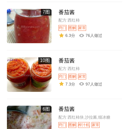
番茄酱
7图
配方:西红柿
窍门
图解
家常
6.3分
76人做过
番茄酱
10图
配方:西红柿
窍门
图解
家常
7.3分
97人做过
番茄酱
6图
配方:西红柿块,沙拉酱,细冰糖
窍门
图解
榨汁机
家常