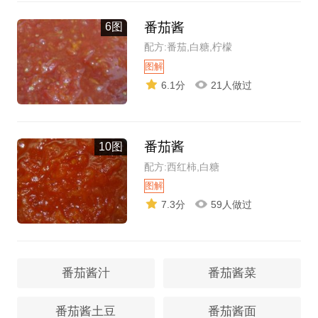
番茄酱
6图
配方:番茄,白糖,柠檬
图解
6.1分
21人做过
番茄酱
10图
配方:西红柿,白糖
图解
7.3分
59人做过
番茄酱汁
番茄酱菜
番茄酱土豆
番茄酱面