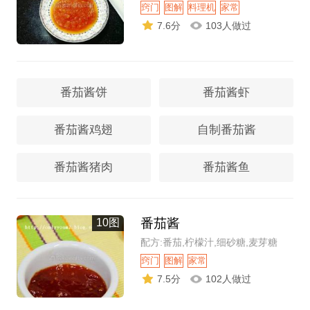
窍门
图解
料理机
家常
7.6分
103人做过
番茄酱饼
番茄酱虾
番茄酱鸡翅
自制番茄酱
番茄酱猪肉
番茄酱鱼
番茄酱
10图
配方:番茄,柠檬汁,细砂糖,麦芽糖
窍门
图解
家常
7.5分
102人做过