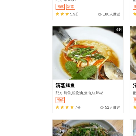
图解
家常
5.9分
180人做过
8图
清蒸鲫鱼
配方:鲫鱼,植物油,猪油,红辣椒
配
图解
7分
52人做过