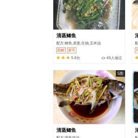
清蒸鲫鱼
配方:鲫鱼,老姜,生抽,玉米油
配
图解
家常
5.9分
49人做过
5图
清蒸鲫鱼
配方:蒸鱼豉油
配