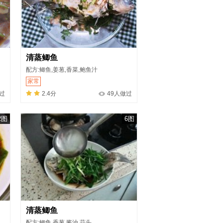
清蒸鲫鱼
配方:鲫鱼,姜葱,香菜,鲍鱼汁
家常
做过
2.4分
49人做过
2图
6图
清蒸鲫鱼
配方:鲫鱼,香葱,酱油,蒜头