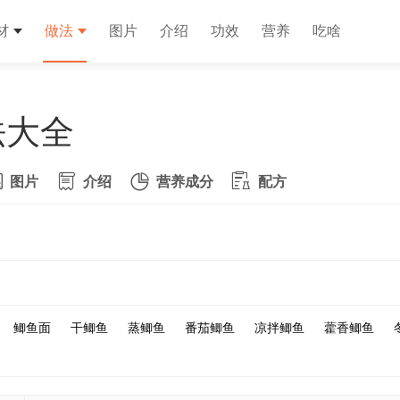
材
做法
图片
介绍
功效
营养
吃啥
法大全
图片
介绍
营养成分
配方
鲫鱼面
干鲫鱼
蒸鲫鱼
番茄鲫鱼
凉拌鲫鱼
藿香鲫鱼