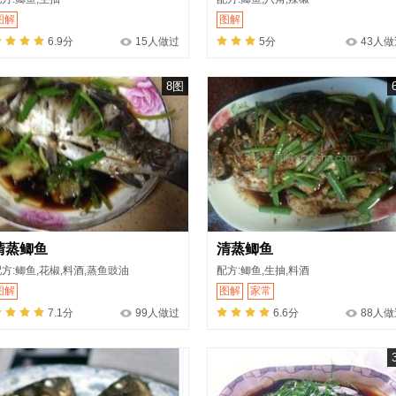
图解
图解
6.9分
15人做过
5分
43人做
8图
清蒸鲫鱼
清蒸鲫鱼
方:鲫鱼,花椒,料酒,蒸鱼豉油
配方:鲫鱼,生抽,料酒
图解
图解
家常
7.1分
99人做过
6.6分
88人做