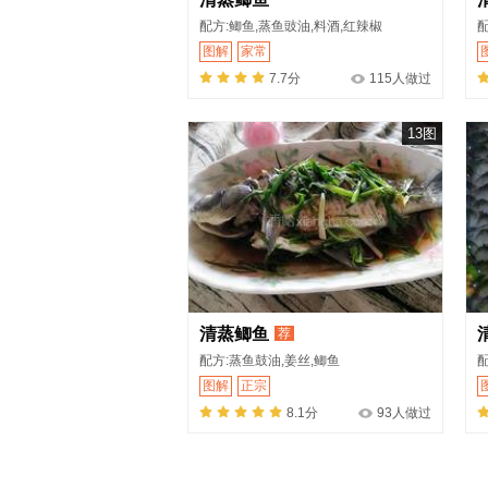
配方:鲫鱼,蒸鱼豉油,料酒,红辣椒
配
图解
家常
7.7分
115人做过
13图
清蒸鲫鱼
荐
配方:蒸鱼鼓油,姜丝,鲫鱼
配
图解
正宗
8.1分
93人做过