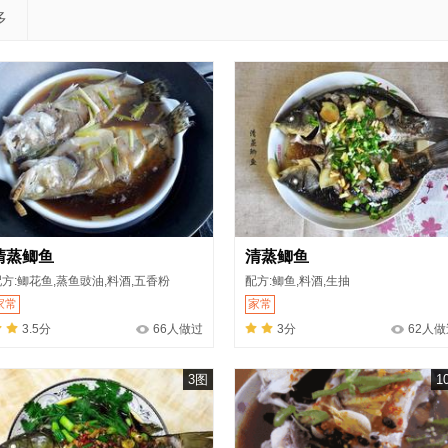
多
清蒸鲫鱼
清蒸鲫鱼
方:鲫花鱼,蒸鱼豉油,料酒,五香粉
配方:鲫鱼,料酒,生抽
家常
家常
3.5分
66人做过
3分
62人做
3图
1