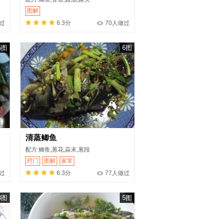
图解
过
6.3分
70人做过
6图
6图
清蒸鲫鱼
配方:鲫鱼,葱花,蒜末,葱段
窍门
图解
家常
过
6.3分
77人做过
3图
5图