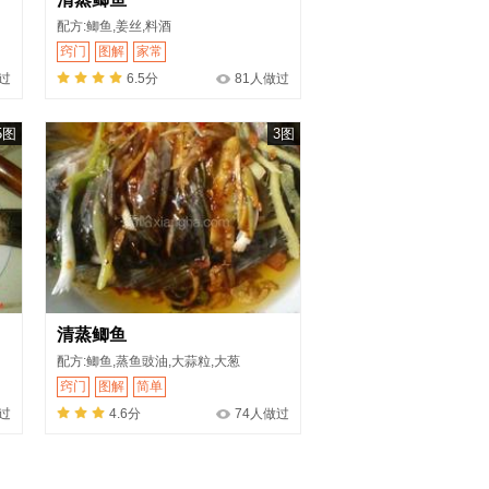
配方:鲫鱼,姜丝,料酒
窍门
图解
家常
过
6.5分
81人做过
5图
3图
清蒸鲫鱼
配方:鲫鱼,蒸鱼豉油,大蒜粒,大葱
窍门
图解
简单
过
4.6分
74人做过