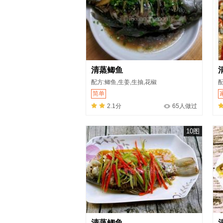
清蒸鲫鱼
配方:鲫鱼,生姜,生抽,花椒
配
简单
2.1分
65人做过
10图
清蒸鲫鱼