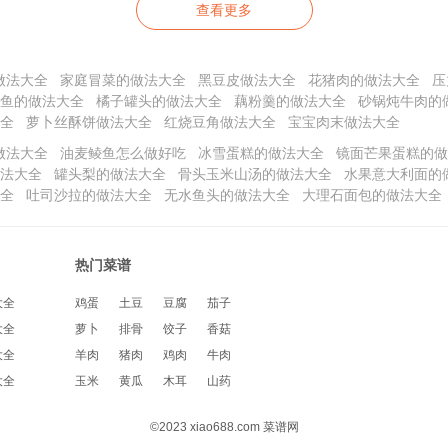
查看更多
做法大全
家庭冒菜的做法大全
黑豆皮做法大全
花猪肉的做法大全
压
鱼的做法大全
橘子罐头的做法大全
藕粉羹的做法大全
砂锅炖牛肉的
全
萝卜丝酥饼做法大全
红烧豆角做法大全
宝宝肉末做法大全
做法大全
油麦鲮鱼怎么做好吃
冰雪蛋糕的做法大全
镜面芒果蛋糕的做
法大全
罐头梨的做法大全
骨头玉米山汤的做法大全
水果意大利面的
全
吐司沙拉的做法大全
无水鱼头的做法大全
大理石面包的做法大全
热门菜谱
大全
鸡蛋
土豆
豆腐
茄子
大全
萝卜
排骨
饺子
香菇
大全
羊肉
猪肉
鸡肉
牛肉
大全
玉米
黄瓜
木耳
山药
©2023 xiao688.com 菜谱网