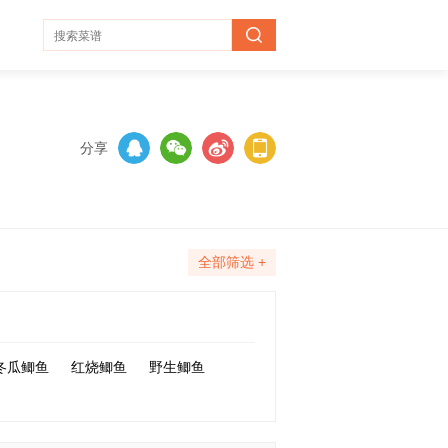
分享
全部筛选 +
冬瓜鲫鱼
红烧鲫鱼
野生鲫鱼