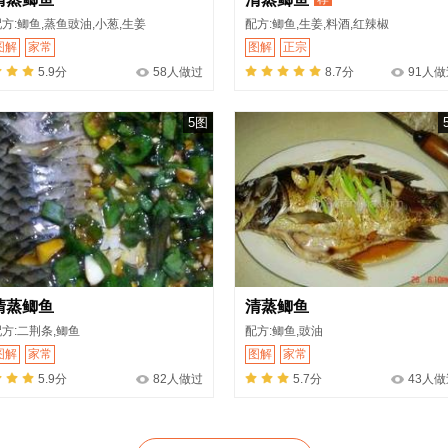
方:鲫鱼,蒸鱼豉油,小葱,生姜
配方:鲫鱼,生姜,料酒,红辣椒
图解
家常
图解
正宗
5.9分
58人做过
8.7分
91人做
5图
清蒸鲫鱼
清蒸鲫鱼
方:二荆条,鲫鱼
配方:鲫鱼,豉油
图解
家常
图解
家常
5.9分
82人做过
5.7分
43人做