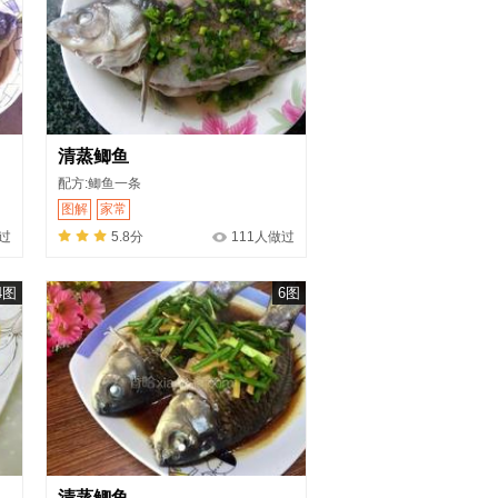
清蒸鲫鱼
配方:鲫鱼一条
图解
家常
做过
5.8分
111人做过
4图
6图
清蒸鲫鱼