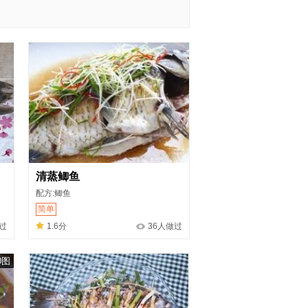
清蒸鲫鱼
配方:鲫鱼
简单
过
1.6分
36人做过
0图