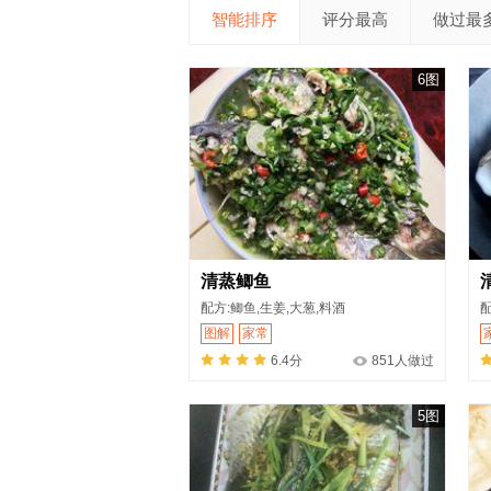
智能排序
评分最高
做过最
6图
清蒸鲫鱼
配方:鲫鱼,生姜,大葱,料酒
配
图解
家常
6.4分
851人做过
5图