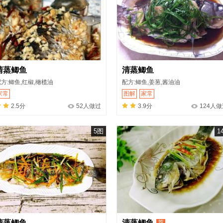
清蒸鲫鱼
清蒸鲫鱼
方:鲫鱼,红椒,橄榄油
配方:鲫鱼,姜葱,酱油油
家常
图解
家常
2.5分
52人做过
3.9分
124人
5图
1
清蒸鲫鱼
清蒸鲫鱼
荐