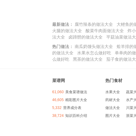
最新做法：
腐竹辣条的做法大全
大鲤鱼的
火腿的做法大全
酸菜牛肉面做法大全
炸小
法大全
卤蹄髈的做法大全
平菇油菜做法大
热门做法：
南瓜奶馒头做法大全
烩羊排的
的做法大全
水果水怎么做好吃
单单肉的做
么做好吃
黑茶的做法大全
茄子食的做法大
菜谱网
热门食材
61,060
美食菜谱做法
水果大全
蔬菜
46,605
精彩图片大全
药材大全
水产
5,332
营养成分表
做法大全
川菜
38,724
知识百科介绍
图片大全
浙菜