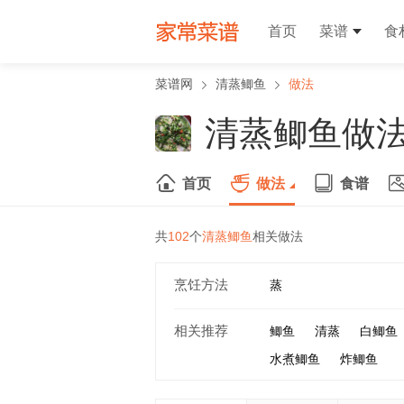
首页
菜谱
食
菜谱网
清蒸鲫鱼
做法
清蒸鲫鱼做
首页
做法
食谱
共
102
个
清蒸鲫鱼
相关做法
烹饪方法
蒸
相关推荐
鲫鱼
清蒸
白鲫鱼
水煮鲫鱼
炸鲫鱼