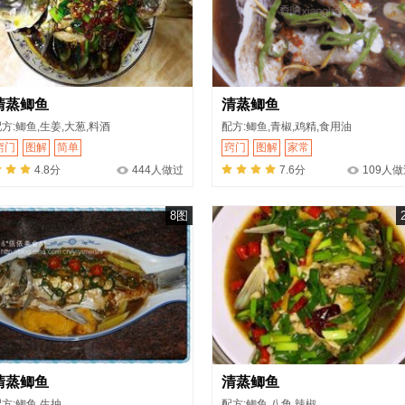
清蒸鲫鱼
清蒸鲫鱼
方:鲫鱼,生姜,大葱,料酒
配方:鲫鱼,青椒,鸡精,食用油
窍门
图解
简单
窍门
图解
家常
4.8分
444人做过
7.6分
109人
8图
清蒸鲫鱼
清蒸鲫鱼
方:鲫鱼,生抽
配方:鲫鱼,八角,辣椒