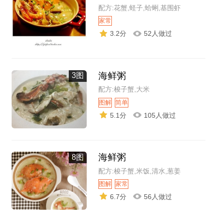
配方:花蟹,蛏子,蛤蜊,基围虾
家常
3.2分
52人做过
海鲜粥
3图
配方:梭子蟹,大米
图解
简单
5.1分
105人做过
海鲜粥
8图
配方:梭子蟹,米饭,清水,葱姜
图解
家常
6.7分
56人做过