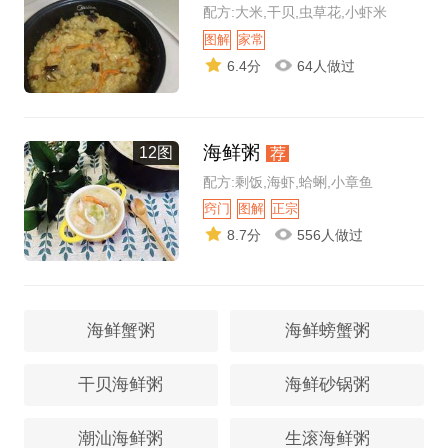
配方:大米,干贝,虫草花,小虾米
图解
家常
6.4分
64人做过
海鲜粥
12图
荐
配方:剩饭,海虾,蛤蜊,小章鱼
窍门
图解
正宗
8.7分
556人做过
海鲜蟹粥
海鲜螃蟹粥
干贝海鲜粥
海鲜砂锅粥
潮汕海鲜粥
生滚海鲜粥