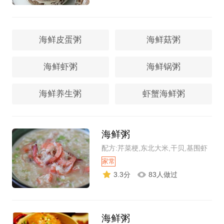
海鲜皮蛋粥
海鲜菇粥
海鲜虾粥
海鲜锅粥
海鲜养生粥
虾蟹海鲜粥
海鲜粥
配方:芹菜梗,东北大米,干贝,基围虾
家常
3.3分
83人做过
海鲜粥