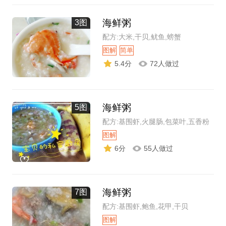
海鲜粥
3图
配方:大米,干贝,鱿鱼,螃蟹
图解
简单
5.4分
72人做过
海鲜粥
5图
配方:基围虾,火腿肠,包菜叶,五香粉
图解
6分
55人做过
海鲜粥
7图
配方:基围虾,鲍鱼,花甲,干贝
图解