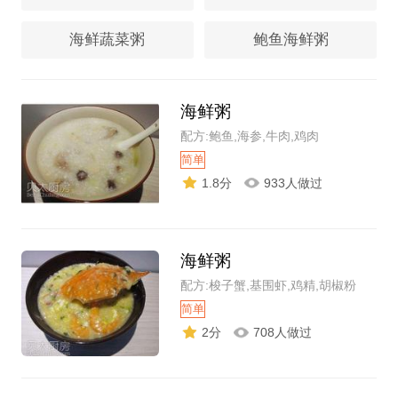
海鲜蔬菜粥
鲍鱼海鲜粥
海鲜粥
配方:鲍鱼,海参,牛肉,鸡肉
简单
1.8分
933人做过
海鲜粥
配方:梭子蟹,基围虾,鸡精,胡椒粉
简单
2分
708人做过