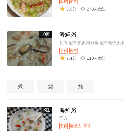
图解
家常
6.5分
278人做过
海鲜粥
10图
配方:配料虾,配料鱿鱼,配料蛏子,配料带
图解
家常
7.4分
110人做过
煮
烧
炖
海鲜粥
3图
配方:
图解
电饭煲
家常