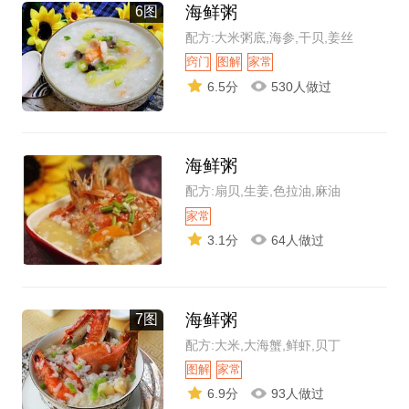
海鲜粥
6图
配方:大米粥底,海参,干贝,姜丝
窍门
图解
家常
6.5分
530人做过
海鲜粥
配方:扇贝,生姜,色拉油,麻油
家常
3.1分
64人做过
海鲜粥
7图
配方:大米,大海蟹,鲜虾,贝丁
图解
家常
6.9分
93人做过