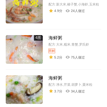
配方:新大米,梭子蟹,小海虾,玉米粒
4.9分
24人做过
海鲜粥
4图
配方:大米,糯米,青蟹,罗氏虾
图解
5.2分
75人做过
海鲜粥
配方:净水,芹菜,胡萝卜,粟米粒
3.7分
34人做过