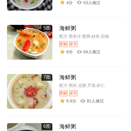
4分
53人做过
海鲜粥
5图
配方:墨鱼仔,蟹脚,鱿鱼,彩椒
图解
家常
6分
64人做过
海鲜粥
7图
配方:粥米,花蟹,芹菜,虾仁
图解
家常
6.6分
81人做过
海鲜粥
6图