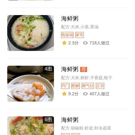
海鲜粥
配方:大米,小葱,香油
电饭锅
家常
2.3分
718人做过
海鲜粥
4图
荐
配方:大米,鲜虾,干香菇,蛏干
窍门
图解
燃气灶
正宗
9.2分
407人做过
海鲜粥
6图
配方:胡椒粉,虾皮,时令蔬菜