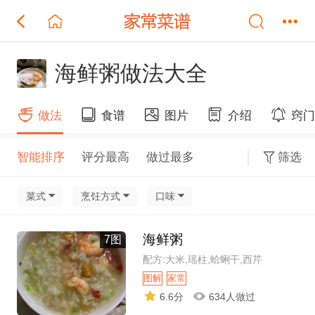
海鲜粥做法大全
做法
食谱
图片
介绍
窍
智能排序
评分最高
做过最多
筛选
菜式
烹饪方式
口味
海鲜粥
7图
配方:大米,瑶柱,蛤蜊干,西芹
图解
家常
6.6分
634人做过