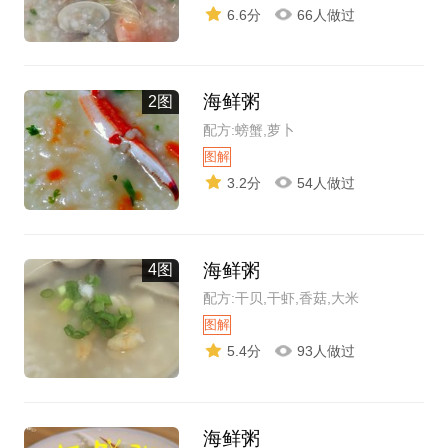
6.6分
66人做过
海鲜粥
2图
配方:螃蟹,萝卜
图解
3.2分
54人做过
海鲜粥
4图
配方:干贝,干虾,香菇,大米
图解
5.4分
93人做过
海鲜粥