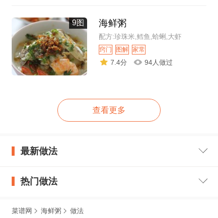
海鲜粥
9图
配方:珍珠米,鳕鱼,蛤蜊,大虾
窍门
图解
家常
7.4分
94人做过
查看更多
最新做法
热门做法
菜谱网
海鲜粥
做法