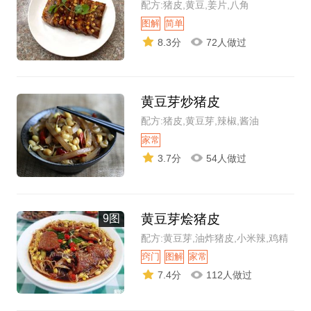
配方:猪皮,黄豆,姜片,八角
图解
简单
8.3分
72人做过
黄豆芽炒猪皮
配方:猪皮,黄豆芽,辣椒,酱油
家常
3.7分
54人做过
黄豆芽烩猪皮
9图
配方:黄豆芽,油炸猪皮,小米辣,鸡精
窍门
图解
家常
7.4分
112人做过