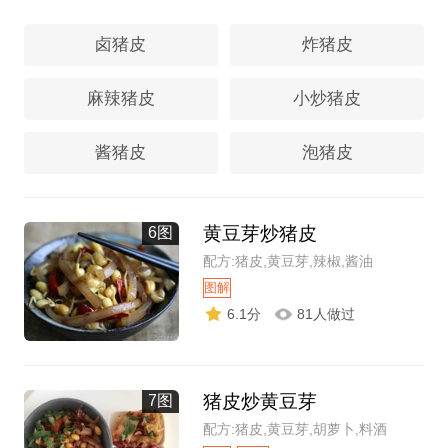
卤猪皮
炸猪皮
麻辣猪皮
小炒猪皮
酱猪皮
泡猪皮
黄豆芽炒猪皮
6图
配方:猪皮,黄豆芽,辣椒,酱油
图解
6.1分
81人做过
猪皮炒黄豆芽
7图
配方:猪皮,黄豆芽,胡萝卜,料酒