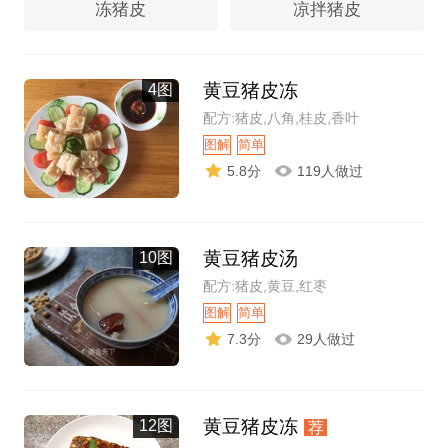
冻猪皮
凉拌猪皮
黄豆猪皮冻
4图
配方:猪皮,八角,桂皮,香叶
图解
简单
5.8分
119人做过
黄豆猪皮汤
10图
配方:猪皮,黄豆,红枣
图解
简单
7.3分
29人做过
黄豆猪皮冻
12图
荐