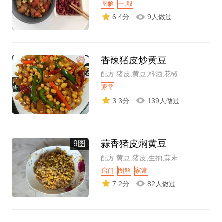
图解
一,般
6.4分
9人做过
香辣猪皮炒黄豆
配方:猪皮,黄豆,料酒,花椒
家常
3.3分
139人做过
蒜香猪皮焖黄豆
9图
配方:黄豆,猪皮,生抽,蒜末
窍门
图解
家常
7.2分
82人做过