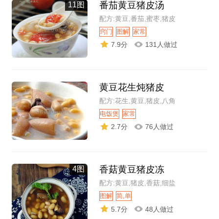
番茄黄豆猪皮汤
11图
配方:黄豆,番茄,蜜枣,猪皮
窍门
图解
家常
7.9分
131人做过
黄豆花生炖猪皮
配方:花生,黄豆,猪皮,八角
电饭煲
家常
2.7分
76人做过
香菇黄豆猪皮冻
4图
配方:黄豆,猪皮,香菇,细盐
图解
简,单
5.7分
48人做过