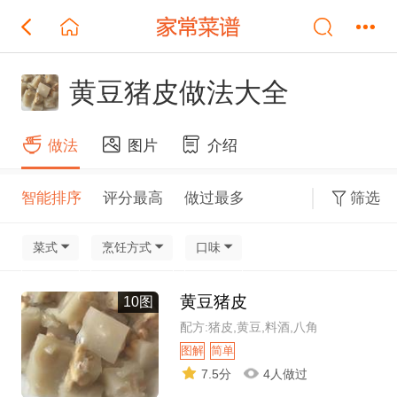
黄豆猪皮做法大全
做法
图片
介绍
智能排序
评分最高
做过最多
筛选
菜式
烹饪方式
口味
黄豆猪皮
10图
配方:猪皮,黄豆,料酒,八角
图解
简单
7.5分
4人做过