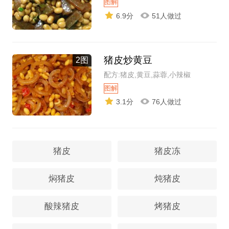
图解
6.9分
51人做过
猪皮炒黄豆
2图
配方:猪皮,黄豆,蒜蓉,小辣椒
图解
3.1分
76人做过
猪皮
猪皮冻
焖猪皮
炖猪皮
酸辣猪皮
烤猪皮