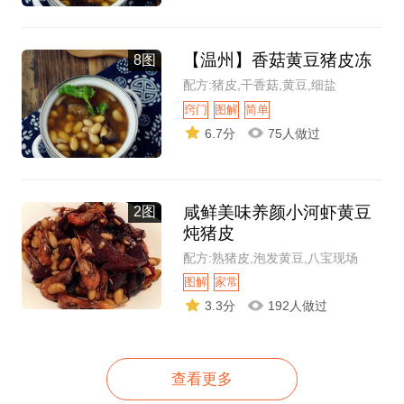
【温州】香菇黄豆猪皮冻
8图
配方:猪皮,干香菇,黄豆,细盐
窍门
图解
简单
6.7分
75人做过
咸鲜美味养颜小河虾黄豆
2图
炖猪皮
配方:熟猪皮,泡发黄豆,八宝现场
图解
家常
3.3分
192人做过
查看更多