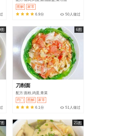
图解
家常
过
6.9分
50人做过
9图
6图
刀削面
配方:面粉,鸡蛋,青菜
窍门
图解
家常
过
6.1分
51人做过
7图
21图