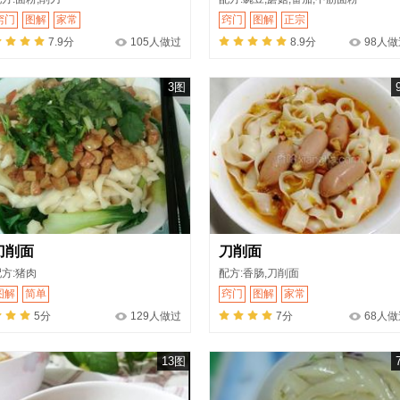
窍门
图解
家常
窍门
图解
正宗
7.9分
105人做过
8.9分
98人做
3图
刀削面
刀削面
配方:猪肉
配方:香肠,刀削面
图解
简单
窍门
图解
家常
5分
129人做过
7分
68人做
13图