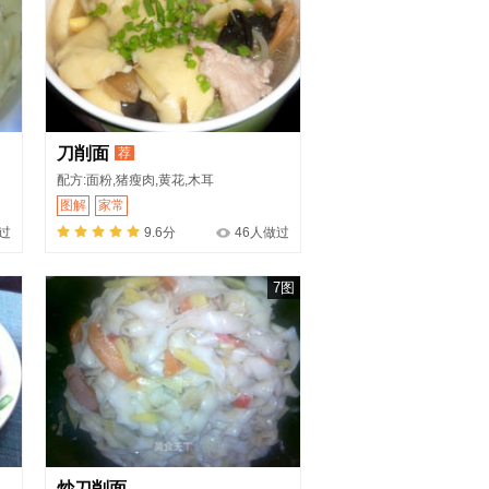
刀削面
荐
配方:面粉,猪瘦肉,黄花,木耳
图解
家常
过
9.6分
46人做过
7图
炒刀削面