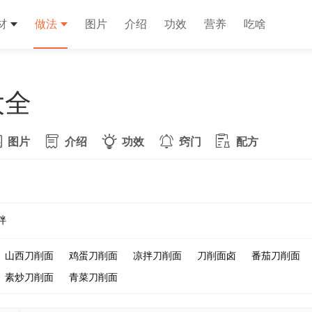
材
做法
图片
介绍
功效
营养
吃啥
大全
图片
介绍
功效
窍门
配方
拌
山西刀削面
鸡蛋刀削面
凉拌刀削面
刀削面卤
番茄刀削面
素炒刀削面
青菜刀削面