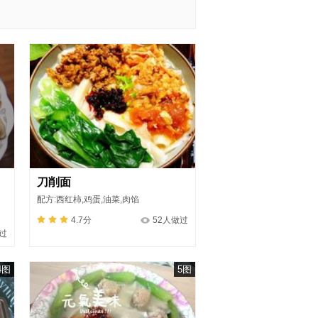
刀削面
配方:西红柿,鸡蛋,油菜,肉馅
4.7分
52人做过
过
4图
5图