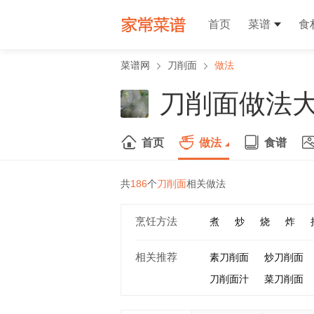
首页
菜谱
食
菜谱网
刀削面
做法
刀削面做法
首页
做法
食谱
共
186
个
刀削面
相关做法
烹饪方法
煮
炒
烧
炸
相关推荐
素刀削面
炒刀削面
刀削面汁
菜刀削面