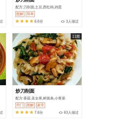
配方:刀削面,土豆,西红柿,鸡蛋
图解
简单
过
6.6分
3人做过
11图
炒刀削面
配方:香菇,圣女果,鲜面条,小青菜
窍门
图解
家常
做过
7.8分
83人做过