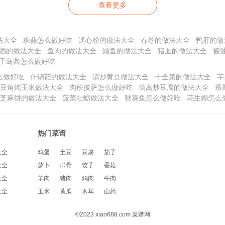
查看更多
法大全
糖蒜怎么做好吃
通心粉的做法大全
春卷的做法大全
鸭肝的做
酒的做法大全
鱼肉的做法大全
鳕鱼的做法大全
猪血的做法大全
酱
千岛酱怎么做好吃
么做好吃
什锦菇的做法大全
清炒黄豆做法大全
十全菜的做法大全
芋
豆角炖玉米做法大全
肉松披萨怎么做好吃
茼蒿炒豆腐的做法大全
慕
芝麻饼的做法大全
菠菜牡蛎做法大全
秋葵鱼怎么做好吃
花生糊怎么
热门菜谱
大全
鸡蛋
土豆
豆腐
茄子
大全
萝卜
排骨
饺子
香菇
大全
羊肉
猪肉
鸡肉
牛肉
大全
玉米
黄瓜
木耳
山药
©2023 xiao688.com 菜谱网