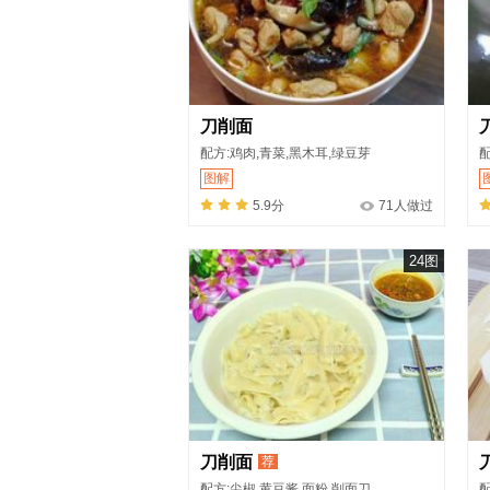
刀削面
配方:鸡肉,青菜,黑木耳,绿豆芽
配
图解
5.9分
71人做过
24图
刀削面
荐
配方:尖椒,黄豆酱,面粉,削面刀
配