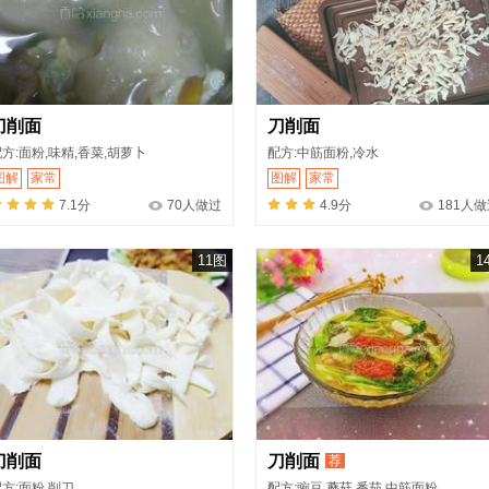
刀削面
刀削面
方:面粉,味精,香菜,胡萝卜
配方:中筋面粉,冷水
图解
家常
图解
家常
7.1分
70人做过
4.9分
181人
11图
1
刀削面
刀削面
荐
方:面粉,削刀
配方:豌豆,蘑菇,番茄,中筋面粉