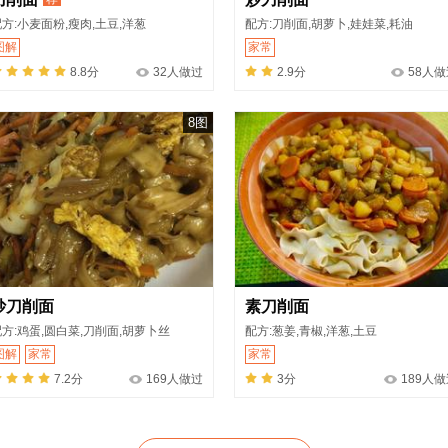
方:小麦面粉,瘦肉,土豆,洋葱
配方:刀削面,胡萝卜,娃娃菜,耗油
图解
家常
8.8分
32人做过
2.9分
58人做
8图
炒刀削面
素刀削面
方:鸡蛋,圆白菜,刀削面,胡萝卜丝
配方:葱姜,青椒,洋葱,土豆
图解
家常
家常
7.2分
169人做过
3分
189人