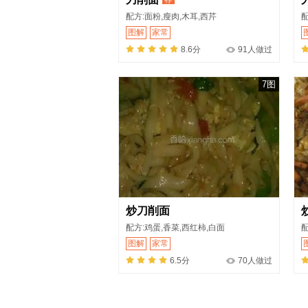
配方:面粉,瘦肉,木耳,西芹
配
图解
家常
8.6分
91人做过
7图
炒刀削面
配方:鸡蛋,香菜,西红柿,白面
配
图解
家常
6.5分
70人做过