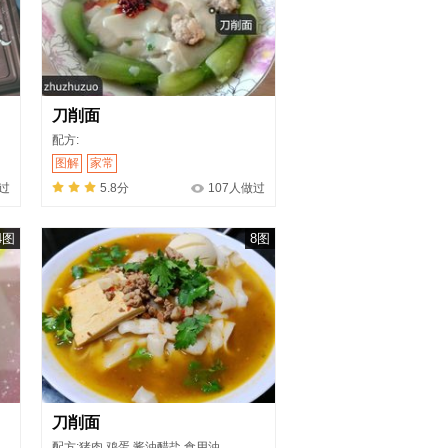
刀削面
配方:
图解
家常
做过
5.8分
107人做过
4图
8图
刀削面
配方:猪肉,鸡蛋,酱油醋盐,食用油