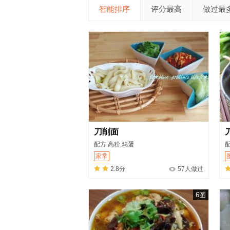
智能排序
评分最高
做过最
刀削面
配方:高粉,鸡蛋
配
家常
2.8分
57人做过
6图