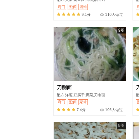
窍门
图解
困难
9.1分
110人做过
9图
刀削面
配方:洋葱,豆腐干,青菜,刀削面
窍门
图解
家常
7.4分
106人做过
9图