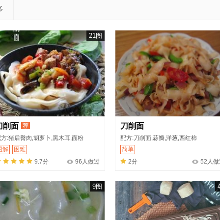
多
21图
刀削面
刀削面
荐
方:猪后臀肉,胡萝卜,黑木耳,面粉
配方:刀削面,蒜瓣,洋葱,西红柿
图解
困难
简单
9.7分
96人做过
2分
52人做
9图