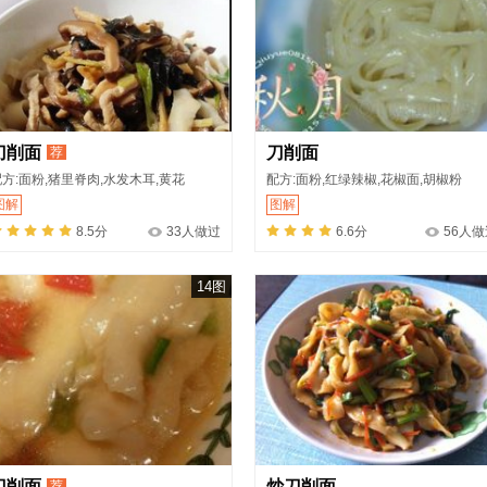
刀削面
刀削面
荐
方:面粉,猪里脊肉,水发木耳,黄花
配方:面粉,红绿辣椒,花椒面,胡椒粉
图解
图解
8.5分
33人做过
6.6分
56人做
14图
刀削面
炒刀削面
荐