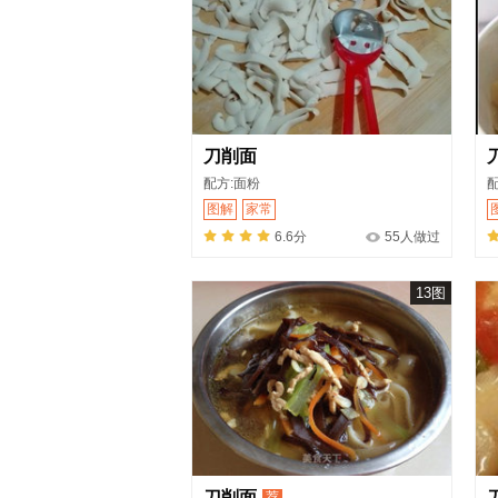
刀削面
配方:面粉
配
图解
家常
6.6分
55人做过
13图
刀削面
荐