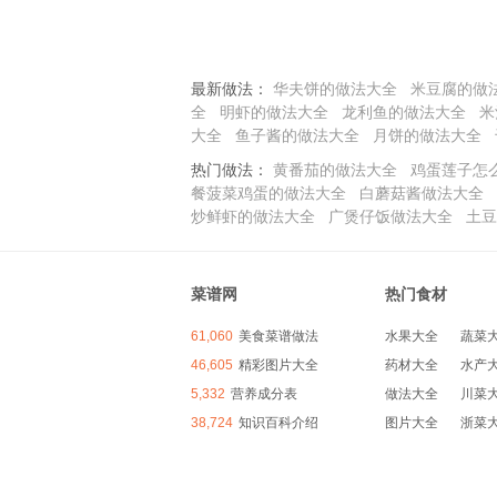
最新做法：
华夫饼的做法大全
米豆腐的做
全
明虾的做法大全
龙利鱼的做法大全
米
大全
鱼子酱的做法大全
月饼的做法大全
热门做法：
黄番茄的做法大全
鸡蛋莲子怎
餐菠菜鸡蛋的做法大全
白蘑菇酱做法大全
炒鲜虾的做法大全
广煲仔饭做法大全
土豆
菜谱网
热门食材
61,060
美食菜谱做法
水果大全
蔬菜
46,605
精彩图片大全
药材大全
水产
5,332
营养成分表
做法大全
川菜
38,724
知识百科介绍
图片大全
浙菜