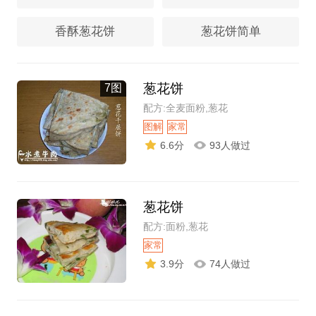
香酥葱花饼
葱花饼简单
葱花饼
7图
配方:全麦面粉,葱花
图解
家常
6.6分
93人做过
葱花饼
配方:面粉,葱花
家常
3.9分
74人做过