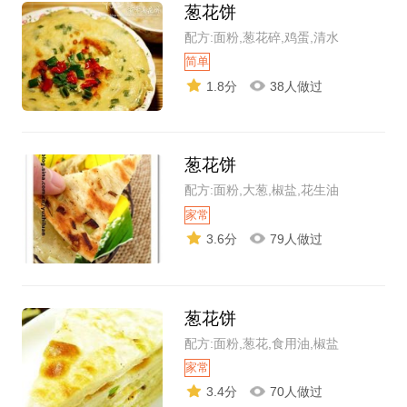
葱花饼
配方:面粉,葱花碎,鸡蛋,清水
简单
1.8分
38人做过
葱花饼
配方:面粉,大葱,椒盐,花生油
家常
3.6分
79人做过
葱花饼
配方:面粉,葱花,食用油,椒盐
家常
3.4分
70人做过