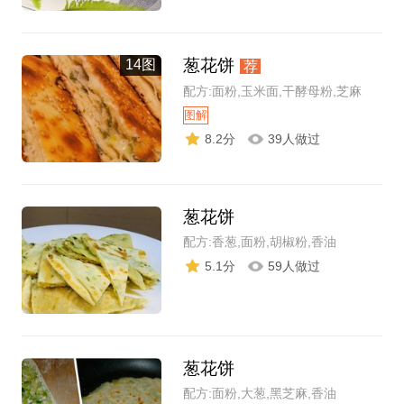
葱花饼
14图
荐
配方:面粉,玉米面,干酵母粉,芝麻
图解
8.2分
39人做过
葱花饼
配方:香葱,面粉,胡椒粉,香油
5.1分
59人做过
葱花饼
配方:面粉,大葱,黑芝麻,香油