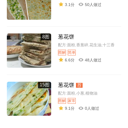
3.1分
50人做过
葱花饼
8图
配方:面粉,香葱碎,花生油,十三香
图解
简单
6.6分
48人做过
葱花饼
15图
荐
配方:面粉,小葱,植物油
图解
家常
9.1分
0人做过