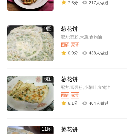
7.6分
217人做过
葱花饼
9图
配方:面粉,大葱,食物油
图解
家常
6.9分
438人做过
葱花饼
6图
配方:富强粉,小葱叶,食物油
图解
家常
6.1分
464人做过
葱花饼
11图