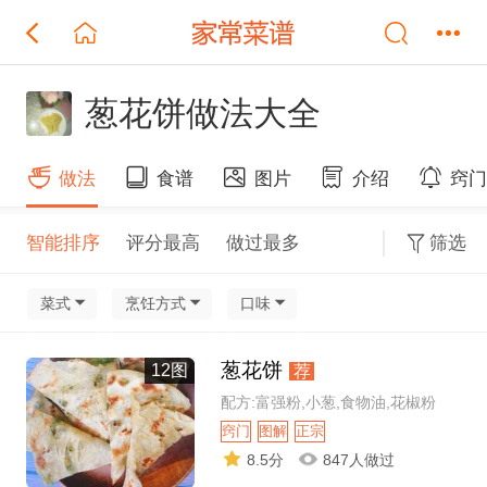
葱花饼做法大全
做法
食谱
图片
介绍
窍
智能排序
评分最高
做过最多
筛选
菜式
烹饪方式
口味
葱花饼
12图
荐
配方:富强粉,小葱,食物油,花椒粉
窍门
图解
正宗
8.5分
847人做过