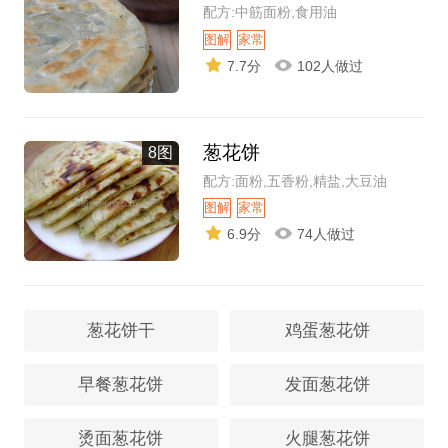
配方:中筋面粉,食用油
图解
家常
7.7分
102人做过
葱花饼
8图
配方:面粉,五香粉,精盐,大豆油
图解
家常
6.9分
74人做过
葱花饼干
鸡蛋葱花饼
早餐葱花饼
发面葱花饼
烫面葱花饼
火腿葱花饼