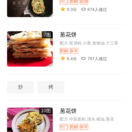
窍门
图解
困难
9.3分
674人做过
葱花饼
7图
配方:富强粉,小葱,食物油,十三香
图解
家常
6.4分
797人做过
炒
烤
葱花饼
10图
配方:中筋面粉,清水,猪油,葱花
窍门
图解
家常