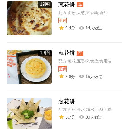
葱花饼
19图
荐
配方:面粉,大葱,五香粉,香油
图解
9.4分
14人做过
葱花饼
13图
荐
配方:葱花,五香粉,食盐,食用油
图解
8.6分
15人做过
葱花饼
配方:面粉,开水,凉水,油酥面粉
5.7分
89人做过