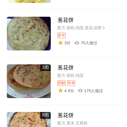
葱花饼
配方:面粉,鸡蛋,葱花,胡萝卜
家常
3分
70人做过
葱花饼
3图
配方:面粉,鸡蛋
图解
简单
4.9分
179人做过
葱花饼
9图
配方:葱末,五香粉