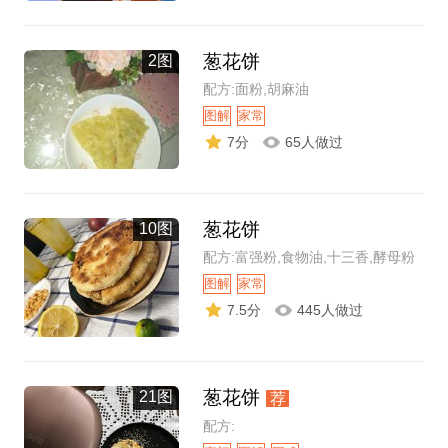
葱花饼
2图
配方:面粉,胡麻油
图解
家常
7分
65人做过
葱花饼
10图
配方:富强粉,食物油,十三香,酵母粉
图解
家常
7.5分
445人做过
葱花饼
21图
荐
配方: