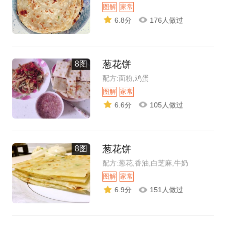
图解
家常
6.8分
176人做过
葱花饼
8图
配方:面粉,鸡蛋
图解
家常
6.6分
105人做过
葱花饼
8图
配方:葱花,香油,白芝麻,牛奶
图解
家常
6.9分
151人做过