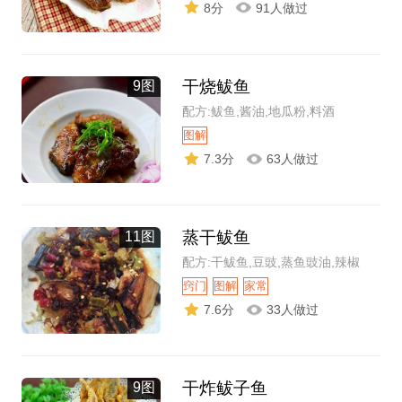
8分
91人做过
干烧鲅鱼
9图
配方:鲅鱼,酱油,地瓜粉,料酒
图解
7.3分
63人做过
蒸干鲅鱼
11图
配方:干鲅鱼,豆豉,蒸鱼豉油,辣椒
窍门
图解
家常
7.6分
33人做过
干炸鲅子鱼
9图