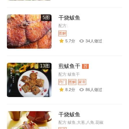
干烧鲅鱼
5图
配方:
图解
5.7分
34人做过
煎鲅鱼干
13图
荐
配方:鲅鱼干
窍门
图解
家常
8.2分
86人做过
干烧鲅鱼
配方:鲅鱼,大葱,八角,花椒