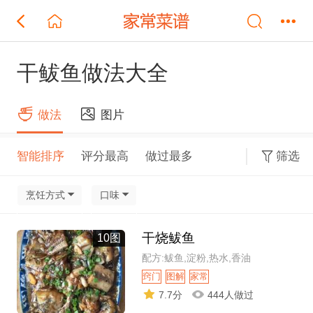
干鲅鱼做法大全
做法
图片
智能排序
评分最高
做过最多
筛选
烹饪方式
口味
干烧鲅鱼
10图
配方:鲅鱼,淀粉,热水,香油
窍门
图解
家常
7.7分
444人做过