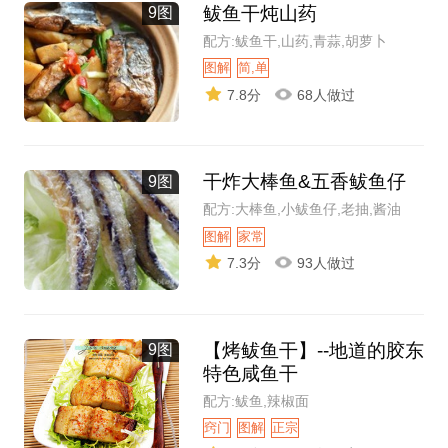
鲅鱼干炖山药
9图
配方:鲅鱼干,山药,青蒜,胡萝卜
图解
简,单
7.8分
68人做过
干炸大棒鱼&五香鲅鱼仔
9图
配方:大棒鱼,小鲅鱼仔,老抽,酱油
图解
家常
7.3分
93人做过
【烤鲅鱼干】--地道的胶东
9图
特色咸鱼干
配方:鲅鱼,辣椒面
窍门
图解
正宗