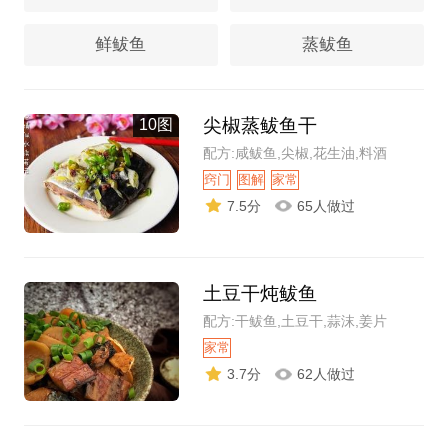
鲜鲅鱼
蒸鲅鱼
尖椒蒸鲅鱼干
10图
配方:咸鲅鱼,尖椒,花生油,料酒
窍门
图解
家常
7.5分
65人做过
土豆干炖鲅鱼
配方:干鲅鱼,土豆干,蒜沫,姜片
家常
3.7分
62人做过