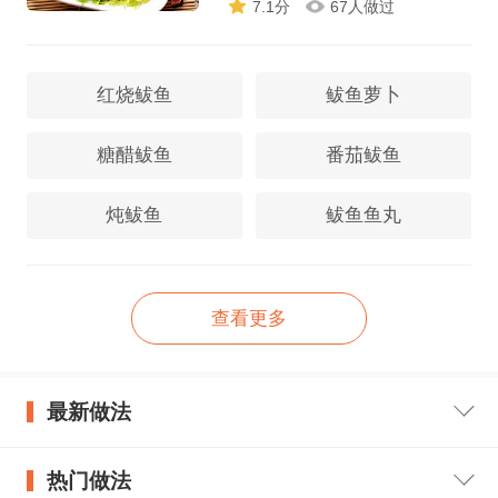
7.1分
67人做过
红烧鲅鱼
鲅鱼萝卜
糖醋鲅鱼
番茄鲅鱼
炖鲅鱼
鲅鱼鱼丸
查看更多
最新做法
热门做法