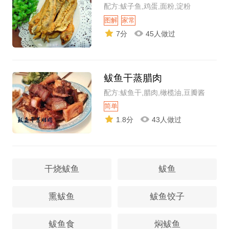
配方:鲅子鱼,鸡蛋,面粉,淀粉
图解
家常
7分
45人做过
鲅鱼干蒸腊肉
配方:鲅鱼干,腊肉,橄榄油,豆瓣酱
简单
1.8分
43人做过
干烧鲅鱼
鲅鱼
熏鲅鱼
鲅鱼饺子
鲅鱼食
焖鲅鱼