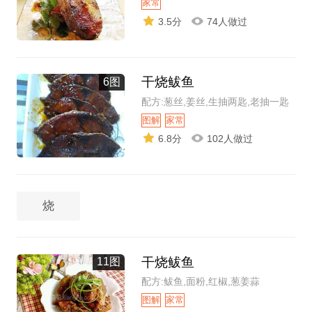
家常
3.5分
74人做过
干烧鲅鱼
6图
配方:葱丝,姜丝,生抽两匙,老抽一匙
图解
家常
6.8分
102人做过
烧
干烧鲅鱼
11图
配方:鲅鱼,面粉,红椒,葱姜蒜
图解
家常