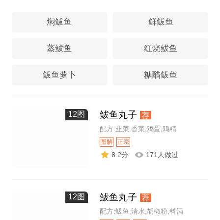
焖鲅鱼
鲜鲅鱼
蒸鲅鱼
红烧鲅鱼
鲅鱼萝卜
糖醋鲅鱼
鲅鱼丸子
12图
荐
配方:韭菜,香菜,鸡蛋,鸡精
图解
正宗
8.2分
171人做过
鲅鱼丸子
12图
荐
配方:鲅鱼,清水,胡椒粉,料酒