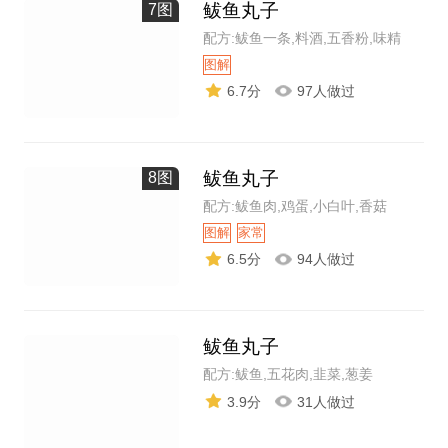
鲅鱼丸子
7图
配方:鲅鱼一条,料酒,五香粉,味精
图解
6.7分
97人做过
鲅鱼丸子
8图
配方:鲅鱼肉,鸡蛋,小白叶,香菇
图解
家常
6.5分
94人做过
鲅鱼丸子
配方:鲅鱼,五花肉,韭菜,葱姜
3.9分
31人做过