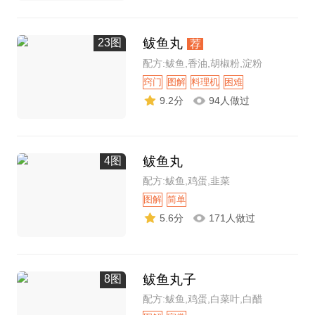
鲅鱼丸
23图
荐
配方:鲅鱼,香油,胡椒粉,淀粉
窍门
图解
料理机
困难
9.2分
94人做过
鲅鱼丸
4图
配方:鲅鱼,鸡蛋,韭菜
图解
简单
5.6分
171人做过
鲅鱼丸子
8图
配方:鲅鱼,鸡蛋,白菜叶,白醋