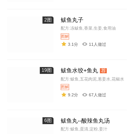
鲅鱼丸子
2图
配方:冻鲅鱼,香菜,生姜,食用油
图解
3.1分
11人做过
鲅鱼水饺+鱼丸
19图
荐
配方:鲅鱼,五花肉泥,葱姜水,花椒水
图解
9.2分
67人做过
鲅鱼丸--酸辣鱼丸汤
6图
配方:鲅鱼,蛋清,淀粉,姜汁