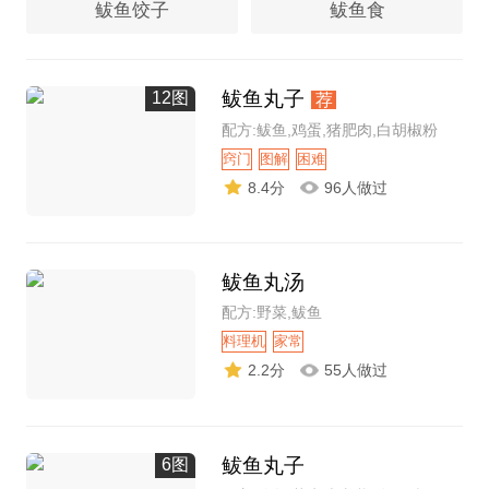
鲅鱼饺子
鲅鱼食
鲅鱼丸子
12图
荐
配方:鲅鱼,鸡蛋,猪肥肉,白胡椒粉
窍门
图解
困难
8.4分
96人做过
鲅鱼丸汤
配方:野菜,鲅鱼
料理机
家常
2.2分
55人做过
鲅鱼丸子
6图