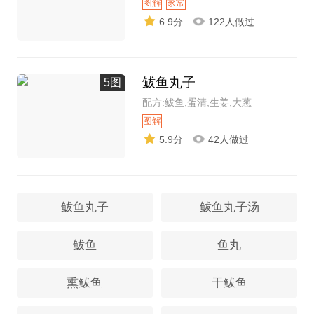
图解
家常
6.9分
122人做过
鲅鱼丸子
5图
配方:鲅鱼,蛋清,生姜,大葱
图解
5.9分
42人做过
鲅鱼丸子
鲅鱼丸子汤
鲅鱼
鱼丸
熏鲅鱼
干鲅鱼