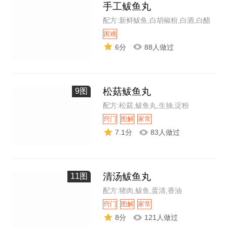
手工鲅鱼丸
配方:新鲜鲅鱼,白胡椒粉,白酒,白醋
困难
6分
88人做过
松菇鲅鱼丸
9图
配方:松菇,鲅鱼丸,生抽,淀粉
窍门
图解
家常
7.1分
83人做过
清汤鲅鱼丸
11图
配方:猪肉,鲅鱼,蛋清,香油
窍门
图解
家常
8分
121人做过