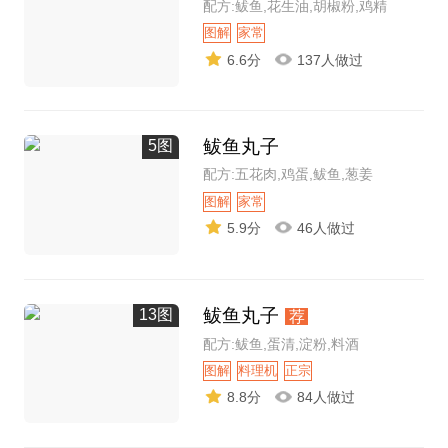
配方:鲅鱼,花生油,胡椒粉,鸡精
图解
家常
6.6分
137人做过
鲅鱼丸子
5图
配方:五花肉,鸡蛋,鲅鱼,葱姜
图解
家常
5.9分
46人做过
鲅鱼丸子
13图
荐
配方:鲅鱼,蛋清,淀粉,料酒
图解
料理机
正宗
8.8分
84人做过