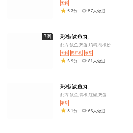
图解
6.3分
57人做过
彩椒鲅鱼丸
7图
配方:鲅鱼,鸡蛋,鸡精,胡椒粉
图解
搅拌机
家常
6.9分
81人做过
彩椒鲅鱼丸
配方:鲅鱼,青椒,红椒,鸡蛋
家常
3.1分
66人做过