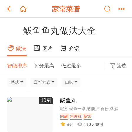
鲅鱼鱼丸做法大全
做法
图片
介绍
智能排序
评分最高
做过最多
筛选
菜式
烹饪方式
口味
鲅鱼丸
10图
配方:鲅鱼一条,葱姜,五香粉,料酒
图解
料理机
家常
8分
110人做过