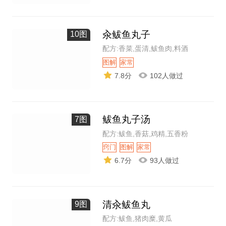
汆鲅鱼丸子
10图
配方:香菜,蛋清,鲅鱼肉,料酒
图解
家常
7.8分
102人做过
鲅鱼丸子汤
7图
配方:鲅鱼,香菇,鸡精,五香粉
窍门
图解
家常
6.7分
93人做过
清汆鲅鱼丸
9图
配方:鲅鱼,猪肉糜,黄瓜