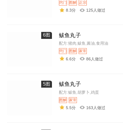
窍门
图解
正宗
8.3分
125人做过
鲅鱼丸子
6图
配方:猪肉,鲅鱼,酱油,食用油
窍门
图解
家常
6.6分
86人做过
鲅鱼丸子
5图
配方:鲅鱼,胡萝卜,鸡蛋
图解
家常
5.5分
163人做过