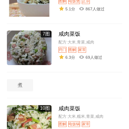
图解
电饭煲
正宗
5.1分
867人做过
咸肉菜饭
7图
配方:大米,青菜,咸肉
窍门
图解
家常
6.3分
69人做过
煮
咸肉菜饭
10图
配方:大米,糯米,青菜,咸肉
图解
电饭锅
家常