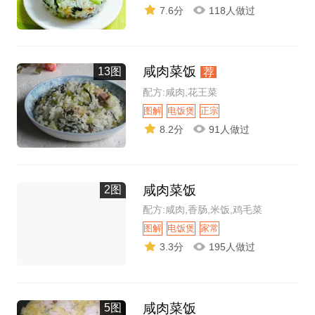
7.6分
118人做过
咸肉菜饭
13图
荐
配方:咸肉,花王菜
图解
电饭煲
正宗
8.2分
91人做过
咸肉菜饭
2图
配方:咸肉,香肠,米饭,鸡毛菜
图解
电饭煲
家常
3.3分
195人做过
咸肉菜饭
5图