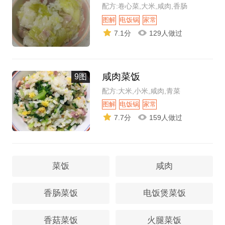
配方:卷心菜,大米,咸肉,香肠
图解
电饭锅
家常
7.1分
129人做过
咸肉菜饭
9图
配方:大米,小米,咸肉,青菜
图解
电饭锅
家常
7.7分
159人做过
菜饭
咸肉
香肠菜饭
电饭煲菜饭
香菇菜饭
火腿菜饭