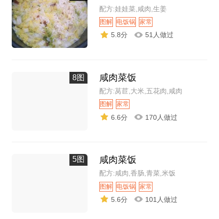
配方:娃娃菜,咸肉,生姜
图解
电饭锅
家常
5.8分
51人做过
咸肉菜饭
8图
配方:莴苣,大米,五花肉,咸肉
图解
家常
6.6分
170人做过
咸肉菜饭
5图
配方:咸肉,香肠,青菜,米饭
图解
电饭锅
家常
5.6分
101人做过