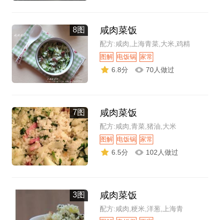
咸肉菜饭
8图
配方:咸肉,上海青菜,大米,鸡精
图解
电饭锅
家常
6.8分
70人做过
咸肉菜饭
7图
配方:咸肉,青菜,猪油,大米
图解
电饭锅
家常
6.5分
102人做过
咸肉菜饭
3图
配方:咸肉,粳米,洋葱,上海青