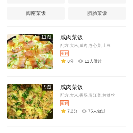
闽南菜饭
腊肠菜饭
咸肉菜饭
11图
配方:大米,咸肉,卷心菜,土豆
图解
8分
11人做过
咸肉菜饭
9图
配方:大米,香肠,青江菜,榨菜丝
图解
7.2分
75人做过