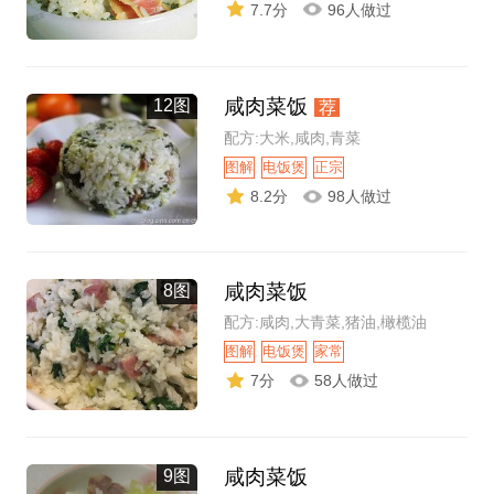
7.7分
96人做过
咸肉菜饭
12图
荐
配方:大米,咸肉,青菜
图解
电饭煲
正宗
8.2分
98人做过
咸肉菜饭
8图
配方:咸肉,大青菜,猪油,橄榄油
图解
电饭煲
家常
7分
58人做过
咸肉菜饭
9图