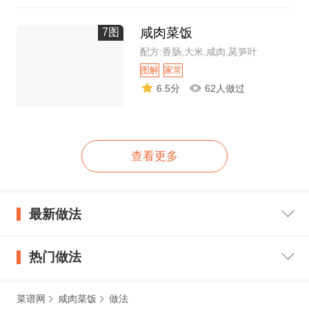
咸肉菜饭
7图
配方:香肠,大米,咸肉,莴笋叶
图解
家常
6.5分
62人做过
查看更多
最新做法
热门做法
菜谱网
咸肉菜饭
做法