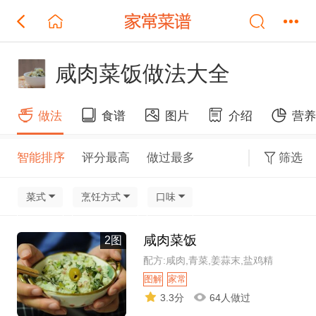
咸肉菜饭做法大全
做法
食谱
图片
介绍
营
智能排序
评分最高
做过最多
筛选
菜式
烹饪方式
口味
咸肉菜饭
2图
配方:咸肉,青菜,姜蒜末,盐鸡精
图解
家常
3.3分
64人做过