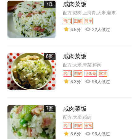
咸肉菜饭
7图
配方:咸肉,上海青,大米,姜末
窍门
图解
简单
6.5分
22人做过
咸肉菜饭
6图
配方:大米,青菜,鲜肉
窍门
图解
电饭锅
家常
6.3分
96人做过
咸肉菜饭
7图
配方:大米,咸肉
窍门
图解
家常
6.6分
93人做过