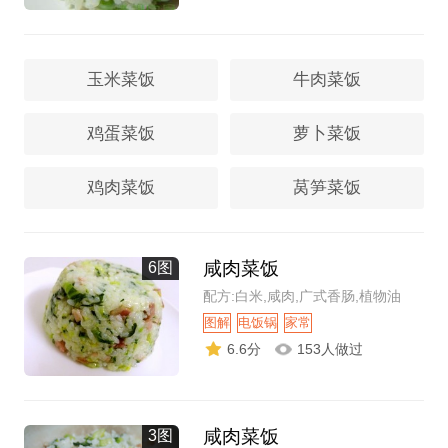
玉米菜饭
牛肉菜饭
鸡蛋菜饭
萝卜菜饭
鸡肉菜饭
莴笋菜饭
咸肉菜饭
6图
配方:白米,咸肉,广式香肠,植物油
图解
电饭锅
家常
6.6分
153人做过
咸肉菜饭
3图