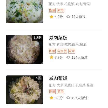
配方:大米,植物油,咸肉,青菜
图解
家常
4.2分
72人做过
咸肉菜饭
10图
配方:青菜,咸肉,白米,猪油
图解
电饭煲
家常
7.7分
134人做过
咸肉菜饭
4图
配方:大米,咸货口语,蔬菜,酱油
图解
简单
5.6分
197人做过