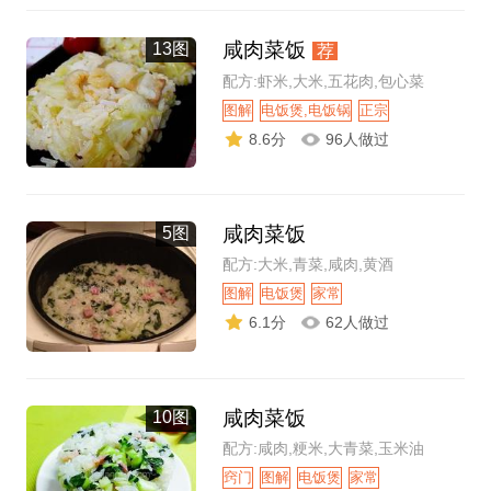
咸肉菜饭
13图
荐
配方:虾米,大米,五花肉,包心菜
图解
电饭煲,电饭锅
正宗
8.6分
96人做过
咸肉菜饭
5图
配方:大米,青菜,咸肉,黄酒
图解
电饭煲
家常
6.1分
62人做过
咸肉菜饭
10图
配方:咸肉,粳米,大青菜,玉米油
窍门
图解
电饭煲
家常