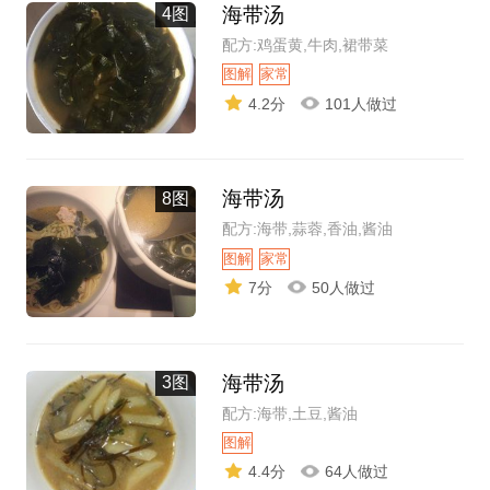
海带汤
4图
配方:鸡蛋黄,牛肉,裙带菜
图解
家常
4.2分
101人做过
海带汤
8图
配方:海带,蒜蓉,香油,酱油
图解
家常
7分
50人做过
海带汤
3图
配方:海带,土豆,酱油
图解
4.4分
64人做过