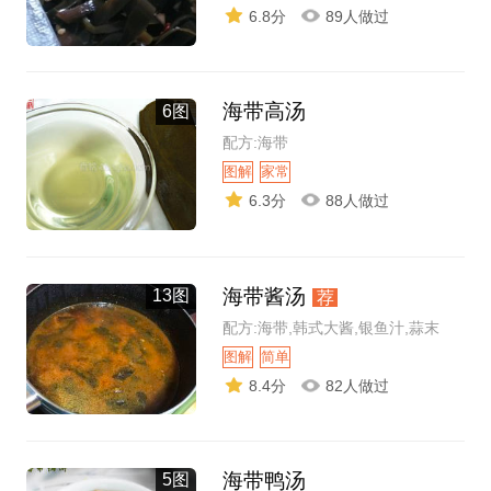
6.8分
89人做过
海带高汤
6图
配方:海带
图解
家常
6.3分
88人做过
海带酱汤
13图
荐
配方:海带,韩式大酱,银鱼汁,蒜末
图解
简单
8.4分
82人做过
海带鸭汤
5图