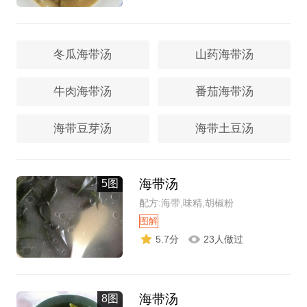
冬瓜海带汤
山药海带汤
牛肉海带汤
番茄海带汤
海带豆芽汤
海带土豆汤
海带汤
5图
配方:海带,味精,胡椒粉
图解
5.7分
23人做过
海带汤
8图