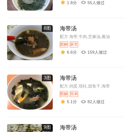
1.8分
55人做过
海带汤
8图
配方:海带,牛肉,芝麻油,酱油
图解
家常
6.6分
159人做过
海带汤
3图
配方:鸡蛋,瑶柱,甜鱼干,海带
图解
简单
5.1分
82人做过
海带汤
9图