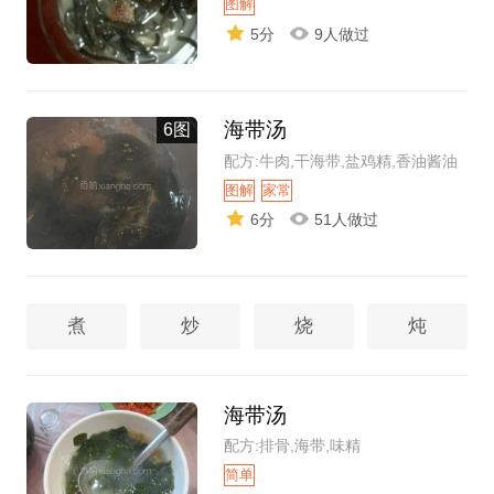
图解
5分
9人做过
海带汤
6图
配方:牛肉,干海带,盐鸡精,香油酱油
图解
家常
6分
51人做过
煮
炒
烧
炖
海带汤
配方:排骨,海带,味精
简单