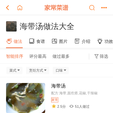
海带汤做法大全
做法
食谱
图片
介绍
功
智能排序
评分最高
做过最多
筛选
菜式
烹饪方式
口味
海带汤
配方:海带,面疙瘩,花椒,干辣椒
家常
2.5分
51人做过