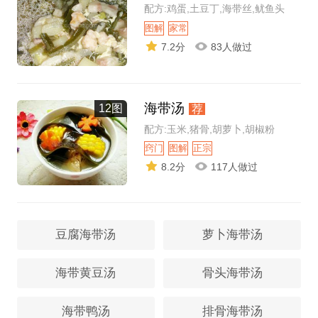
配方:鸡蛋,土豆丁,海带丝,鱿鱼头
图解
家常
7.2分
83人做过
海带汤
12图
荐
配方:玉米,猪骨,胡萝卜,胡椒粉
窍门
图解
正宗
8.2分
117人做过
豆腐海带汤
萝卜海带汤
海带黄豆汤
骨头海带汤
海带鸭汤
排骨海带汤