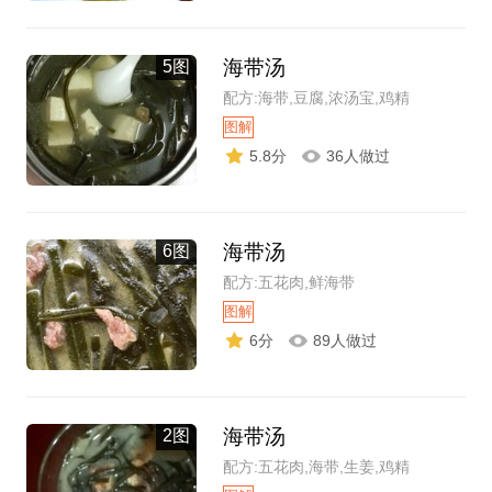
海带汤
5图
配方:海带,豆腐,浓汤宝,鸡精
图解
5.8分
36人做过
海带汤
6图
配方:五花肉,鲜海带
图解
6分
89人做过
海带汤
2图
配方:五花肉,海带,生姜,鸡精