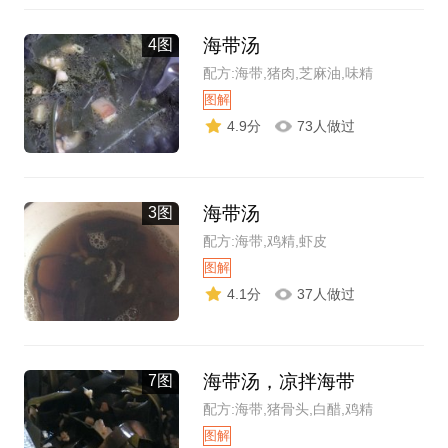
海带汤
4图
配方:海带,猪肉,芝麻油,味精
图解
4.9分
73人做过
海带汤
3图
配方:海带,鸡精,虾皮
图解
4.1分
37人做过
海带汤，凉拌海带
7图
配方:海带,猪骨头,白醋,鸡精
图解