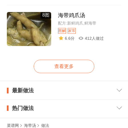
海带鸡爪汤
8图
配方:新鲜鸡爪,鲜海带
图解
家常
6.6分
412人做过
查看更多
最新做法
热门做法
菜谱网
海带汤
做法