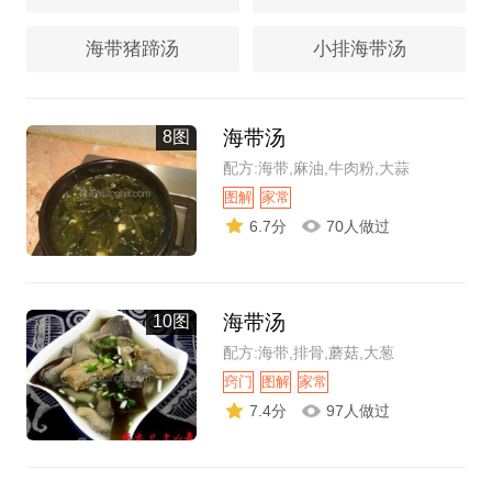
海带猪蹄汤
小排海带汤
海带汤
8图
配方:海带,麻油,牛肉粉,大蒜
图解
家常
6.7分
70人做过
海带汤
10图
配方:海带,排骨,蘑菇,大葱
窍门
图解
家常
7.4分
97人做过