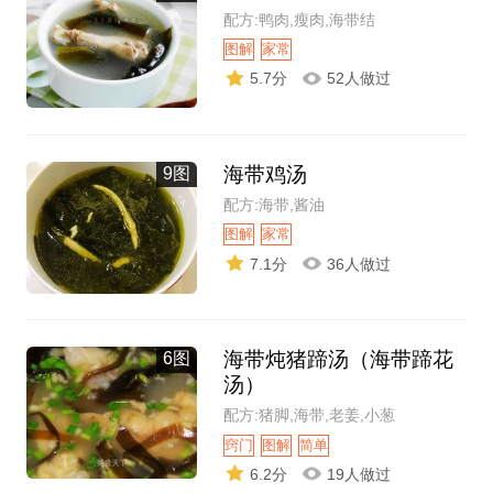
配方:鸭肉,瘦肉,海带结
图解
家常
5.7分
52人做过
海带鸡汤
9图
配方:海带,酱油
图解
家常
7.1分
36人做过
海带炖猪蹄汤（海带蹄花
6图
汤）
配方:猪脚,海带,老姜,小葱
窍门
图解
简单
6.2分
19人做过