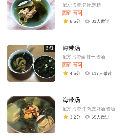
配方:海带,脊骨,鸡精
图解
简单
6.5分
81人做过
海带汤
3图
配方:海带丝,虾干,酱油
图解
简单
4.5分
117人做过
海带汤
配方:海带,牛肉,芝麻油,酱油
3.2分
65人做过