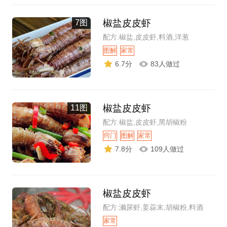
椒盐皮皮虾
7图
配方:椒盐,皮皮虾,料酒,洋葱
图解
家常
6.7分
83人做过
椒盐皮皮虾
11图
配方:椒盐,皮皮虾,黑胡椒粉
窍门
图解
家常
7.8分
109人做过
椒盐皮皮虾
配方:濑尿虾,姜蒜末,胡椒粉,料酒
家常