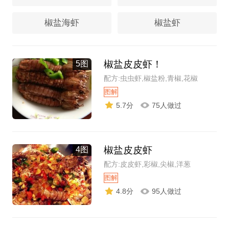
椒盐海虾
椒盐虾
椒盐皮皮虾！
5图
配方:虫虫虾,椒盐粉,青椒,花椒
图解
5.7分
75人做过
椒盐皮皮虾
4图
配方:皮皮虾,彩椒,尖椒,洋葱
图解
4.8分
95人做过