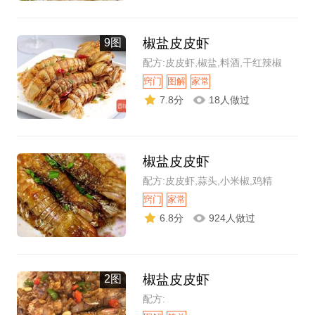
椒盐皮皮虾
9图
配方:皮皮虾,椒盐,料酒,干红辣椒
窍门
图解
家常
7.8分
18人做过
椒盐皮皮虾
配方:皮皮虾,蒜头,小米椒,鸡精
窍门
家常
6.8分
924人做过
椒盐皮皮虾
2图
配方: