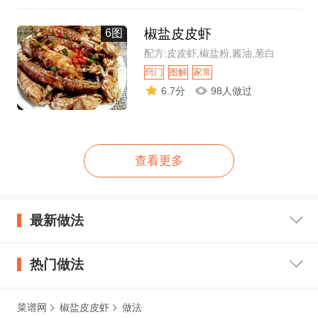
椒盐皮皮虾
6图
配方:皮皮虾,椒盐粉,酱油,葱白
窍门
图解
家常
6.7分
98人做过
查看更多
最新做法
热门做法
菜谱网
椒盐皮皮虾
做法