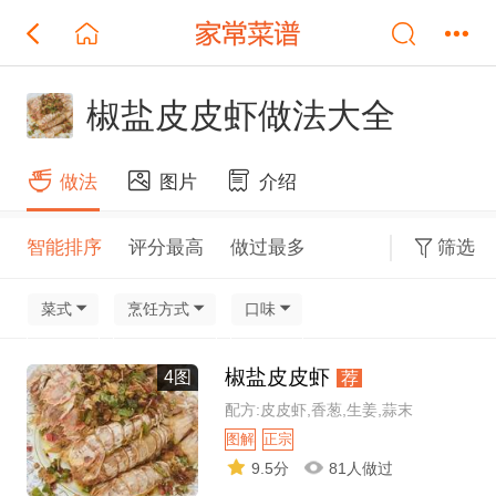
椒盐皮皮虾做法大全
做法
图片
介绍
智能排序
评分最高
做过最多
筛选
菜式
烹饪方式
口味
椒盐皮皮虾
4图
荐
配方:皮皮虾,香葱,生姜,蒜末
图解
正宗
9.5分
81人做过