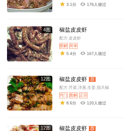
3.1分
176人做过
椒盐皮皮虾
4图
配方:皮皮虾
图解
简单
5.4分
167人做过
椒盐皮皮虾
12图
荐
配方:芹菜,洋葱,生姜,指天椒
窍门
图解
正宗
8.6分
120人做过
椒盐皮皮虾
12图
荐