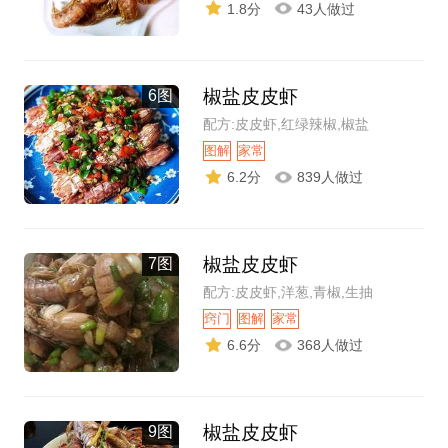
1.8分
43人做过
椒盐皮皮虾
6图
配方:皮皮虾,红绿辣椒,椒盐
图解
家常
6.2分
839人做过
椒盐皮皮虾
7图
配方:皮皮虾,洋葱,青椒,生抽
窍门
图解
家常
6.6分
368人做过
椒盐皮皮虾
9图