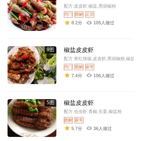
配方:皮皮虾,椒盐,黑胡椒粉
窍门
图解
正宗
8.2分
105人做过
椒盐皮皮虾
9图
配方:青红辣椒,皮皮虾,黑胡椒粉,椒盐粉
窍门
图解
家常
7.4分
106人做过
椒盐皮皮虾
5图
配方:虫虫虾,青椒,生姜,椒盐粉
图解
家常
5.7分
36人做过