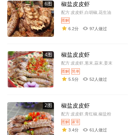
椒盐皮皮虾
6图
配方:皮皮虾,白胡椒,花生油
图解
6.2分
97人做过
椒盐皮皮虾
4图
配方:皮皮虾,葱末,蒜末,姜末
图解
简单
5.5分
52人做过
椒盐皮皮虾
2图
配方:皮皮虾,青红椒,椒盐粉
图解
家常
3.4分
61人做过