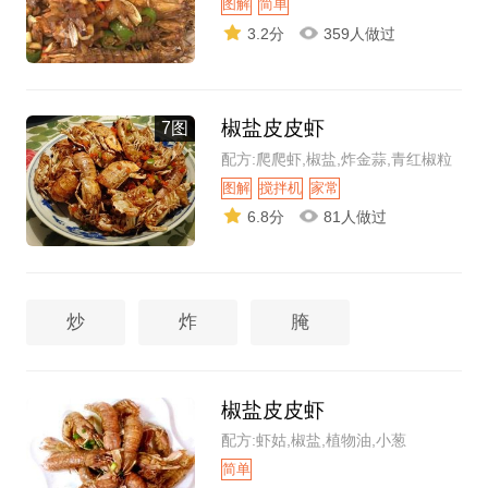
图解
简单
3.2分
359人做过
椒盐皮皮虾
7图
配方:爬爬虾,椒盐,炸金蒜,青红椒粒
图解
搅拌机
家常
6.8分
81人做过
炒
炸
腌
椒盐皮皮虾
配方:虾姑,椒盐,植物油,小葱
简单