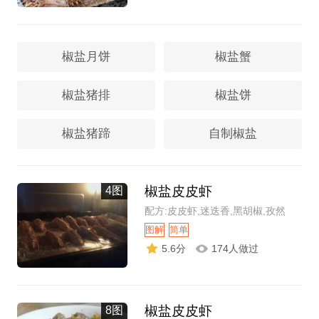
椒盐月饼
椒盐蟹
椒盐猪排
椒盐饼
椒盐猪蹄
自制椒盐
椒盐皮皮虾
4图
配方:皮皮虾,迷迭香,黑胡椒,孜然
图解
简单
5.6分
174人做过
椒盐皮皮虾
8图