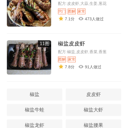
配方:皮皮虾,大蒜,生姜,葱花
窍门
图解
家常
7.1分
473人做过
椒盐皮皮虾
11图
配方:椒盐,皮皮虾,香菜,香葱
图解
家常
7.8分
91人做过
椒盐
皮皮虾
椒盐牛蛙
椒盐大虾
椒盐龙虾
椒盐腰果