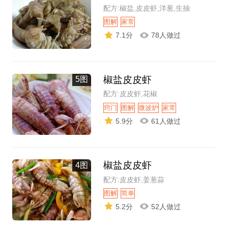
配方:椒盐,皮皮虾,洋葱,生抽
图解
家常
7.1分
78人做过
椒盐皮皮虾
5图
配方:皮皮虾,花椒
窍门
图解
微波炉
家常
5.9分
61人做过
椒盐皮皮虾
4图
配方:皮皮虾,姜葱蒜
图解
简单
5.2分
52人做过