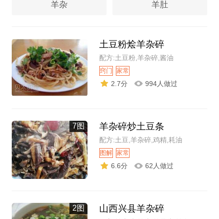
羊杂
羊肚
土豆粉烩羊杂碎
配方:土豆粉,羊杂碎,酱油
窍门
家常
2.7分
994人做过
羊杂碎炒土豆条
7图
配方:土豆,羊杂碎,鸡精,耗油
图解
家常
6.6分
62人做过
山西兴县羊杂碎
2图