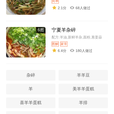
简单
2.1分
68人做过
宁夏羊杂碎
6图
配方:羊油,新鲜羊杂,面粉,葱姜蒜
图解
家常
6.4分
180人做过
杂碎
羊羊豆
羊
美羊羊蛋糕
喜羊羊蛋糕
羊排