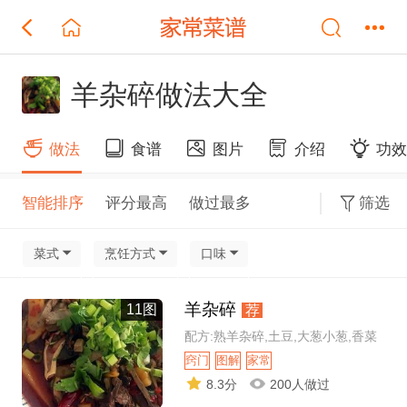
羊杂碎做法大全
做法
食谱
图片
介绍
功
智能排序
评分最高
做过最多
筛选
菜式
烹饪方式
口味
羊杂碎
11图
荐
配方:熟羊杂碎,土豆,大葱小葱,香菜
窍门
图解
家常
8.3分
200人做过