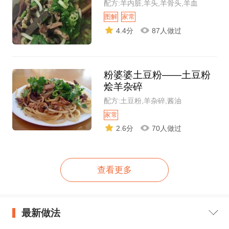
配方:羊内脏,羊头,羊骨头,羊血
图解
家常
4.4分
87人做过
粉婆婆土豆粉——土豆粉
烩羊杂碎
配方:土豆粉,羊杂碎,酱油
家常
2.6分
70人做过
查看更多
最新做法