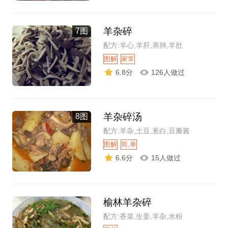
羊杂碎
7图
配方:羊心,羊肝,养肺,羊肚
图解
家常
6.8分
126人做过
羊杂碎汤
8图
配方:羊杂,土豆,葱白,豆瓣酱
图解
简,单
6.6分
15人做过
榆林羊杂碎
配方:香菜,生姜,羊杂,水粉