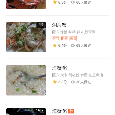
6.3分
65人做过
焖海蟹
7图
配方:海蟹,味精,蒜末,沙茶酱
窍门
图解
家常
6.4分
69人做过
海蟹粥
配方:大米,胡椒粉,食用油,芝麻油
3.3分
30人做过
海蟹粥
15图
荐