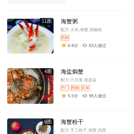
海蟹粥
11图
配方:大米,海蟹,胡椒粉
图解
6.8分
83人做过
海盐焗蟹
4图
配方:六月黄,葱姜蒜
窍门
图解
简单
5.5分
98人做过
海蟹粉干
9图
配方:手工粉干,海蟹,鸡蛋