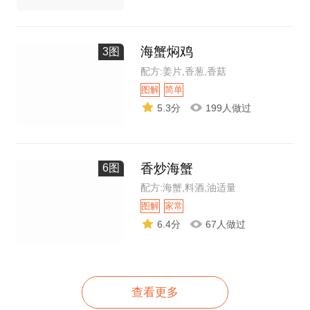
海蟹焖鸡
3图
配方:姜片,香葱,香菇
图解
简单
5.3分
199人做过
香炒海蟹
6图
配方:海蟹,料酒,油适量
图解
家常
6.4分
67人做过
查看更多