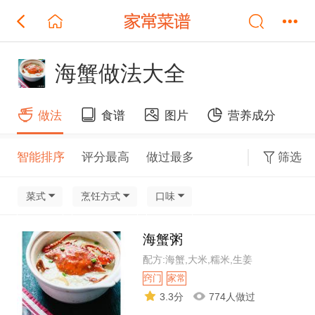
海蟹做法大全
做法
食谱
图片
营养成分
智能排序
评分最高
做过最多
筛选
菜式
烹饪方式
口味
海蟹粥
配方:海蟹,大米,糯米,生姜
窍门
家常
3.3分
774人做过