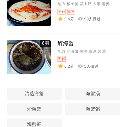
配方:梭子蟹,基围虾,大米,老姜
图解
家常
9.4分
90人做过
醉海蟹
6图
配方:小海蟹,黄酒,白酒,酱油
图解
6.2分
3人做过
清蒸海蟹
海蟹汤
炒海蟹
海蟹粥
海蟹虾