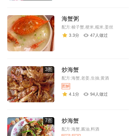
海蟹粥
配方:梭子蟹,梗米,糯米,姜丝
3.3分
47人做过
炒海蟹
3图
配方:海蟹,老姜,生抽,黄酒
图解
4.1分
94人做过
炒海蟹
7图
配方:海蟹,酱油,料酒