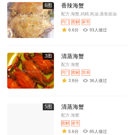
香辣海蟹
6图
配方:海蟹,鸡精,耗油,蒸鱼豉油
窍门
图解
家常
6.6分
93人做过
清蒸海蟹
3图
配方:海蟹
窍门
图解
简单
3.8分
36人做过
清蒸海蟹
5图
配方:海蟹
图解
家常
5.6分
85人做过