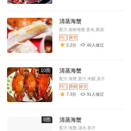
清蒸海蟹
配方:新鲜海蟹,姜末,黄酒
窍门
家常
2.2分
46人做过
清蒸海蟹
10图
配方:海蟹,姜汁,米醋,美片
窍门
图解
家常
7.3分
91人做过
清蒸海蟹
8图
配方:海蟹,清水,姜片