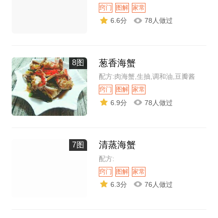
窍门
图解
家常
6.6分
78人做过
葱香海蟹
8图
配方:肉海蟹,生抽,调和油,豆瓣酱
窍门
图解
家常
6.9分
78人做过
清蒸海蟹
7图
配方:
窍门
图解
家常
6.3分
76人做过