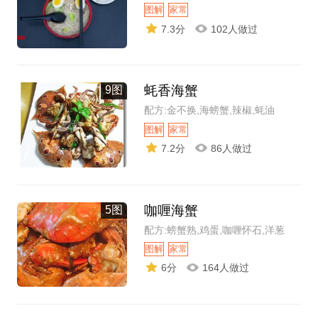
图解
家常
7.3分
102人做过
蚝香海蟹
9图
配方:金不换,海螃蟹,辣椒,蚝油
图解
家常
7.2分
86人做过
咖喱海蟹
5图
配方:螃蟹熟,鸡蛋,咖喱怀石,洋葱
图解
家常
6分
164人做过