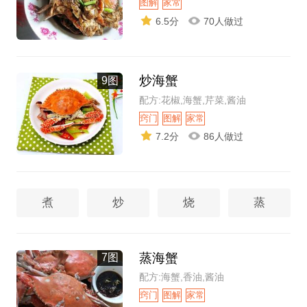
图解
家常
6.5分
70人做过
炒海蟹
9图
配方:花椒,海蟹,芹菜,酱油
窍门
图解
家常
7.2分
86人做过
煮
炒
烧
蒸
蒸海蟹
7图
配方:海蟹,香油,酱油
窍门
图解
家常