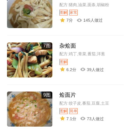
配方:猪肉,油菜,面条,胡椒粉
图解
家常
7分
145人做过
杂烩面
7图
配方:鸡丁,青菜,番茄,洋葱
图解
6.2分
39人做过
烩面片
9图
配方:饺子皮,番茄,豆腐,土豆
图解
简单
7.1分
73人做过