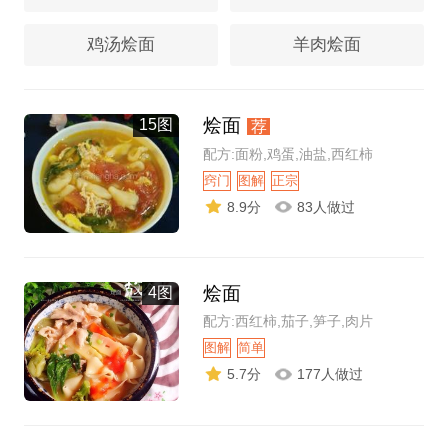
鸡汤烩面
羊肉烩面
烩面
15图
荐
配方:面粉,鸡蛋,油盐,西红柿
窍门
图解
正宗
8.9分
83人做过
烩面
4图
配方:西红柿,茄子,笋子,肉片
图解
简单
5.7分
177人做过