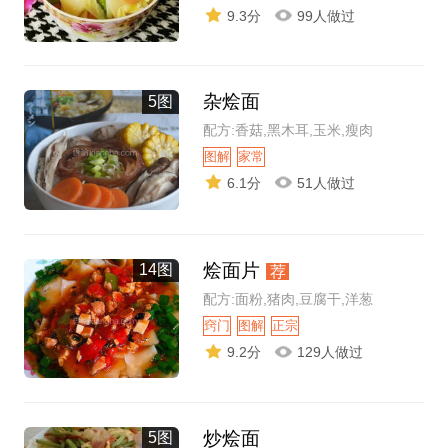
9.3分
99人做过
杂烩面
5图
配方:香菇,黑木耳,玉米,瘦肉
图解
家常
6.1分
51人做过
烩面片
14图
荐
配方:面粉,猪肉,豆腐干,洋葱
窍门
图解
正宗
9.2分
129人做过
炒烩面
5图