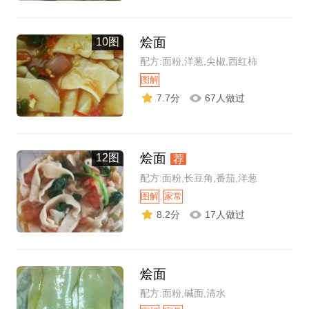
烩面
10图
配方:面粉,洋葱,尖椒,西红柿
图解
7.7分
67人做过
烩面
12图
荐
配方:面粉,长豆角,番茄,洋葱
图解
家常
8.2分
17人做过
烩面
配方:面粉,碱面,清水