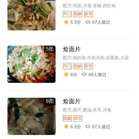
配方:鸡蛋,洋葱,青椒,西红柿
窍门
图解
家常
6.3分
67人做过
烩面片
5图
配方:细粉条,牛肉羊肉,短面条,大蒜
窍门
图解
家常
6分
49人做过
烩面片
6图
配方:面片,酱油,木耳,洋葱
图解
家常
6.3分
57人做过