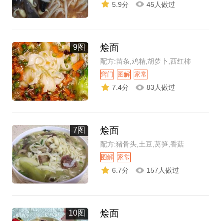
5.9分
45人做过
烩面
9图
配方:苗条,鸡精,胡萝卜,西红柿
窍门
图解
家常
7.4分
83人做过
烩面
7图
配方:猪骨头,土豆,莴笋,香菇
图解
家常
6.7分
157人做过
烩面
10图