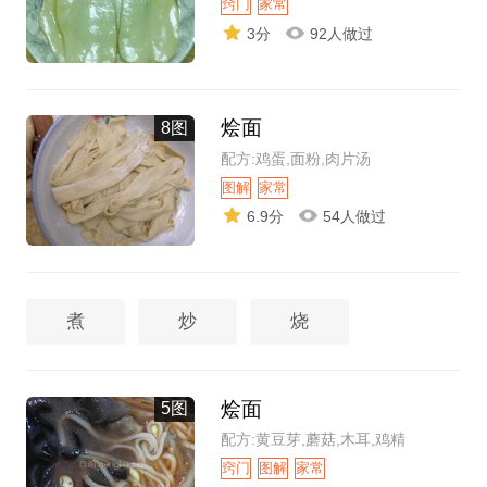
窍门
家常
3分
92人做过
烩面
8图
配方:鸡蛋,面粉,肉片汤
图解
家常
6.9分
54人做过
煮
炒
烧
烩面
5图
配方:黄豆芽,蘑菇,木耳,鸡精
窍门
图解
家常