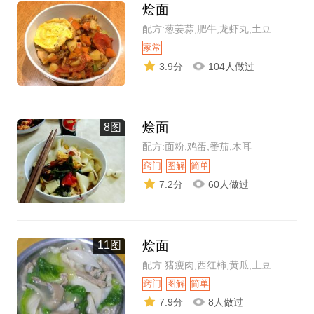
烩面
配方:葱姜蒜,肥牛,龙虾丸,土豆
家常
3.9分
104人做过
烩面
8图
配方:面粉,鸡蛋,番茄,木耳
窍门
图解
简单
7.2分
60人做过
烩面
11图
配方:猪瘦肉,西红柿,黄瓜,土豆
窍门
图解
简单
7.9分
8人做过