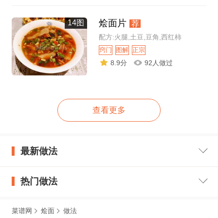
烩面片
14图
荐
配方:火腿,土豆,豆角,西红柿
窍门
图解
正宗
8.9分
92人做过
查看更多
最新做法
热门做法
菜谱网
烩面
做法