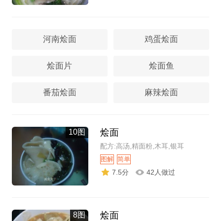
河南烩面
鸡蛋烩面
烩面片
烩面鱼
番茄烩面
麻辣烩面
烩面
10图
配方:高汤,精面粉,木耳,银耳
图解
简单
7.5分
42人做过
烩面
8图