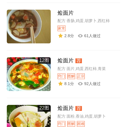
烩面片
配方:香肠,鸡蛋,胡萝卜,西红柿
家常
2.8分
61人做过
烩面片
12图
荐
配方:面片,鸡蛋,西红柿,青菜
窍门
图解
正宗
8.1分
92人做过
烩面片
22图
荐
配方:面粉,香油,鸡蛋,胡萝卜
窍门
图解
困难