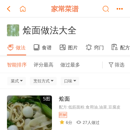
烩面做法大全
做法
食谱
图片
窍门
配
智能排序
评分最高
做过最多
筛选
菜式
烹饪方式
口味
烩面
5图
配方:低筋面粉,食用油,油菜,豆腐皮
图解
6分
27人做过