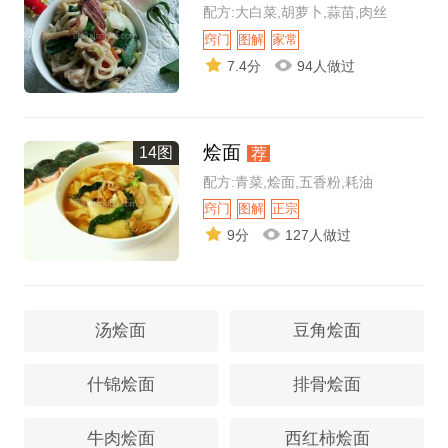
配方:大白菜,胡萝卜,蒜苗,肉丝
窍门
图解
家常
7.4分
94人做过
烩面
14图
荐
配方:青菜,烩面,五香粉,耗油
窍门
图解
正宗
9分
127人做过
汤烩面
豆角烩面
什锦烩面
排骨烩面
牛肉烩面
西红柿烩面