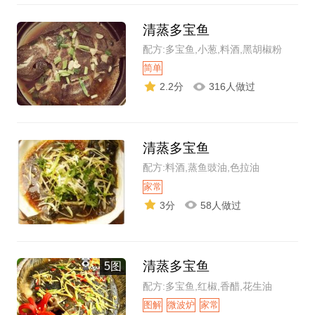
清蒸多宝鱼
配方:多宝鱼,小葱,料酒,黑胡椒粉
简单
2.2分
316人做过
清蒸多宝鱼
配方:料酒,蒸鱼豉油,色拉油
家常
3分
58人做过
清蒸多宝鱼
5图
配方:多宝鱼,红椒,香醋,花生油
图解
微波炉
家常