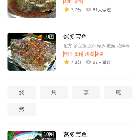
图解
家常
7.7分
81人做过
烤多宝鱼
10图
配方:多宝鱼,孜然碎,辣椒面,花椒碎
窍门
图解
烤箱
家常
7.8分
97人做过
烧
炖
蒸
腌
烤
蒸多宝鱼
10图