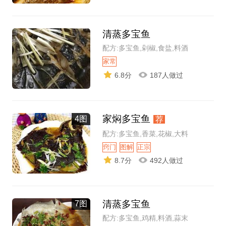
清蒸多宝鱼
配方:多宝鱼,剁椒,食盐,料酒
家常
6.8分
187人做过
家焖多宝鱼
4图
荐
配方:多宝鱼,香菜,花椒,大料
窍门
图解
正宗
8.7分
492人做过
清蒸多宝鱼
7图
配方:多宝鱼,鸡精,料酒,蒜末