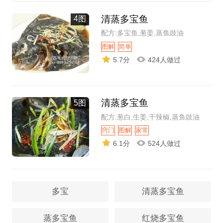
清蒸多宝鱼
4图
配方:多宝鱼,葱姜,蒸鱼豉油
图解
简单
5.7分
424人做过
清蒸多宝鱼
5图
配方:葱白,生姜,干辣椒,蒸鱼豉油
窍门
图解
家常
6.1分
524人做过
多宝
清蒸多宝鱼
蒸多宝鱼
红烧多宝鱼