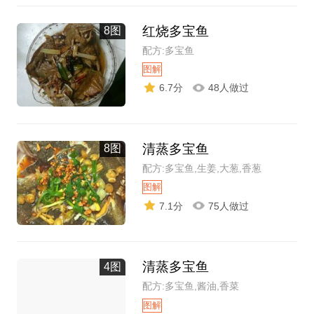
红烧多宝鱼
8图
配方:多宝鱼
图解
6.7分
48人做过
清蒸多宝鱼
8图
配方:多宝鱼,生姜,大葱,香葱
图解
7.1分
75人做过
清蒸多宝鱼
4图
配方:多宝鱼,酱油,香菜
图解