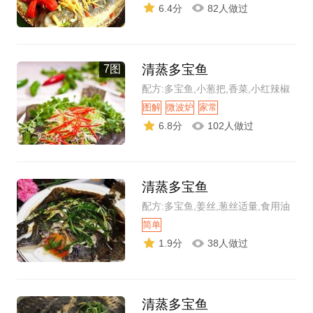
6.4分
82人做过
清蒸多宝鱼
7图
配方:多宝鱼,小葱把,香菜,小红辣椒
图解
微波炉
家常
6.8分
102人做过
清蒸多宝鱼
配方:多宝鱼,姜丝,葱丝适量,食用油
简单
1.9分
38人做过
清蒸多宝鱼