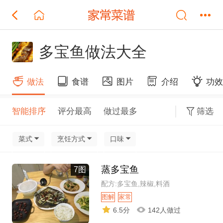
多宝鱼做法大全
做法
食谱
图片
介绍
功
智能排序
评分最高
做过最多
筛选
菜式
烹饪方式
口味
蒸多宝鱼
7图
配方:多宝鱼,辣椒,料酒
图解
家常
6.5分
142人做过