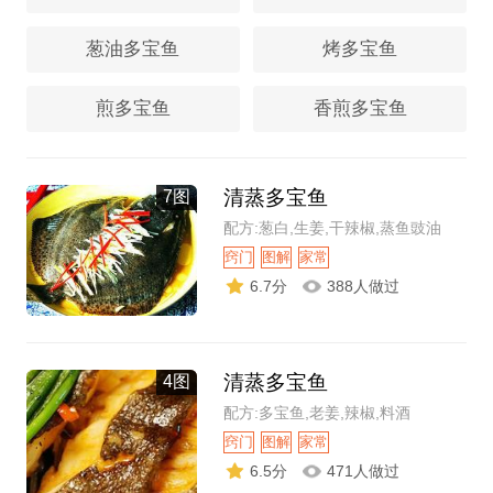
葱油多宝鱼
烤多宝鱼
煎多宝鱼
香煎多宝鱼
清蒸多宝鱼
7图
配方:葱白,生姜,干辣椒,蒸鱼豉油
窍门
图解
家常
6.7分
388人做过
清蒸多宝鱼
4图
配方:多宝鱼,老姜,辣椒,料酒
窍门
图解
家常
6.5分
471人做过