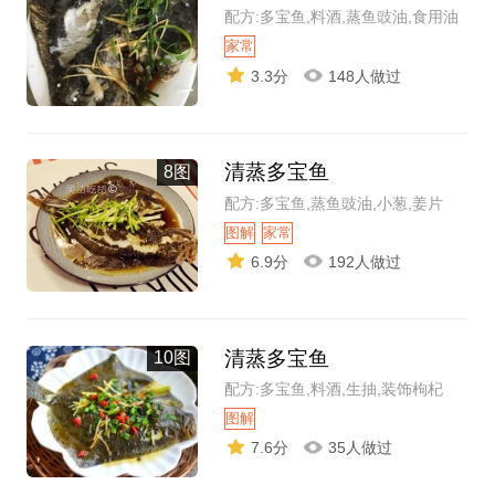
配方:多宝鱼,料酒,蒸鱼豉油,食用油
家常
3.3分
148人做过
清蒸多宝鱼
8图
配方:多宝鱼,蒸鱼豉油,小葱,姜片
图解
家常
6.9分
192人做过
清蒸多宝鱼
10图
配方:多宝鱼,料酒,生抽,装饰枸杞
图解
7.6分
35人做过