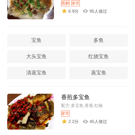
图解
家常
6.9分
95人做过
宝鱼
多鱼
大头宝鱼
红烧宝鱼
清蒸宝鱼
蒸宝鱼
香煎多宝鱼
配方:多宝鱼,香葱,红椒
家常
2.2分
45人做过