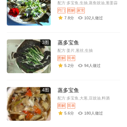
配方:多宝鱼,生抽,蒸鱼豉油,葱姜蒜
窍门
图解
家常
7.8分
102人做过
蒸多宝鱼
3图
配方:姜片,葱丝,生抽
图解
简单
5.2分
94人做过
蒸多宝鱼
4图
配方:多宝鱼,大葱,豆豉油,料酒
图解
简单
5.6分
180人做过