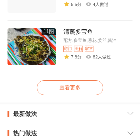
5.5分
4人做过
清蒸多宝鱼
11图
配方:多宝鱼,葱花,姜丝,酱油
窍门
图解
家常
7.8分
82人做过
查看更多
最新做法
热门做法