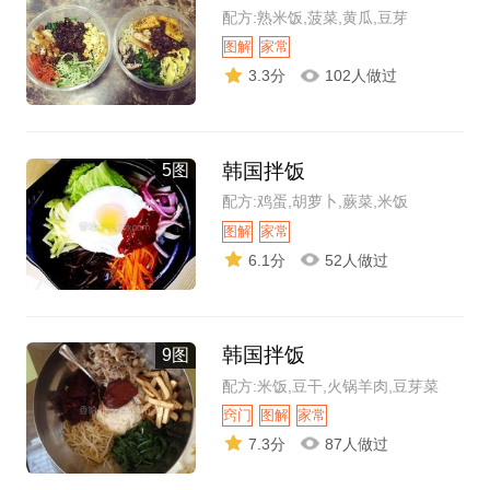
配方:熟米饭,菠菜,黄瓜,豆芽
图解
家常
3.3分
102人做过
韩国拌饭
5图
配方:鸡蛋,胡萝卜,蕨菜,米饭
图解
家常
6.1分
52人做过
韩国拌饭
9图
配方:米饭,豆干,火锅羊肉,豆芽菜
窍门
图解
家常
7.3分
87人做过