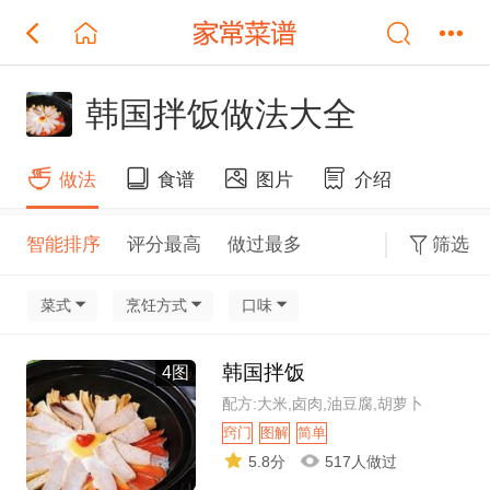
韩国拌饭做法大全
做法
食谱
图片
介绍
智能排序
评分最高
做过最多
筛选
菜式
烹饪方式
口味
韩国拌饭
4图
配方:大米,卤肉,油豆腐,胡萝卜
窍门
图解
简单
5.8分
517人做过