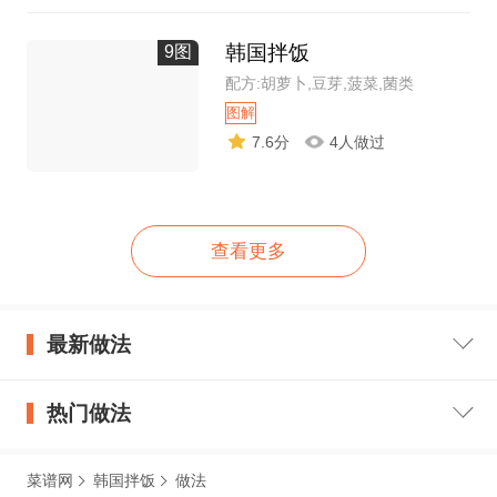
韩国拌饭
9图
配方:胡萝卜,豆芽,菠菜,菌类
图解
7.6分
4人做过
查看更多
最新做法
热门做法
菜谱网
韩国拌饭
做法