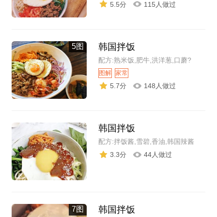
5.5分
115人做过
韩国拌饭
5图
配方:熟米饭,肥牛,洪洋葱,口蘑?
图解
家常
5.7分
148人做过
韩国拌饭
配方:拌饭酱,雪碧,香油,韩国辣酱
3.3分
44人做过
韩国拌饭
7图