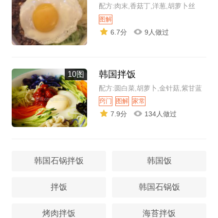
配方:肉末,香菇丁,洋葱,胡萝卜丝
图解
6.7分
9人做过
韩国拌饭
10图
配方:圆白菜,胡萝卜,金针菇,紫甘蓝
窍门
图解
家常
7.9分
134人做过
韩国石锅拌饭
韩国饭
拌饭
韩国石锅饭
烤肉拌饭
海苔拌饭