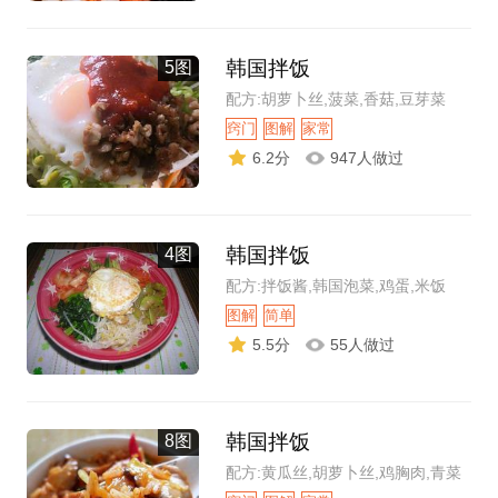
韩国拌饭
5图
配方:胡萝卜丝,菠菜,香菇,豆芽菜
窍门
图解
家常
6.2分
947人做过
韩国拌饭
4图
配方:拌饭酱,韩国泡菜,鸡蛋,米饭
图解
简单
5.5分
55人做过
韩国拌饭
8图
配方:黄瓜丝,胡萝卜丝,鸡胸肉,青菜