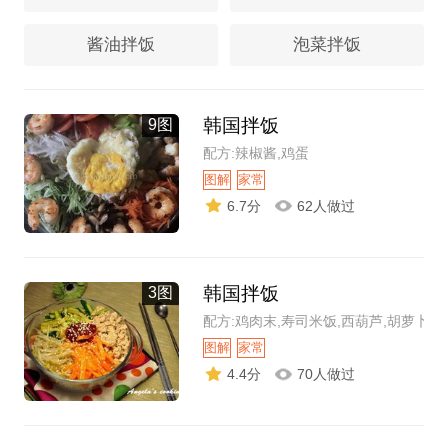
酱油拌饭
泡菜拌饭
韩国拌饭
9图
配方:辣椒酱,鸡蛋
图解
家常
6.7分
62人做过
韩国拌饭
3图
配方:鸡肉末,寿司米饭,西葫芦,胡萝卜丝
图解
家常
4.4分
70人做过