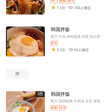
窍门
图解
家常
7.1分
755人做过
韩国拌饭
配方:牛肉,各种蔬菜,鸡蛋,辣白菜
家常
3.2分
61人做过
拌
韩国拌饭
3图
配方:韩国辣酱,牛肉沫,豆芽,青椒
图解
简单