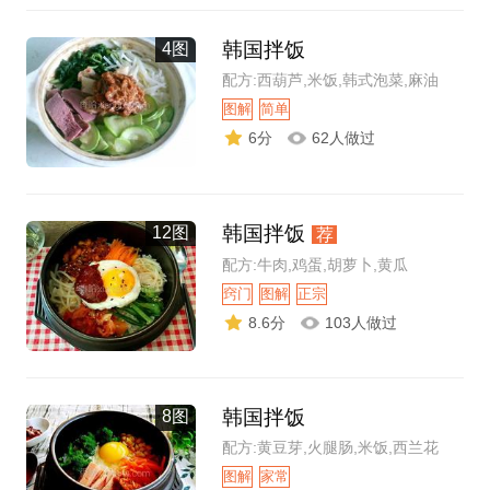
韩国拌饭
4图
配方:西葫芦,米饭,韩式泡菜,麻油
图解
简单
6分
62人做过
韩国拌饭
12图
荐
配方:牛肉,鸡蛋,胡萝卜,黄瓜
窍门
图解
正宗
8.6分
103人做过
韩国拌饭
8图
配方:黄豆芽,火腿肠,米饭,西兰花
图解
家常