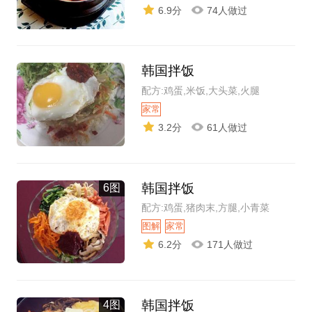
6.9分
74人做过
韩国拌饭
配方:鸡蛋,米饭,大头菜,火腿
家常
3.2分
61人做过
韩国拌饭
6图
配方:鸡蛋,猪肉末,方腿,小青菜
图解
家常
6.2分
171人做过
韩国拌饭
4图