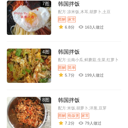
韩国拌饭
7图
配方:凉米饭,木耳,胡萝卜,土豆
图解
家常
6.8分
163人做过
韩国拌饭
4图
配方:云南小瓜,鲜蘑菇,生菜,红萝卜
图解
简单
5.7分
199人做过
韩国拌饭
8图
配方:米饭,胡萝卜,洋葱,豆芽
图解
电饭煲
家常
7.2分
79人做过