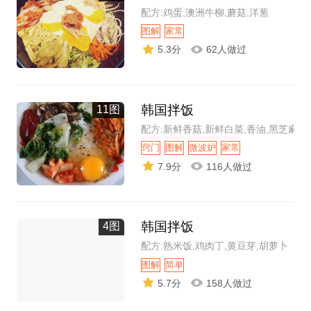
配方:鸡蛋,澳洲牛柳,蘑菇,洋葱
图解
家常
5.3分
62人做过
韩国拌饭
11图
配方:新鲜香菇,新鲜白菜,香油,黑芝麻
窍门
图解
微波炉
家常
7.9分
116人做过
韩国拌饭
4图
配方:熟米饭,鸡肉丁,黄豆芽,胡萝卜
图解
简单
5.7分
158人做过