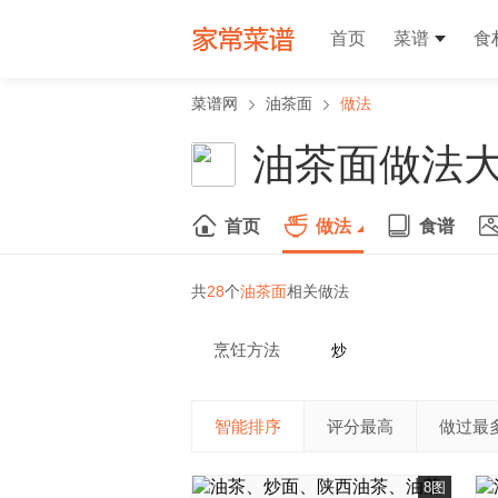
首页
菜谱
食
菜谱网
油茶面
做法
油茶面做法
首页
做法
食谱
共
28
个
油茶面
相关做法
烹饪方法
炒
智能排序
评分最高
做过最
8图