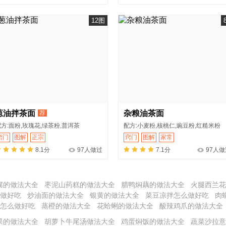
12图
葱油拌茶面
杂粮油茶面
荐
方:面粉,玫瑰花,绿茶粉,普洱茶
配方:小麦粉,核桃仁,豌豆粉,红糙米粉
窍门
图解
正宗
窍门
图解
家常
8.1分
97人做过
7.1分
97人做
腐的做法大全
枣泥山药糕的做法大全
腊鸭焖藕的做法大全
火腿西兰花
做好吃
炒油面的做法大全
银黄的做法大全
菜豆凉拌怎么做好吃
肉
怎么做好吃
蒸橙的做法大全
花蛤蜊的做法大全
酸辣鸡爪的做法大全
果的做法大全
胡萝卜牛尾汤做法大全
鸡蛋焖饭的做法大全
蔬菜沙拉意