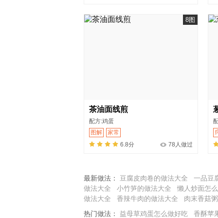
8图
茶油面线煎
配方:鸡蛋
配
图解
家常
6.8分
78人做过
最新做法：
豆腐皮肉卷的做法大全
一品豆
做法大全
小竹笋的做法大全
懒人炒面怎么
做法大全
香辣牛肉的做法大全
肉末香菇粥
热门做法：
益母草鸡蛋怎么做好吃
香酥苹