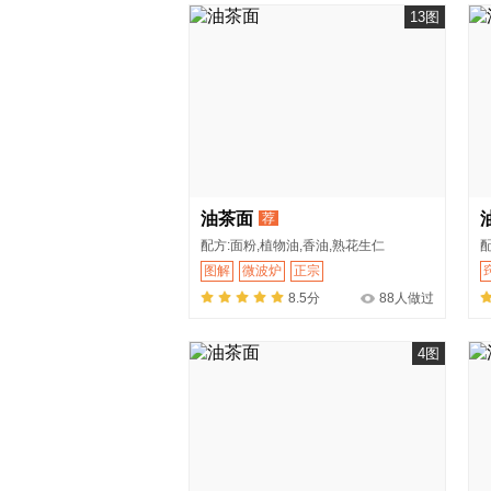
13图
油茶面
荐
配方:面粉,植物油,香油,熟花生仁
图解
微波炉
正宗
8.5分
88人做过
4图