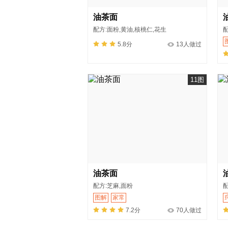
油茶面
配方:面粉,黄油,核桃仁,花生
配
5.8分
13人做过
11图
油茶面
配方:芝麻,面粉
配
图解
家常
7.2分
70人做过