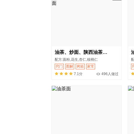
油茶、炒面、陕西油茶、油茶面
配方:面粉,花生,杏仁,核桃仁
配
窍门
图解
烤箱
家常
7.1分
496人做过