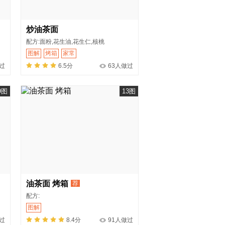
炒油茶面
配方:面粉,花生油,花生仁,核桃
图解
烤箱
家常
过
6.5分
63人做过
9图
13图
油茶面 烤箱
荐
配方:
图解
过
8.4分
91人做过