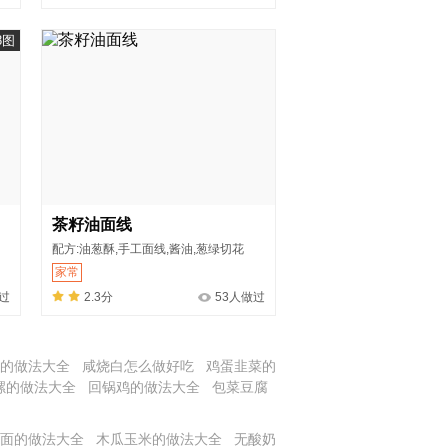
8图
茶籽油面线
配方:油葱酥,手工面线,酱油,葱绿切花
家常
过
2.3分
53人做过
的做法大全
咸烧白怎么做好吃
鸡蛋韭菜的
螺的做法大全
回锅鸡的做法大全
包菜豆腐
面的做法大全
木瓜玉米的做法大全
无酸奶