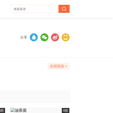
分享
全部筛选 +
3图
8图