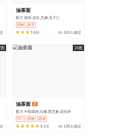
油茶面
配方:面粉,花生,芝麻,瓜子仁
图解
家常
过
5.8分
183人做过
7图
24图
油茶面
荐
配方:中筋面粉,白糖,黑芝麻,花生碎
窍门
图解
困难
做过
9.2分
106人做过