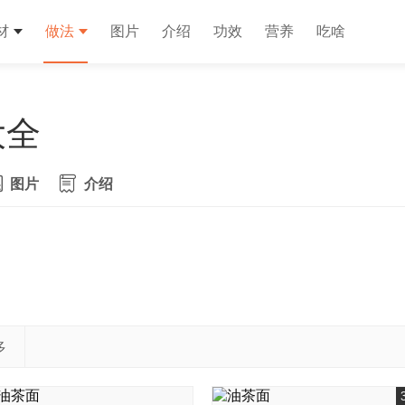
材
做法
图片
介绍
功效
营养
吃啥
大全
图片
介绍
多