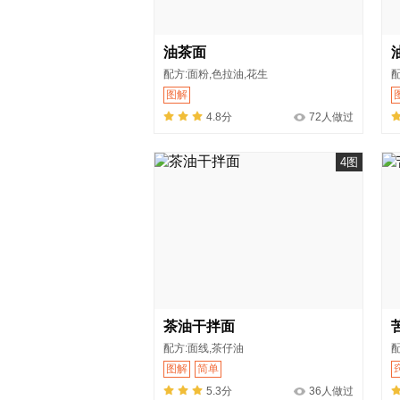
油茶面
配方:面粉,色拉油,花生
配
图解
4.8分
72人做过
4图
茶油干拌面
配方:面线,茶仔油
配
图解
简单
5.3分
36人做过