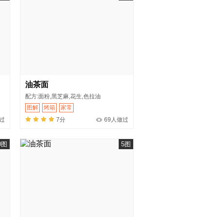
油茶面
配方:面粉,黑芝麻,花生,色拉油
图解
烤箱
家常
过
7分
69人做过
0图
5图