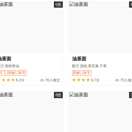
6图
油茶面
油茶面
配方:面粉香油
配方:面粉,黑芝麻,干果
窍门
图解
家常
图解
家常
6.2分
76人做过
6.7分
70人做
8图