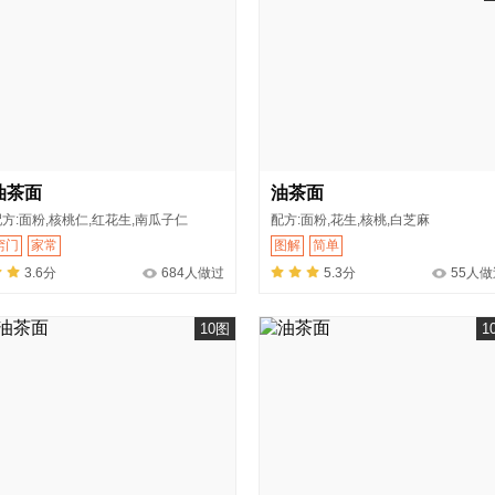
油茶面
油茶面
方:面粉,核桃仁,红花生,南瓜子仁
配方:面粉,花生,核桃,白芝麻
窍门
家常
图解
简单
3.6分
684人做过
5.3分
55人做
10图
1