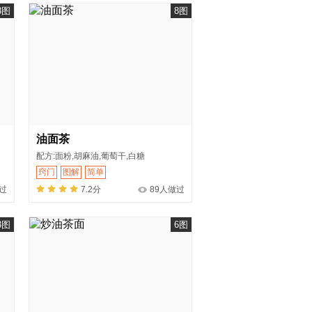
8图
8图
油面茶
配方:面粉,胡麻油,葡萄干,白糖
窍门
图解
简单
过
7.2分
89人做过
3图
6图