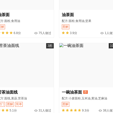
油茶面
油茶面
方:面粉,食用油
配方:面粉,食用油,坚果
图解
图解
6.8分
75人做过
3.9分
1人做
3图
1
苦茶油面线
一碗油茶面
荐
方:面线,葱蒜,苦茶油
配方:小麦面粉,玉米油,黄油,芝麻油
窍门
图解
简单
图解
5.1分
31人做过
9.3分
38人做