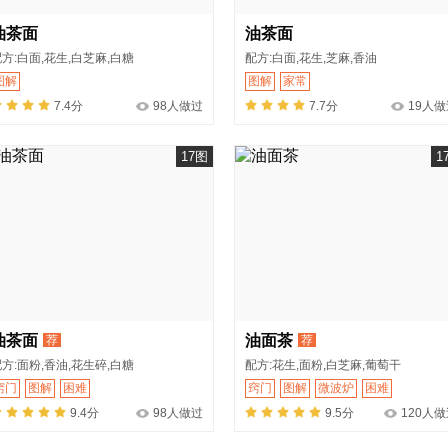
油茶面
油茶面
方:白面,花生,白芝麻,白糖
配方:白面,花生,芝麻,香油
图解
图解
家常
7.4分
98人做过
7.7分
19人做
17图
1
油茶面
油面茶
荐
荐
方:面粉,香油,花生碎,白糖
配方:花生,面粉,白芝麻,葡萄干
窍门
图解
困难
窍门
图解
微波炉
困难
9.4分
98人做过
9.5分
120人