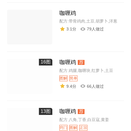
咖喱鸡
配方:带骨鸡肉,土豆,胡萝卜,洋葱
3.1分
79人做过
咖喱鸡
16图
荐
配方:鸡腿,咖喱块,红萝卜,土豆
图解
简单
9.4分
66人做过
咖喱鸡
13图
荐
配方:八角,丁香,白豆寇,黄姜
窍门
图解
正宗