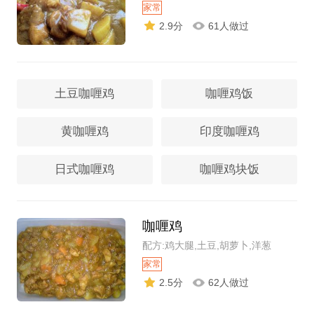
家常
2.9分
61人做过
土豆咖喱鸡
咖喱鸡饭
黄咖喱鸡
印度咖喱鸡
日式咖喱鸡
咖喱鸡块饭
咖喱鸡
配方:鸡大腿,土豆,胡萝卜,洋葱
家常
2.5分
62人做过