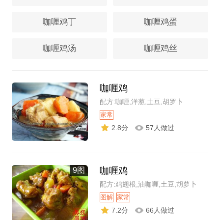
咖喱鸡丁
咖喱鸡蛋
咖喱鸡汤
咖喱鸡丝
咖喱鸡
配方:咖喱,洋葱,土豆,胡罗卜
家常
2.8分
57人做过
咖喱鸡
9图
配方:鸡翅根,油咖喱,土豆,胡萝卜
图解
家常
7.2分
66人做过