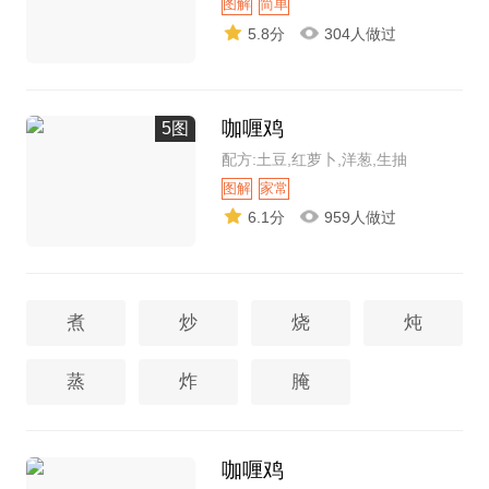
图解
简单
5.8分
304人做过
咖喱鸡
5图
配方:土豆,红萝卜,洋葱,生抽
图解
家常
6.1分
959人做过
煮
炒
烧
炖
蒸
炸
腌
咖喱鸡