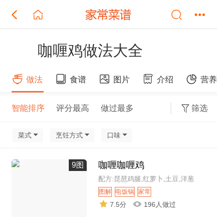
咖喱鸡做法大全
做法
食谱
图片
介绍
营
智能排序
评分最高
做过最多
筛选
菜式
烹饪方式
口味
咖喱咖喱鸡
9图
配方:琵琶鸡腿,红萝卜,土豆,洋葱
图解
电饭锅
家常
7.5分
196人做过