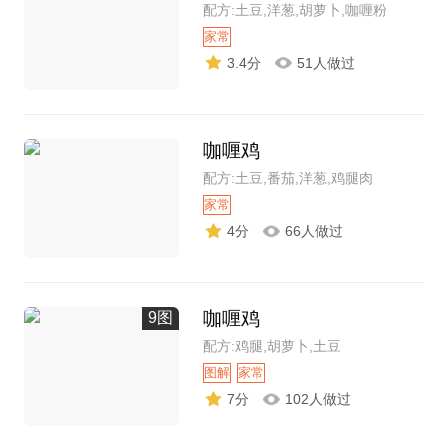
配方:土豆,洋葱,胡萝卜,咖喱粉
家常
3.4分
51人做过
咖喱鸡
配方:土豆,番茄,洋葱,鸡腿肉
家常
4分
66人做过
咖喱鸡
9图
配方:鸡腿,胡萝卜,土豆
图解
家常
7分
102人做过