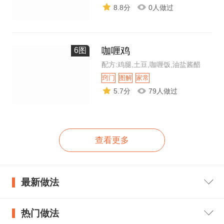
8.8分
0人做过
咖喱鸡
6图
配方:鸡腿,土豆,咖喱饭,油盐酱醋
窍门
图解
家常
5.7分
79人做过
查看更多
最新做法
热门做法