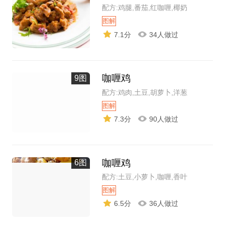
配方:鸡腿,番茄,红咖喱,椰奶
图解
7.1分
34人做过
咖喱鸡
9图
配方:鸡肉,土豆,胡萝卜,洋葱
图解
7.3分
90人做过
咖喱鸡
6图
配方:土豆,小萝卜,咖喱,香叶
图解
6.5分
36人做过