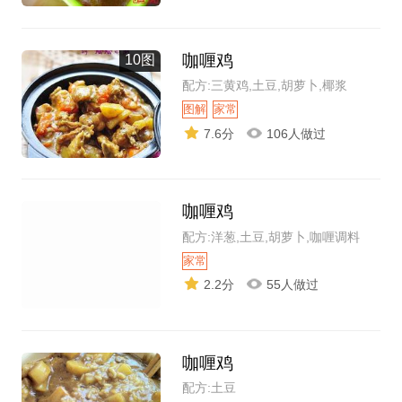
咖喱鸡
10图
配方:三黄鸡,土豆,胡萝卜,椰浆
图解
家常
7.6分
106人做过
咖喱鸡
配方:洋葱,土豆,胡萝卜,咖喱调料
家常
2.2分
55人做过
咖喱鸡
配方:土豆