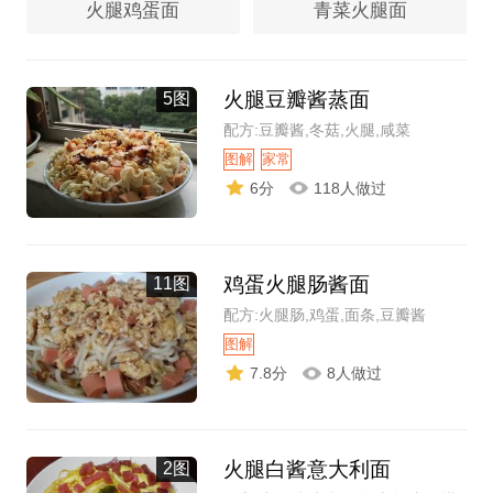
火腿鸡蛋面
青菜火腿面
火腿豆瓣酱蒸面
5图
配方:豆瓣酱,冬菇,火腿,咸菜
图解
家常
6分
118人做过
鸡蛋火腿肠酱面
11图
配方:火腿肠,鸡蛋,面条,豆瓣酱
图解
7.8分
8人做过
火腿白酱意大利面
2图