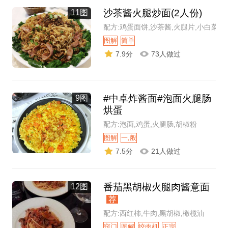
沙茶酱火腿炒面(2人份)
11图
配方:鸡蛋面饼,沙茶酱,火腿片,小白菜
图解
简单
7.9分
73人做过
#中卓炸酱面#泡面火腿肠
9图
烘蛋
配方:泡面,鸡蛋,火腿肠,胡椒粉
图解
一,般
7.5分
21人做过
番茄黑胡椒火腿肉酱意面
12图
荐
配方:西红柿,牛肉,黑胡椒,橄榄油
窍门
图解
绞肉机
正宗