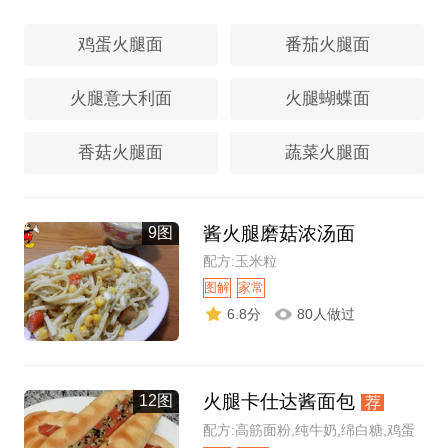
鸡蛋火腿面
番茄火腿面
火腿意大利面
火腿蝴蝶面
香菇火腿面
蔬菜火腿面
酱火腿磨菇浓汤面
9图
配方:玉米粒
图解
家常
6.8分
80人做过
火腿卡仕达酱面包
12图
荐
配方:高筋面粉,纯牛奶,绵白糖,鸡蛋