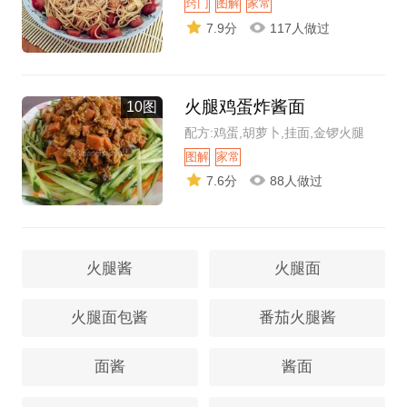
窍门
图解
家常
7.9分
117人做过
火腿鸡蛋炸酱面
10图
配方:鸡蛋,胡萝卜,挂面,金锣火腿
图解
家常
7.6分
88人做过
火腿酱
火腿面
火腿面包酱
番茄火腿酱
面酱
酱面