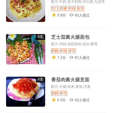
配方:牛奶,意大利面,洋火腿,九层塔
窍门
图解
烤箱
家常
3.8分
83人做过
芝士茄酱火腿面包
9图
配方:内陷,高筋面粉,温水,酵母
图解
烤箱
家常
7.2分
87人做过
番茄肉酱火腿意面
4图
配方:火腿,肉末,番茄,洋葱
图解
家常
5.3分
62人做过