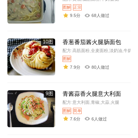
图解
正宗
9.5分
68人做过
香葱番茄酱火腿肠面包
10图
配方:高筋面粉,全麦面粉,淡奶油,牛奶
图解
7.9分
80人做过
青酱蒜香火腿意大利面
9图
配方:意大利面,青椒,大蒜,火腿
图解
简单
7.6分
6人做过