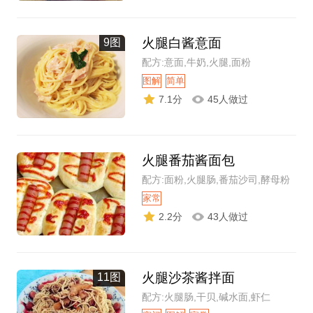
火腿白酱意面
9图
配方:意面,牛奶,火腿,面粉
图解
简单
7.1分
45人做过
火腿番茄酱面包
配方:面粉,火腿肠,番茄沙司,酵母粉
家常
2.2分
43人做过
火腿沙茶酱拌面
11图
配方:火腿肠,干贝,碱水面,虾仁