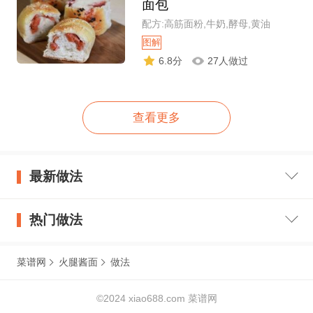
面包
配方:高筋面粉,牛奶,酵母,黄油
图解
6.8分
27人做过
查看更多
最新做法
热门做法
菜谱网
火腿酱面
做法
©2024 xiao688.com 菜谱网