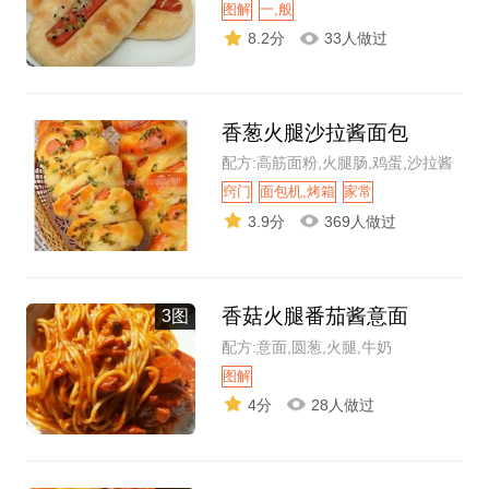
图解
一,般
8.2分
33人做过
香葱火腿沙拉酱面包
配方:高筋面粉,火腿肠,鸡蛋,沙拉酱
窍门
面包机,烤箱
家常
3.9分
369人做过
香菇火腿番茄酱意面
3图
配方:意面,圆葱,火腿,牛奶
图解
4分
28人做过