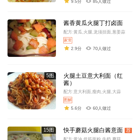
9.5分
85人做过
酱香黄瓜火腿丁打卤面
配方:黄瓜,火腿,龙须挂面,葱姜蒜
家常
2.9分
70人做过
火腿土豆意大利面（红
5图
酱）
配方:意大利面,瘦肉,火腿,大蒜
图解
5.6分
60人做过
快手蘑菇火腿白酱意面
15图
荐
配方:黄油,低筋面粉,牛奶,蘑菇