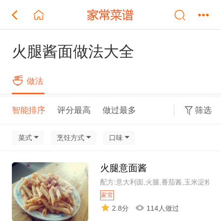
火腿酱面做法大全
做法
智能排序
评分最高
做过最多
筛选
菜式
烹饪方式
口味
火腿意面酱
配方:意大利面,火腿,番茄酱,玉米淀粉
家常
2.8分
114人做过