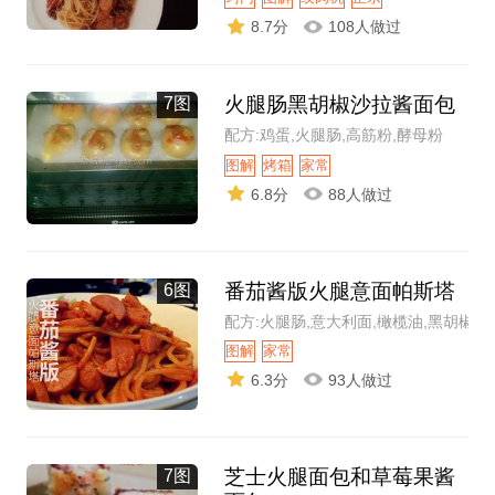
8.7分
108人做过
火腿肠黑胡椒沙拉酱面包
7图
配方:鸡蛋,火腿肠,高筋粉,酵母粉
图解
烤箱
家常
6.8分
88人做过
番茄酱版火腿意面帕斯塔
6图
配方:火腿肠,意大利面,橄榄油,黑胡椒
图解
家常
6.3分
93人做过
芝士火腿面包和草莓果酱
7图