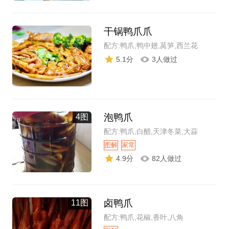
干锅鸭爪爪
配方:鸭爪,鸭中翅,莴笋,西兰花
5.1分
3人做过
泡鸭爪
4图
配方:鸭爪,白醋,天津冬菜,大蒜
图解
家常
4.9分
82人做过
卤鸭爪
11图
配方:鸭爪,花椒,香叶,八角