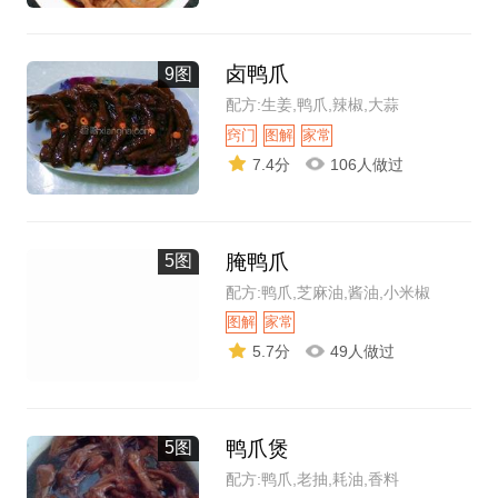
卤鸭爪
9图
配方:生姜,鸭爪,辣椒,大蒜
窍门
图解
家常
7.4分
106人做过
腌鸭爪
5图
配方:鸭爪,芝麻油,酱油,小米椒
图解
家常
5.7分
49人做过
鸭爪煲
5图
配方:鸭爪,老抽,耗油,香料