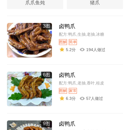
爪爪鱼炖
猪爪
卤鸭爪
3图
配方:鸭爪,生抽,老抽,冰糖
图解
简单
5.2分
194人做过
卤鸭爪
6图
配方:鸭爪,老抽,香叶,桂皮
图解
家常
6.3分
57人做过
卤鸭爪
9图