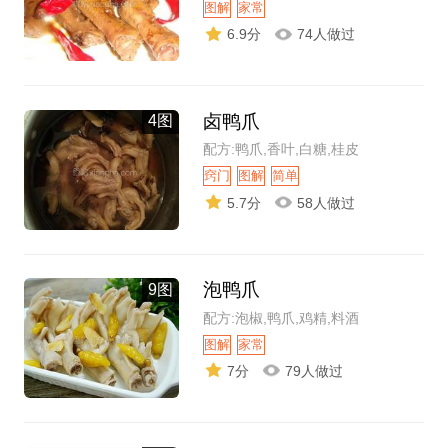
图解
家常
6.9分
74人做过
卤鸭爪
4图
配方:鸭爪,香叶,白糖,桂皮
窍门
图解
简单
5.7分
58人做过
泡鸭爪
9图
配方:泡椒,鸭爪,鸡精,料酒
图解
家常
7分
79人做过