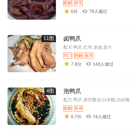
图解
家常
6分
78人做过
卤鸭爪
11图
配方:鸭爪,红枣,老抽,姜片
窍门
图解
家常
7.8分
143人做过
泡鸭爪
4图
配方:鸭爪,厨邦酱油,白米醋,白砂糖
图解
简单
5.7分
74人做过