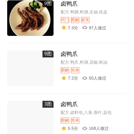
卤鸭爪
9图
配方:鸭脚,料酒,生抽,桂皮
窍门
图解
家常
7.3分
97人做过
卤鸭爪
9图
配方:鸭爪,料酒,花椒,蚝油
图解
简单
7.2分
50人做过
卤鸭爪
3图
配方:卤料包,八角,香叶,蒜包
图解
简单
5.5分
168人做过