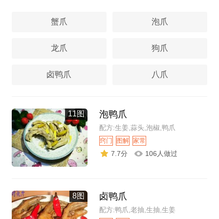
蟹爪
泡爪
龙爪
狗爪
卤鸭爪
八爪
泡鸭爪
11图
配方:生姜,蒜头,泡椒,鸭爪
窍门
图解
家常
7.7分
106人做过
卤鸭爪
8图
配方:鸭爪,老抽,生抽,生姜