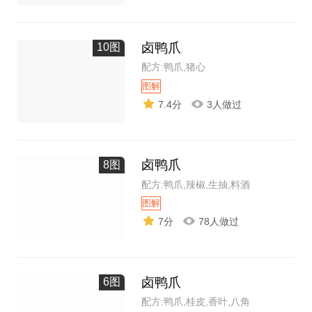
卤鸭爪
10图
配方:鸭爪,猪心
图解
7.4分
3人做过
卤鸭爪
8图
配方:鸭爪,辣椒,生抽,料酒
图解
7分
78人做过
卤鸭爪
6图
配方:鸭爪,桂皮,香叶,八角