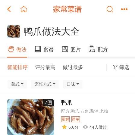
鸭爪做法大全
做法
食谱
图片
配方
智能排序
评分最高
做过最多
筛选
菜式
烹饪方式
口味
鸭爪
7图
配方:鸭爪,八角,酱油,老抽
图解
简单
6.6分
44人做过