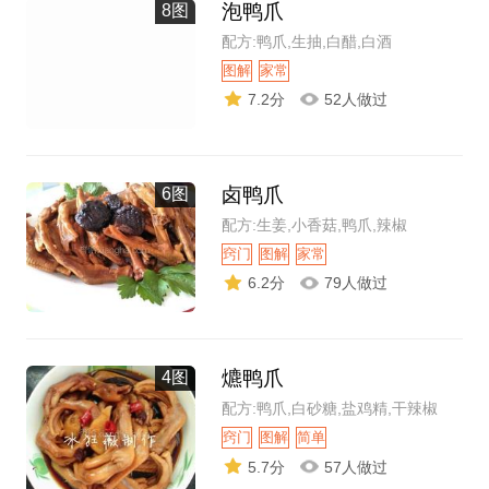
泡鸭爪
8图
配方:鸭爪,生抽,白醋,白酒
图解
家常
7.2分
52人做过
卤鸭爪
6图
配方:生姜,小香菇,鸭爪,辣椒
窍门
图解
家常
6.2分
79人做过
爊鸭爪
4图
配方:鸭爪,白砂糖,盐鸡精,干辣椒
窍门
图解
简单
5.7分
57人做过