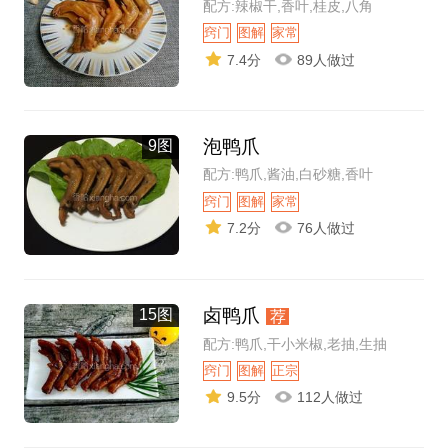
配方:辣椒干,香叶,桂皮,八角
窍门
图解
家常
7.4分
89人做过
泡鸭爪
9图
配方:鸭爪,酱油,白砂糖,香叶
窍门
图解
家常
7.2分
76人做过
卤鸭爪
15图
荐
配方:鸭爪,干小米椒,老抽,生抽
窍门
图解
正宗
9.5分
112人做过