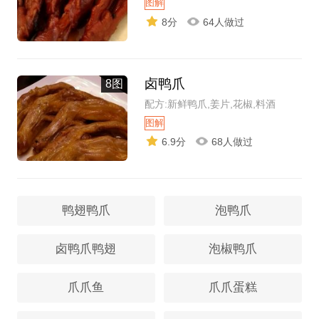
图解
8分
64人做过
卤鸭爪
8图
配方:新鲜鸭爪,姜片,花椒,料酒
图解
6.9分
68人做过
鸭翅鸭爪
泡鸭爪
卤鸭爪鸭翅
泡椒鸭爪
爪爪鱼
爪爪蛋糕