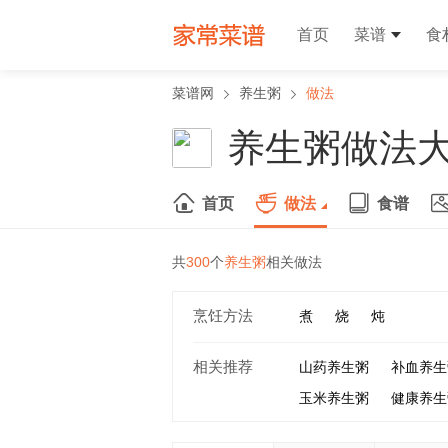
首页
菜谱
食
菜谱网
养生粥
做法
养生粥做法
首页
做法
食谱
共
300
个
养生粥
相关做法
烹饪方法
煮
烧
炖
相关推荐
山药养生粥
补血养生
玉米养生粥
健康养生