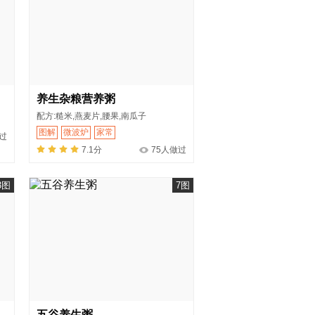
养生杂粮营养粥
配方:糙米,燕麦片,腰果,南瓜子
图解
微波炉
家常
过
7.1分
75人做过
3图
7图
五谷养生粥