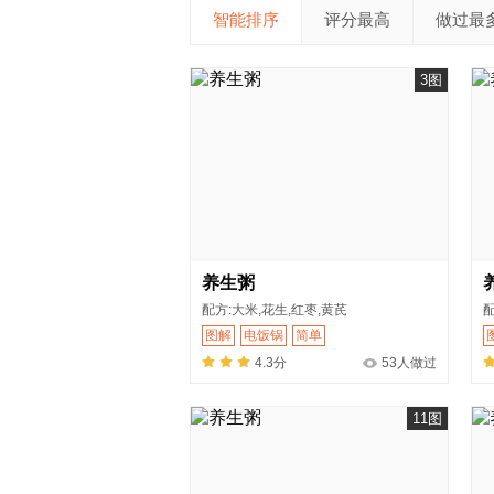
智能排序
评分最高
做过最
3图
养生粥
配方:大米,花生,红枣,黄芪
图解
电饭锅
简单
4.3分
53人做过
11图