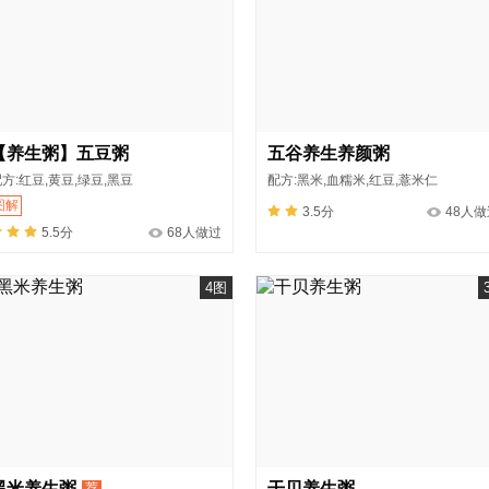
【养生粥】五豆粥
五谷养生养颜粥
方:红豆,黄豆,绿豆,黑豆
配方:黑米,血糯米,红豆,薏米仁
图解
3.5分
48人做
5.5分
68人做过
4图
黑米养生粥
干贝养生粥
荐