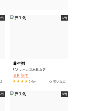
0图
6图
养生粥
配方:大米,红豆,核桃,红枣
图解
家常
过
6.4分
83人做过
4图
8图