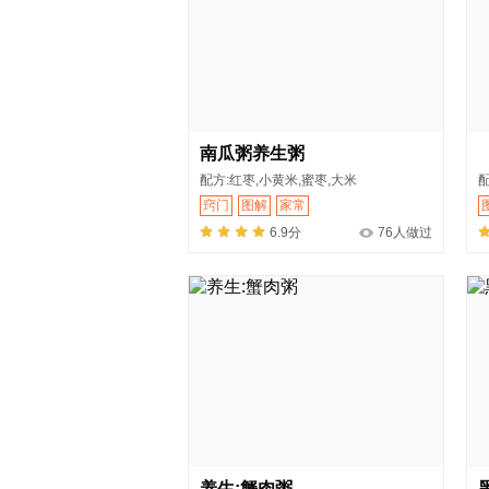
南瓜粥养生粥
配方:红枣,小黄米,蜜枣,大米
配
窍门
图解
家常
6.9分
76人做过
养生:蟹肉粥