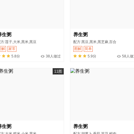
养生粥
养生粥
方:莲子,大米,黑米,黑豆
配方:黑豆,黑米,黑芝麻,百合
图解
家常
图解
简单
5.8分
38人做过
5.9分
58人做
11图
养生粥
养生粥
方:大米,糯米,小米,黑米
配方:胡萝卜,香菇,䓤花,鲜肉