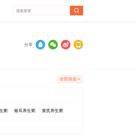
分享
全部筛选 +
生粥
银耳养生粥
黄芪养生粥