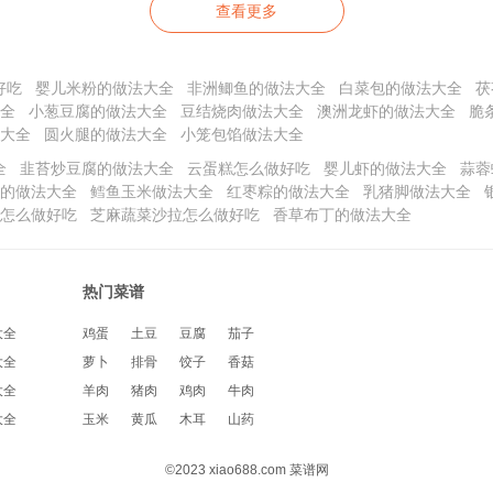
查看更多
好吃
婴儿米粉的做法大全
非洲鲫鱼的做法大全
白菜包的做法大全
茯
全
小葱豆腐的做法大全
豆结烧肉做法大全
澳洲龙虾的做法大全
脆
大全
圆火腿的做法大全
小笼包馅做法大全
全
韭苔炒豆腐的做法大全
云蛋糕怎么做好吃
婴儿虾的做法大全
蒜蓉
的做法大全
鳕鱼玉米做法大全
红枣粽的做法大全
乳猪脚做法大全
怎么做好吃
芝麻蔬菜沙拉怎么做好吃
香草布丁的做法大全
热门菜谱
大全
鸡蛋
土豆
豆腐
茄子
大全
萝卜
排骨
饺子
香菇
大全
羊肉
猪肉
鸡肉
牛肉
大全
玉米
黄瓜
木耳
山药
©2023 xiao688.com 菜谱网