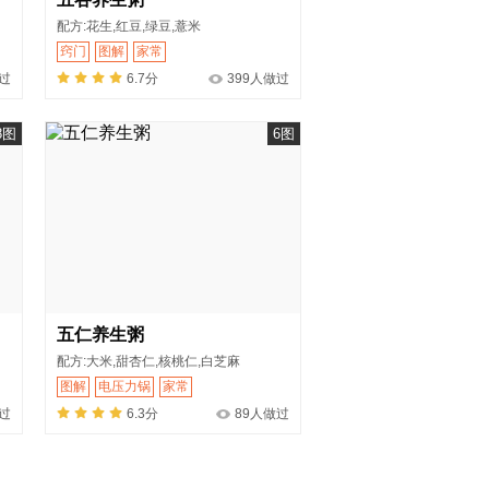
配方:花生,红豆,绿豆,薏米
窍门
图解
家常
做过
6.7分
399人做过
8图
6图
五仁养生粥
配方:大米,甜杏仁,核桃仁,白芝麻
图解
电压力锅
家常
做过
6.3分
89人做过