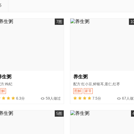
多
7图
1
养生粥
养生粥
配方:枸杞
配方:红小豆,鲜银耳,薏仁,红枣
图解
图解
家常
6.3分
59人做过
7.5分
67人做
5图