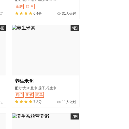
图解
简,单
过
6.4分
31人做过
8图
9图
养生米粥
配方:大米,薏米,莲子,花生米
窍门
图解
简单
过
7.3分
11人做过
7图