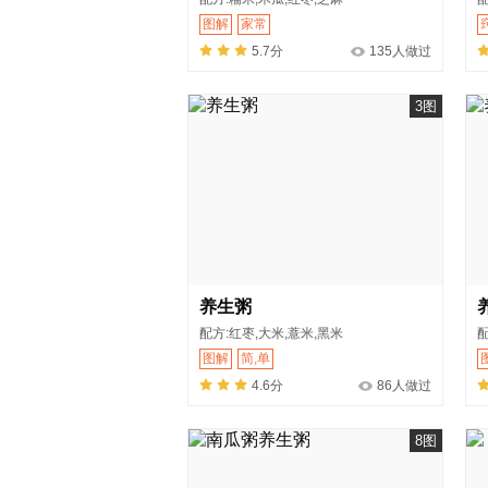
图解
家常
5.7分
135人做过
3图
养生粥
配方:红枣,大米,薏米,黑米
配
图解
简,单
4.6分
86人做过
8图