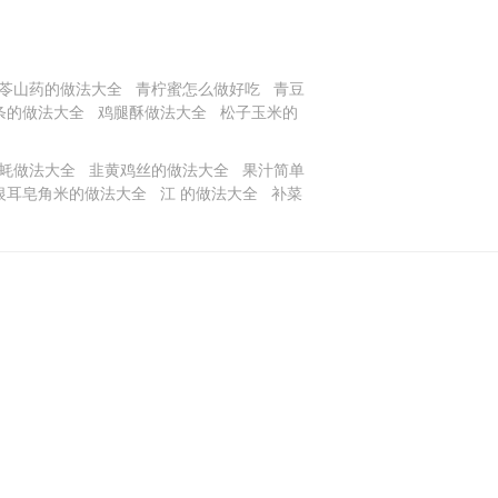
苓山药的做法大全
青柠蜜怎么做好吃
青豆
条的做法大全
鸡腿酥做法大全
松子玉米的
蚝做法大全
韭黄鸡丝的做法大全
果汁简单
银耳皂角米的做法大全
江 的做法大全
补菜