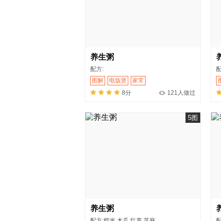
养生粥
配方:
配
图解
电饭煲
家常
8分
121人做过
5图
养生粥
配方:糯米,木瓜,红枣,芝麻
配