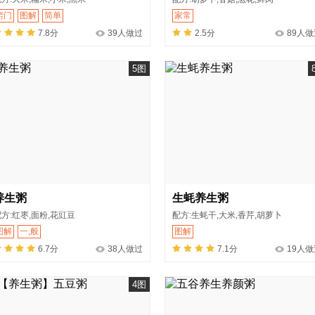
窍门
图解
简单
家常
7.8分
39人做过
2.5分
89人做
5图
养生粥
生蚝养生粥
方:红枣,面粉,花豇豆
配方:生蚝干,大米,香芹,胡萝卜
图解
一,般
图解
6.7分
38人做过
7.1分
19人做
4图