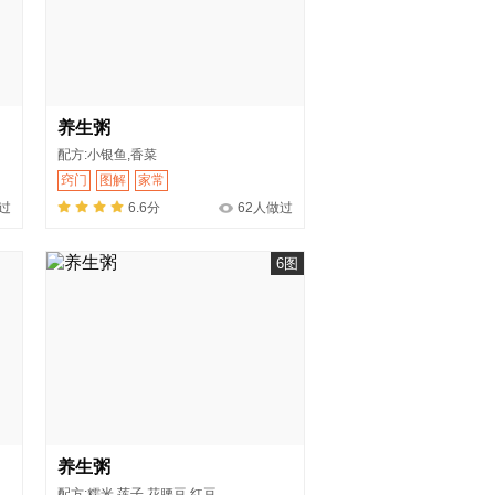
养生粥
配方:小银鱼,香菜
窍门
图解
家常
过
6.6分
62人做过
6图
养生粥
配方:糯米,莲子,花腰豆,红豆