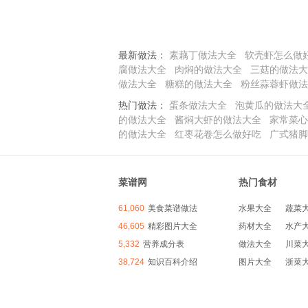
最新做法：
素藕丁做法大全
软壳虾怎么做
腐做法大全
肉焖的做法大全
三菇的做法大
做法大全
糖糕的做法大全
粉丝蒜蓉虾做法
热门做法：
蛋条做法大全
泡黄瓜的做法大
的做法大全
酱焖大虾的做法大全
家常菜心
的做法大全
红枣花卷怎么做好吃
广式猪脚
菜谱网
热门食材
61,060
美食菜谱做法
水果大全
蔬菜
46,605
精彩图片大全
药材大全
水产
5,332
营养成分表
做法大全
川菜
38,724
知识百科介绍
图片大全
浙菜