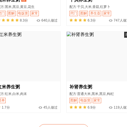
方:黑米,黑豆,黄豆,花生
配方:干贝,大米,香菇,红萝卜
窍门
图解
电饭煲
家常
窍门
图解
养生壶
家常
8.3分
640人做过
6.3分
747人
红米养生粥
补肾养生粥
方:红米,白米,肉末
配方:普通大米,黑米,黑豆,枸杞
简单
图解
电饭煲
家常
1.7分
45人做过
6.9分
119人