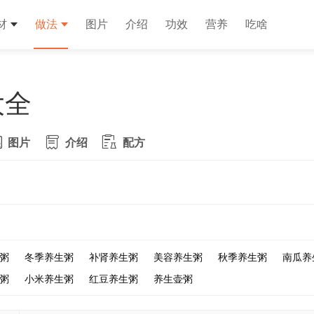
材
做法
图片
介绍
功效
营养
吃啥
大全
图片
介绍
配方
粥
冬季养生粥
补肾养生粥
美容养生粥
秋季养生粥
南瓜养
粥
小米养生粥
红豆养生粥
养生壶粥