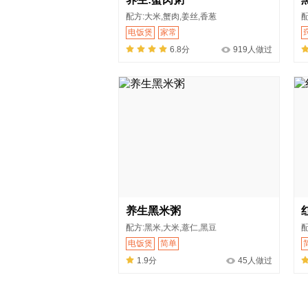
配方:大米,蟹肉,姜丝,香葱
配
电饭煲
家常
6.8分
919人做过
养生黑米粥
配方:黑米,大米,薏仁,黑豆
配
电饭煲
简单
1.9分
45人做过