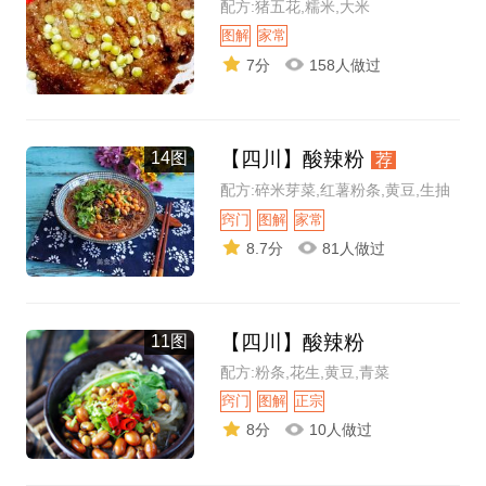
配方:猪五花,糯米,大米
图解
家常
7分
158人做过
【四川】酸辣粉
14图
荐
配方:碎米芽菜,红薯粉条,黄豆,生抽
窍门
图解
家常
8.7分
81人做过
【四川】酸辣粉
11图
配方:粉条,花生,黄豆,青菜
窍门
图解
正宗
8分
10人做过