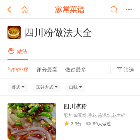
四川粉做法大全
做法
智能排序
评分最高
做过最多
筛选
菜式
烹饪方式
口味
四川凉粉
配方:豌豆粉,葱花,蒜泥水,花生碎
3.3分
69人做过