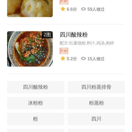
图解
6.6分
59人做过
四川酸辣粉
2图
配方:红薯细粉,料汁,鸡汤,肉碎
图解
5.2分
15人做过
四川酸辣粉
四川粉蒸排骨
冰粉粉
粉蒸粉
粉
四川