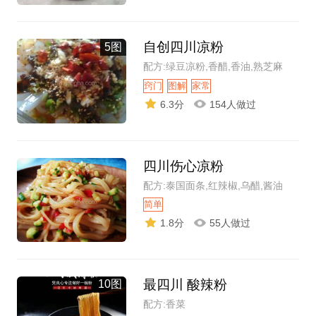
自创四川凉粉
5图
配方:绿豆凉粉,香醋,香油,熟芝麻
窍门
图解
家常
6.3分
154人做过
四川伤心凉粉
配方:泰国面条,红辣椒,乌醋,酱油
简单
1.8分
55人做过
最四川 酸辣粉
10图
配方:香菜