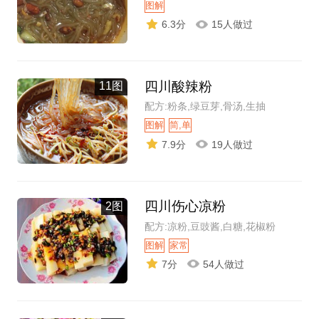
图解
6.3分
15人做过
四川酸辣粉
11图
配方:粉条,绿豆芽,骨汤,生抽
图解
简,单
7.9分
19人做过
四川伤心凉粉
2图
配方:凉粉,豆豉酱,白糖,花椒粉
图解
家常
7分
54人做过