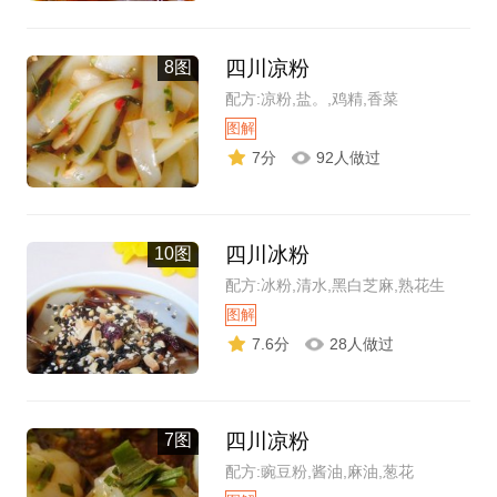
四川凉粉
8图
配方:凉粉,盐。,鸡精,香菜
图解
7分
92人做过
四川冰粉
10图
配方:冰粉,清水,黑白芝麻,熟花生
图解
7.6分
28人做过
四川凉粉
7图
配方:豌豆粉,酱油,麻油,葱花