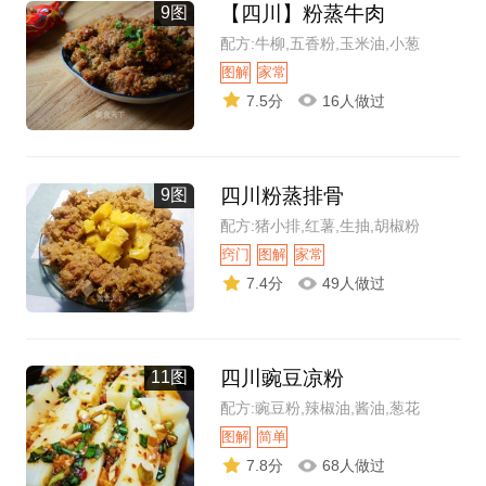
【四川】粉蒸牛肉
9图
配方:牛柳,五香粉,玉米油,小葱
图解
家常
7.5分
16人做过
四川粉蒸排骨
9图
配方:猪小排,红薯,生抽,胡椒粉
窍门
图解
家常
7.4分
49人做过
四川豌豆凉粉
11图
配方:豌豆粉,辣椒油,酱油,葱花
图解
简单
7.8分
68人做过