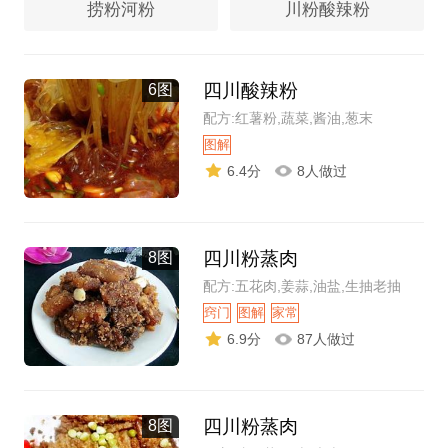
捞粉河粉
川粉酸辣粉
四川酸辣粉
6图
配方:红薯粉,蔬菜,酱油,葱末
图解
6.4分
8人做过
四川粉蒸肉
8图
配方:五花肉,姜蒜,油盐,生抽老抽
窍门
图解
家常
6.9分
87人做过
四川粉蒸肉
8图