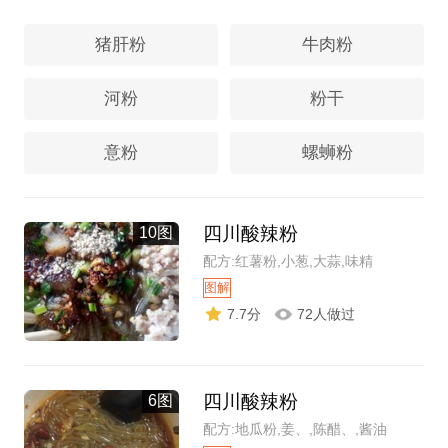
猪肝粉
牛肉粉
河粉
粉干
意粉
螺蛳粉
四川酸辣粉
10图
配方:红薯粉,小葱,大蒜,味精
图解
7.7分
72人做过
四川酸辣粉
6图
配方:地瓜粉,姜、,陈醋、,酱油