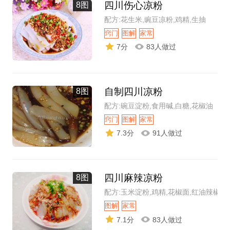
四川伤心凉粉
8图
配方:花生米,豌豆凉粉,鸡精,生抽
窍门
图解
家常
7分
83人做过
自制四川凉粉
8图
配方:碗豆淀粉,食用碱,白糖,花椒油
窍门
图解
家常
7.3分
91人做过
四川麻辣凉粉
8图
配方:玉米淀粉,鸡精,花椒面,红油辣椒
图解
家常
7.1分
83人做过