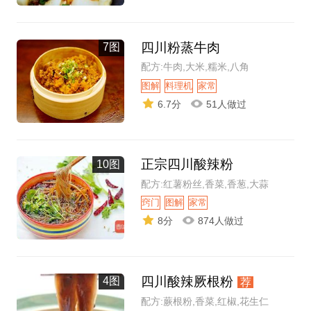
四川粉蒸牛肉
7图
配方:牛肉,大米,糯米,八角
图解
料理机
家常
6.7分
51人做过
正宗四川酸辣粉
10图
配方:红薯粉丝,香菜,香葱,大蒜
窍门
图解
家常
8分
874人做过
四川酸辣厥根粉
4图
荐
配方:蕨根粉,香菜,红椒,花生仁