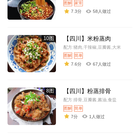
图解
家常
7.3分
58人做过
【四川】米粉蒸肉
10图
配方:猪肉,干辣椒,豆瓣酱,大米
图解
简单
7.6分
67人做过
【四川】粉蒸排骨
8图
配方:排骨,豆瓣酱,酱油,食盐
图解
简单
7分
1人做过