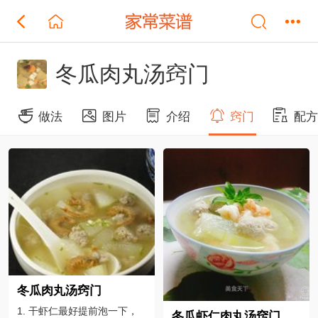
冬瓜肉丸汤窍门
做法
图片
介绍
窍门
配
冬瓜肉丸汤窍门
1. 干虾仁最好提前泡一下，
冬瓜虾仁肉丸汤窍门