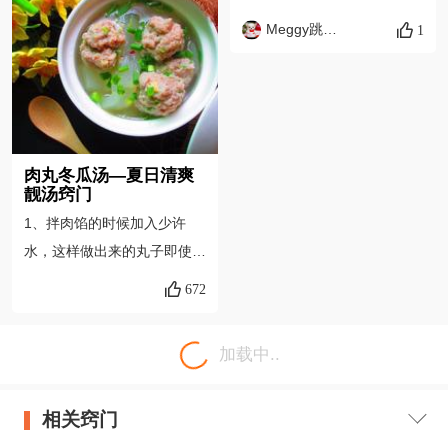
劲的口感，可以不加清水。下
剔的小朋友来说是个好方法；
Meggy跳舞的苹果
1
丸子前，将火关小，再下丸
要想丸子能同时成熟而且口感
子，否则火大了，丸子容易被
保持鲜嫩，就要把火关小，快
不断翻滚的水冲散掉。
速使肉丸子入锅中，待全部都
入汤中，转大火，这样可以使
丸子同时成熟； 出锅前根据
肉丸冬瓜汤—夏日清爽
口味撒盐、香菜，不会摄入太
靓汤窍门
多的盐，而且香菜也嫩绿漂
1、拌肉馅的时候加入少许
亮。
水，这样做出来的丸子即使不
加鸡蛋也很嫩。2、如果没有
672
排骨汤，可以用香菇水3、买
来的猪肉馅需用刀再细细的剁
加载中..
一次，使肉糜细腻。4、肉馅
里如放入荸荠末或藕末，口感
相关窍门
更佳。5、煮冬瓜菜时放入一
点海米，或干贝，可起到提鲜