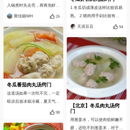
入锅煮时先去壳，再将泡虾仁
1.冬瓜切成薄皮这样比较容易
的水一起倒入，但注意要去除
熟。 2.猪肉用手剁比较有嚼
斯佳丽WH
26
水底的渣； 2. 肉馅中加入适
劲，机器打出来的吃起来的口
天涯豆豆
94
量的盐、淀粉、生姜粉等调味
感都不怎么好。 3.加入薄荷
料， 顺着一个方向搅拌上
调出来的味道感觉清新诱人。
劲； 3.冬瓜煮至微微透明
4.冬瓜片变透明就证明冬瓜已
时，肉丸完全浮起来后就可以
经熟了。 5.要想虾仁卷起
加入盐等调味料煮上一分钟即
来，只要开了虾背就可以了。
可。
6.如果不能确定肉丸是否成
熟，可以用牙签戳一下，如果
冬瓜番茄肉丸汤窍门
肉丸不熟就会有汁流出来，熟
这道汤如果一次吃不完，一定
透的肉丸在煮的过程中就算你
晾凉后放冰箱冷藏，夏天气温
用牙签戳也不会有液体流出来
【北京】冬瓜肉丸汤窍
高，如果放室外容易坏掉。肉
门
98
的。
馅中加入适量清水，会让丸子
用葱姜水，可以使肉馅鲜嫩不
吃起来嫩一点，如果喜欢有嚼
腥，还吃不到葱姜末，对于挑