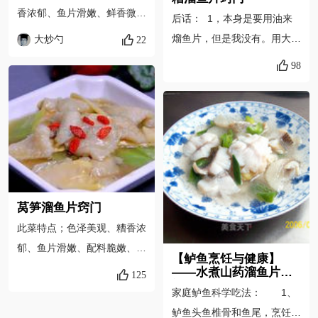
香浓郁、鱼片滑嫩、鲜香微
后话： 1，本身是要用油来
甜。 温馨提示； 1、制作此
熘鱼片，但是我没有。用大
大炒勺
22
菜，选用海鱼或淡水鱼都可
火，把鱼片焯水，也是很坚挺
98
以，以肉质纤维较细腻的鱼类
的。不容易碎，前提是鱼片要
为好，过去通常使用的是青鱼
很薄，有人会误以为鱼片越厚
和黑鱼，现在资源丰富了，选
越不容易碎。其实不是，恰相
择也可比较广泛一些。淡水鱼
反，越薄越不容易碎
可选用；鳜鱼、鲈鱼、青鱼、
的。 2，糟卤汁要在勾芡前
黑鱼和草鱼，海水鱼可选择；
倒入，才会有很浓郁的香糟味
大黄鱼、龙脷鱼、石斑鱼等。
道。 3，胡萝卜和木耳纯粹
莴笋溜鱼片窍门
2、在片鱼片时要视鱼的种类
是增色的。要是用豌豆和玉米
此菜特点；色泽美观、糟香浓
而定，蒜瓣肉的鱼可适当片的
之类的，也可以。
郁、鱼片滑嫩、配料脆嫩、味
厚一些，肉质紧密的可片的薄
【鲈鱼烹饪与健康】
道鲜美、营养丰富。温馨提
——水煮山药溜鱼片窍
一些，例如；黄鱼、龙脷鱼、
125
门
示；1、糟汁的制法；把买回
石斑鱼、鳜鱼等，都属于熟制
家庭鲈鱼科学吃法： 1、
的袋装黄酒糟放入碗中，碗口
后呈蒜瓣肉类的鱼，因此不宜
鲈鱼头鱼椎骨和鱼尾，烹饪