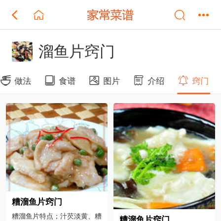
溜鱼片窍门
做法
食谱
图片
介绍
窍门
糟溜鱼片窍门
糟溜鱼片特点；汁芡淡黄、糟
糟溜鱼片窍门