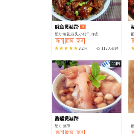
鱿鱼煲猪蹄
荐
配方:葱花,蒜头,小鱿干,白糖
配
窍门
图解
家常
8.2分
113人做过
11图
酱醋煲猪蹄
配方:猪蹄
配
窍门
图解
家常