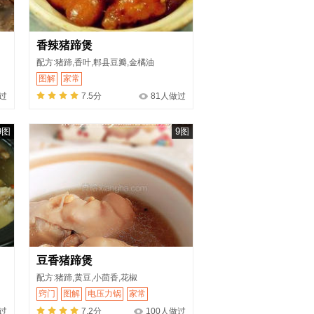
香辣猪蹄煲
配方:猪蹄,香叶,郫县豆瓣,金橘油
图解
家常
过
7.5分
81人做过
9图
9图
豆香猪蹄煲
配方:猪蹄,黄豆,小茴香,花椒
窍门
图解
电压力锅
家常
过
7.2分
100人做过