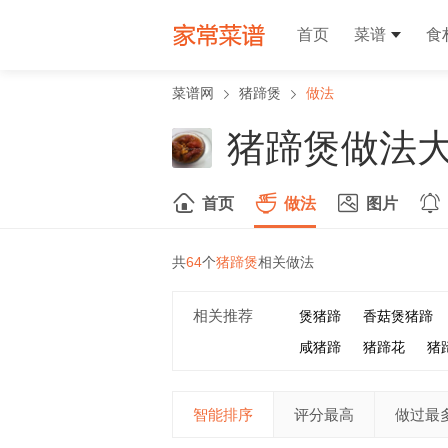
首页
菜谱
食
菜谱网
猪蹄煲
做法
猪蹄煲做法
首页
做法
图片
共
64
个
猪蹄煲
相关做法
相关推荐
煲猪蹄
香菇煲猪蹄
咸猪蹄
猪蹄花
猪
智能排序
评分最高
做过最