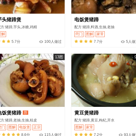
芋头猪蹄煲
电饭煲猪蹄
方:猪蹄,芋头,冰糖,鸡精
配方:猪蹄,料酒,生抽,老抽
图解
窍门
图解
家常
5.7分
100人做过
7.7分
5人做
13图
电饭煲猪蹄
黄豆煲猪蹄
荐
方:猪蹄,老抽,生抽,桂皮
配方:猪蹄,黄豆,枸杞,开水
窍门
图解
电饭煲
正宗
图解
家常
8.6分
115人做过
7.2分
93人做