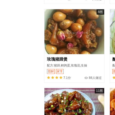
8图
玫瑰猪蹄煲
配方:猪蹄,鹌鹑蛋,玫瑰花,生抽
配
图解
家常
7.1分
88人做过
11图