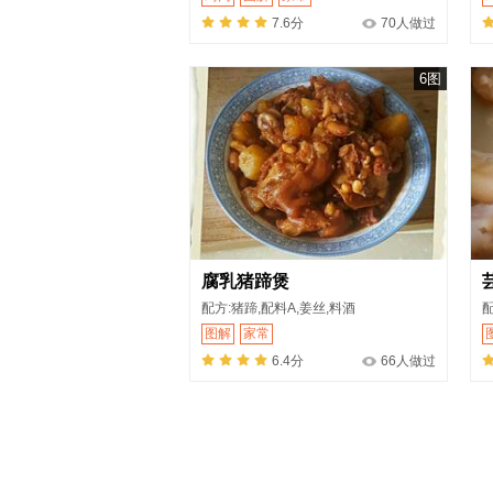
7.6分
70人做过
6图
腐乳猪蹄煲
配方:猪蹄,配料A,姜丝,料酒
配
图解
家常
6.4分
66人做过