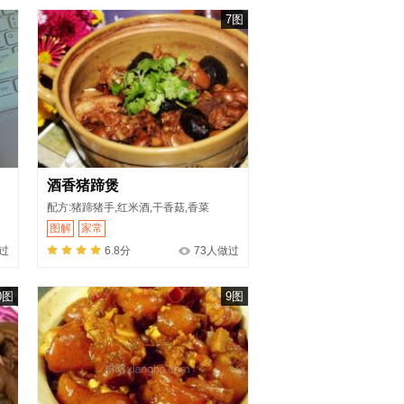
7图
酒香猪蹄煲
配方:猪蹄猪手,红米酒,干香菇,香菜
图解
家常
过
6.8分
73人做过
0图
9图