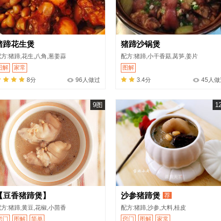
猪蹄花生煲
猪蹄沙锅煲
方:猪蹄,花生,八角,葱姜蒜
配方:猪蹄,小干香菇,莴笋,姜片
图解
家常
图解
8分
96人做过
3.4分
45人做
9图
1
【豆香猪蹄煲】
沙参猪蹄煲
荐
方:猪蹄,黄豆,花椒,小茴香
配方:猪蹄,沙参,大料,桂皮
窍门
图解
简单
窍门
图解
家常