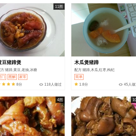
11图
黄豆猪蹄煲
木瓜煲猪蹄
方:猪蹄,黄豆,老抽,冰糖
配方:猪蹄,木瓜,红枣,枸杞
窍门
图解
家常
简单
8分
118人做过
1.8分
45人做
4图
1