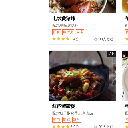
电饭煲猪蹄
配方:猪蹄,调味料
配
图解
电饭煲
家常
6.4分
83人做过
7图
红闷猪蹄煲
配方:红干椒,猪手,八角,桂皮
配
窍门
图解
家常
6.9分
91人做过