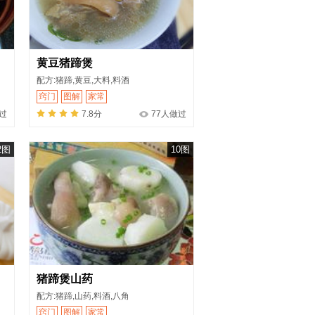
黄豆猪蹄煲
配方:猪蹄,黄豆,大料,料酒
窍门
图解
家常
过
7.8分
77人做过
2图
10图
猪蹄煲山药
配方:猪蹄,山药,料酒,八角
窍门
图解
家常