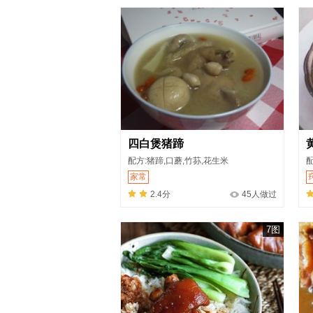
四白煲猪蹄
配方:猪蹄,口蘑,竹荪,花生米
配
家常
2.4分
45人做过
7图