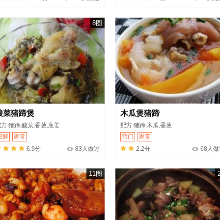
8图
酸菜猪蹄煲
木瓜煲猪蹄
方:猪蹄,酸菜,香葱,葱姜
配方:猪蹄,木瓜,香葱
图解
家常
窍门
家常
6.9分
83人做过
2.2分
68人做
11图