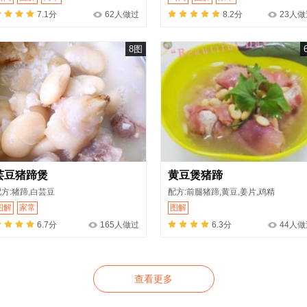
7.1分
62人做过
8.2分
23人做
8图
芸豆猪蹄煲
黄豆煲猪蹄
方:猪蹄,白芸豆
配方:前腿猪蹄,黄豆,姜片,鸡精
图解
家常
图解
6.7分
165人做过
6.3分
44人做
查看更多