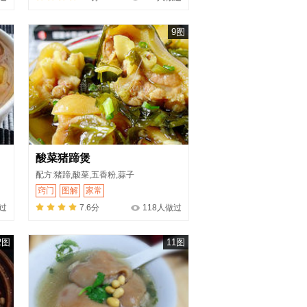
9图
酸菜猪蹄煲
配方:猪蹄,酸菜,五香粉,蒜子
窍门
图解
家常
过
7.6分
118人做过
2图
11图