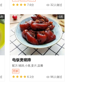
过
7.6分
32人做过
6图
6图
电饭煲猪蹄
配方:猪蹄,小葱,姜片,蒜瓣
图解
过
6.1分
96人做过