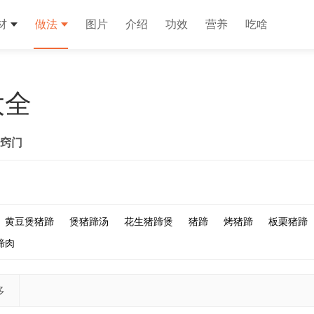
材
做法
图片
介绍
功效
营养
吃啥
大全
窍门
黄豆煲猪蹄
煲猪蹄汤
花生猪蹄煲
猪蹄
烤猪蹄
板栗猪蹄
蹄肉
多