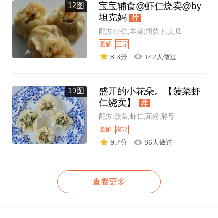
宝宝辅食@虾仁烧卖@by
12图
坦克妈
荐
配方:虾仁,韭菜,胡萝卜,黄瓜
图解
正宗
8.3分
142人做过
盛开的小花朵。【菠菜虾
19图
仁烧卖】
荐
配方:菠菜,虾仁,面粉,酵母
图解
家常
9.7分
86人做过
查看更多