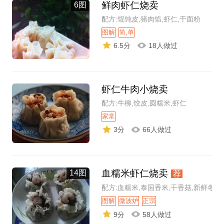
鲜肉虾仁烧卖
6图
配方:馄饨皮,猪肉馅,虾仁,干面粉
图解
简,单
6.5分
18人做过
虾仁牛肉小烧卖
配方:牛柳,饺皮,圆糯米,虾仁
家常
3分
66人做过
血糯米虾仁烧卖
14图
荐
配方:血糯米,泰国香米,干香菇,新鲜冬笋
图解
微波炉
正宗
9分
58人做过