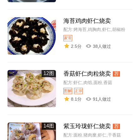
海苔鸡肉虾仁烧卖
配方:烤海苔,鸡胸肉,虾仁,胡椒粉
家常
2.5分
38人做过
香菇虾仁肉粒烧卖
12图
荐
配方:虾仁,肉馅,面粉,香菇
图解
正宗
8.1分
91人做过
紫玉玲珑虾仁烧卖
14图
荐
配方:面粉,猪肉糜,虾仁,干香菇