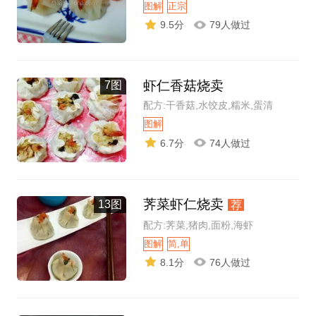
图解
正宗
9.5分
79人做过
虾仁香菇烧卖
7图
配方:干香菇,水饺皮,糯米,蛋清
图解
6.7分
74人做过
荠菜虾仁烧卖
13图
荐
配方:荠菜,猪肉,面粉,海虾
图解
简,单
8.1分
76人做过