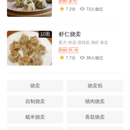
图解
家常
7.2分
73人做过
虾仁烧卖
10图
配方:肉泥,馄饨皮,海虾,食盐
图解
简,单
7.7分
38人做过
烧卖
烧卖馅
自制烧卖
猪肉烧卖
糯米烧卖
香菇烧卖