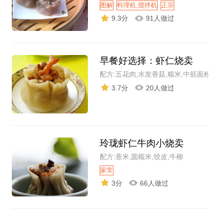
图解
料理机,搅拌机
正宗
9.3分
91人做过
早餐好选择：虾仁烧卖
配方:五花肉,水发香菇,糯米,中筋面粉
3.7分
20人做过
玲珑虾仁牛肉小烧卖
配方:薏米,圆糯米,饺皮,牛柳
家常
3分
66人做过