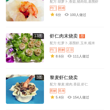
配方:胡萝卜,香菇,猪肉馅,基围虾
窍门
困难
6分
100人做过
虾仁肉末烧卖
13图
荐
配方:红萝卜,基围虾,玉米,糯米
窍门
图解
正宗
8.6分
111人做过
黎麦虾仁烧卖
3图
配方:黎麦,猪肉,香菇,虾仁
图解
简单
5.4分
154人做过