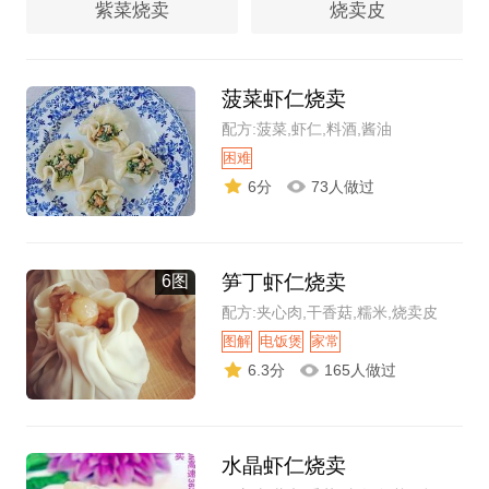
紫菜烧卖
烧卖皮
菠菜虾仁烧卖
配方:菠菜,虾仁,料酒,酱油
困难
6分
73人做过
笋丁虾仁烧卖
6图
配方:夹心肉,干香菇,糯米,烧卖皮
图解
电饭煲
家常
6.3分
165人做过
水晶虾仁烧卖