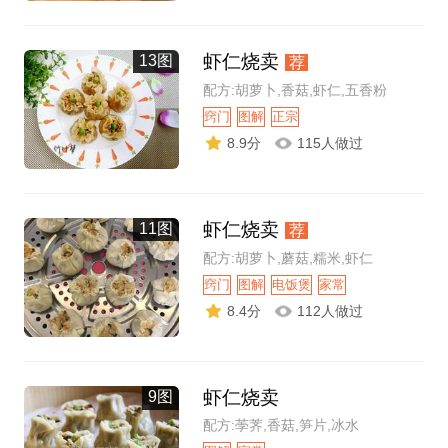
虾仁烧卖
13图
荐
配方:胡萝卜,香菇,虾仁,五香粉
窍门
图解
正宗
8.9分
115人做过
虾仁烧卖
11图
荐
配方:胡萝卜,蘑菇,糯米,虾仁
窍门
图解
电饭煲
家常
8.4分
112人做过
虾仁烧卖
9图
配方:荸荠,香菇,笋片,冰水