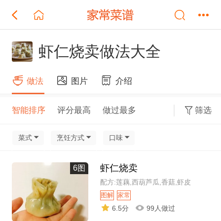
虾仁烧卖做法大全
做法
图片
介绍
智能排序
评分最高
做过最多
筛选
菜式
烹饪方式
口味
虾仁烧卖
6图
配方:莲藕,西葫芦瓜,香菇,虾皮
图解
家常
6.5分
99人做过