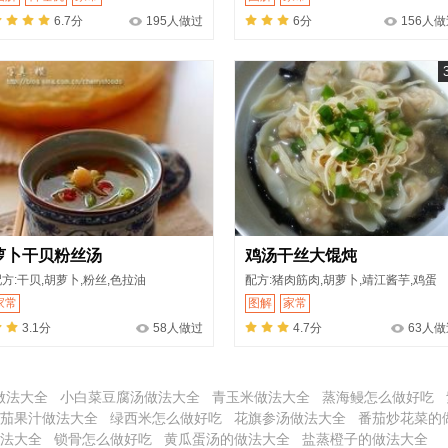
6.7分
195人做过
6分
156人
萝卜干贝粉丝汤
鸡汤干丝大馄炖
方:干贝,胡萝卜,粉丝,色拉油
配方:猪肉筋肉,胡萝卜,靖江酱芋,鸡蛋
家常
图解
家常
3.1分
58人做过
4.7分
63人做
做法大全
小白菜豆腐汤做法大全
青玉米做法大全
蒸海鳗怎么做好吃
茄果汁做法大全
绿西米怎么做好吃
花旗参汤做法大全
番茄炒花菜的
法大全
锁骨怎么做好吃
黄瓜蛋汤的做法大全
盐蒸橙子的做法大全