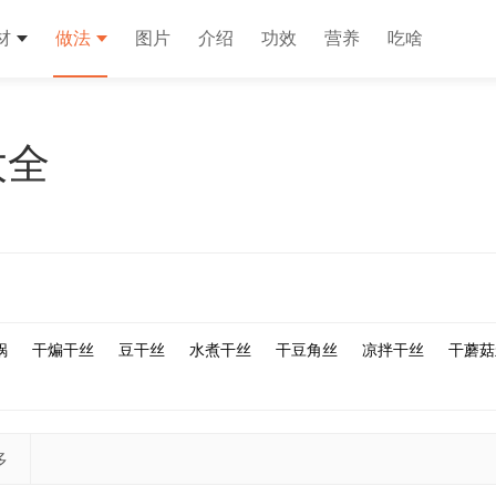
材
做法
图片
介绍
功效
营养
吃啥
大全
锅
干煸干丝
豆干丝
水煮干丝
干豆角丝
凉拌干丝
干蘑菇
多