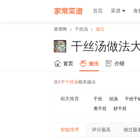
首页
菜谱
食
菜谱网
干丝汤
做法
干丝汤做法
首页
做法
介绍
共
9
个
干丝汤
相关做法
相关推荐
干丝
丝汤
干丝干
煮干丝
炒干丝
智能排序
评分最高
做过最