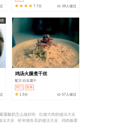
做过
7.7分
38人做过
3图
鸡汤火腿煮干丝
配方:白豆腐干
窍门
简单
过
1.5分
57人做过
紫薯酸奶怎么做好吃
红烧大肉的做法大全
做法大全
虾米烧冬瓜的做法大全
鸡肉板栗