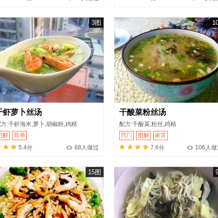
3图
1
干虾萝卜丝汤
干酸菜粉丝汤
方:干虾海米,萝卜,胡椒粉,鸡精
配方:干酸菜,粉丝,鸡精
图解
简单
窍门
图解
家常
5.4分
68人做过
7.6分
106人
15图