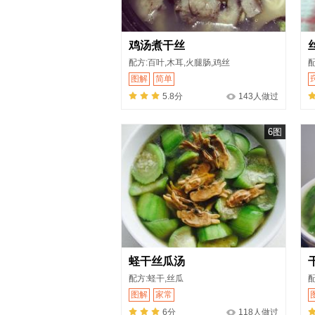
鸡汤煮干丝
配方:百叶,木耳,火腿肠,鸡丝
配
图解
简单
5.8分
143人做过
6图
蛏干丝瓜汤
配方:蛏干,丝瓜
配
图解
家常
6分
118人做过