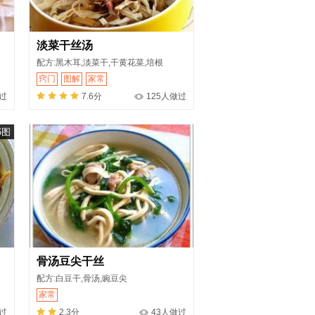
淡菜干丝汤
配方:黑木耳,淡菜干,干黄花菜,培根
窍门
图解
家常
做过
7.6分
125人做过
6图
骨汤豆尖干丝
配方:白豆干,骨汤,豌豆尖
家常
过
2.3分
43人做过