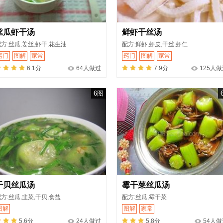
丝瓜虾干汤
鲜虾干丝汤
方:丝瓜,姜丝,虾干,花生油
配方:鲜虾,虾皮,干丝,虾仁
窍门
图解
家常
窍门
图解
家常
6.1分
64人做过
7.9分
125人
6图
干贝丝瓜汤
霉干菜丝瓜汤
方:丝瓜,韭菜,干贝,食盐
配方:丝瓜,霉干菜
图解
图解
家常
5.6分
24人做过
5.8分
54人做