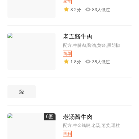
家常
3.2分
83人做过
老五酱牛肉
配方:牛腱肉,酱油,黄酱,黑胡椒
简单
1.8分
38人做过
烧
老汤酱牛肉
6图
配方:牛金钱腱,老汤,葱姜,瑶柱
图解