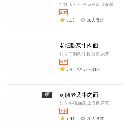
配方:大葱,生抽,黄豆酱,甜面酱
图解
6.5分
88人做过
老坛酸菜牛肉面
配方:二荆条,牛腩,酸菜,大蒜
家常
3分
54人做过
药膳老汤牛肉面
9图
配方:牛腩,面条,上海青,黄芪
图解
7.4分
76人做过