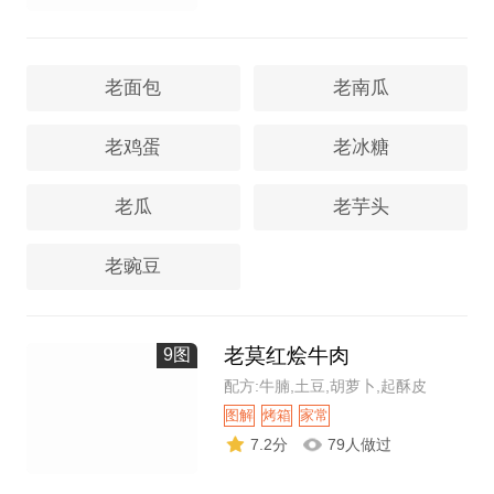
老面包
老南瓜
老鸡蛋
老冰糖
老瓜
老芋头
老豌豆
老莫红烩牛肉
9图
配方:牛腩,土豆,胡萝卜,起酥皮
图解
烤箱
家常
7.2分
79人做过