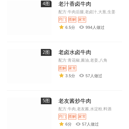
老汁香卤牛肉
4图
配方:牛肉后腿,老卤汁,大葱,生姜
窍门
图解
家常
6.5分
994人做过
老卤水卤牛肉
2图
配方:青花椒,酱油,老姜,八角
图解
家常
3.5分
57人做过
老友酱炒牛肉
5图
配方:牛肉,老友酱,水淀粉,料酒
窍门
图解
家常
6分
57人做过