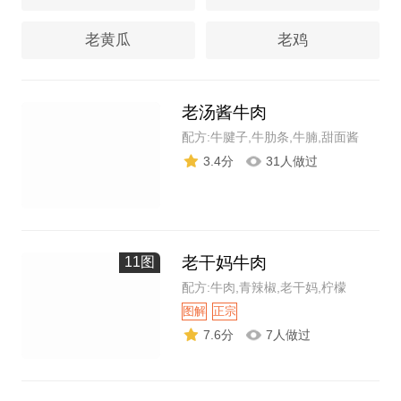
老黄瓜
老鸡
老汤酱牛肉
配方:牛腱子,牛肋条,牛腩,甜面酱
3.4分
31人做过
老干妈牛肉
11图
配方:牛肉,青辣椒,老干妈,柠檬
图解
正宗
7.6分
7人做过