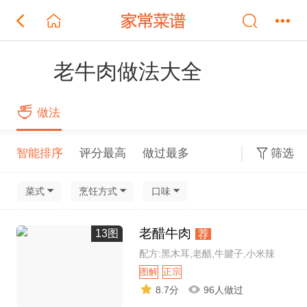
老牛肉做法大全
做法
智能排序
评分最高
做过最多
筛选
菜式
烹饪方式
口味
老醋牛肉
13图
荐
配方:黑木耳,老醋,牛腱子,小米辣
图解
正宗
8.7分
96人做过