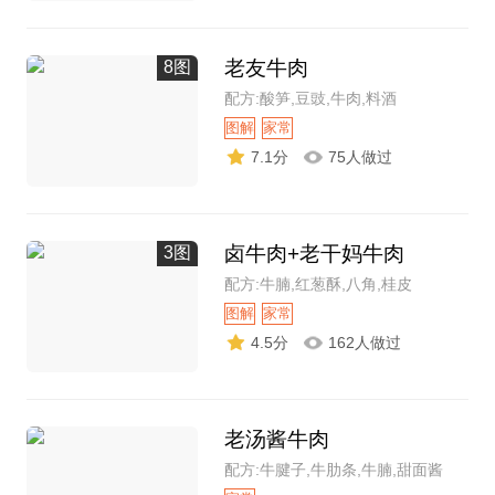
老友牛肉
8图
配方:酸笋,豆豉,牛肉,料酒
图解
家常
7.1分
75人做过
卤牛肉+老干妈牛肉
3图
配方:牛腩,红葱酥,八角,桂皮
图解
家常
4.5分
162人做过
老汤酱牛肉
配方:牛腱子,牛肋条,牛腩,甜面酱