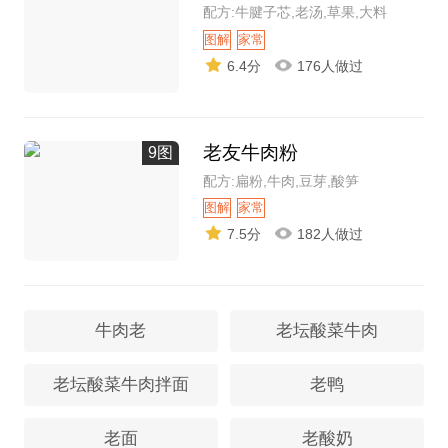
配方:牛腱子芯,老汤,草果,大料
图解
家常
6.4分
176人做过
老友牛肉粉
9图
配方:扁粉,牛肉,豆芽,酸笋
图解
家常
7.5分
182人做过
牛肉老
老坛酸菜牛肉
老坛酸菜牛肉拌面
老鸭
老面
老酸奶