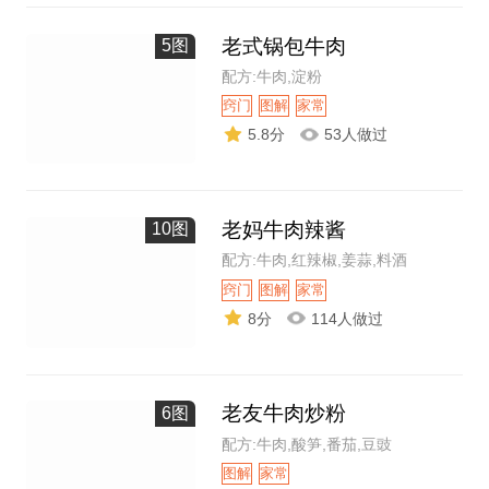
老式锅包牛肉
5图
配方:牛肉,淀粉
窍门
图解
家常
5.8分
53人做过
老妈牛肉辣酱
10图
配方:牛肉,红辣椒,姜蒜,料酒
窍门
图解
家常
8分
114人做过
老友牛肉炒粉
6图
配方:牛肉,酸笋,番茄,豆豉
图解
家常