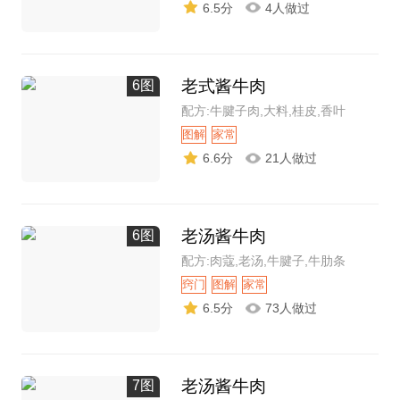
6.5分
4人做过
老式酱牛肉
6图
配方:牛腱子肉,大料,桂皮,香叶
图解
家常
6.6分
21人做过
老汤酱牛肉
6图
配方:肉蔻,老汤,牛腱子,牛肋条
窍门
图解
家常
6.5分
73人做过
老汤酱牛肉
7图