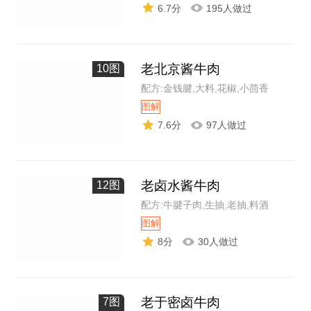
6.7分
195人做过
老北京酱牛肉
10图
配方:金钱腱,大料,花椒,小茴香
图解
7.6分
97人做过
老卤水酱牛肉
12图
配方:牛腱子肉,生抽,老抽,料酒
图解
8分
30人做过
老于密卤牛肉
7图