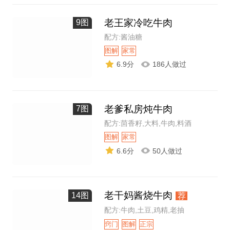
老王家冷吃牛肉
9图
配方:酱油糖
图解
家常
6.9分
186人做过
老爹私房炖牛肉
7图
配方:茴香籽,大料,牛肉,料酒
图解
家常
6.6分
50人做过
老干妈酱烧牛肉
14图
荐
配方:牛肉,土豆,鸡精,老抽
窍门
图解
正宗