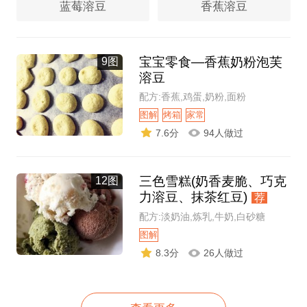
蓝莓溶豆
香蕉溶豆
宝宝零食—香蕉奶粉泡芙
9图
溶豆
配方:香蕉,鸡蛋,奶粉,面粉
图解
烤箱
家常
7.6分
94人做过
三色雪糕(奶香麦脆、巧克
12图
力溶豆、抹茶红豆)
荐
配方:淡奶油,炼乳,牛奶,白砂糖
图解
8.3分
26人做过