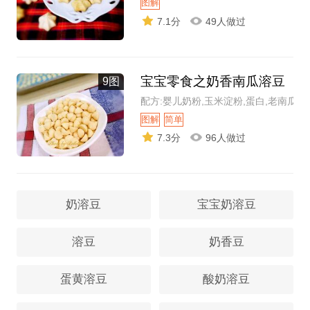
图解
7.1分
49人做过
宝宝零食之奶香南瓜溶豆
9图
配方:婴儿奶粉,玉米淀粉,蛋白,老南瓜泥
图解
简单
7.3分
96人做过
奶溶豆
宝宝奶溶豆
溶豆
奶香豆
蛋黄溶豆
酸奶溶豆