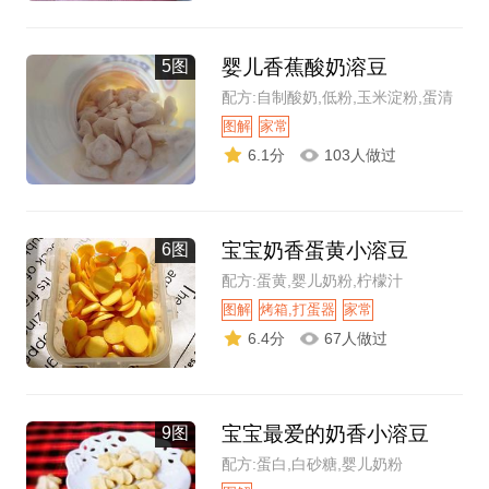
婴儿香蕉酸奶溶豆
5图
配方:自制酸奶,低粉,玉米淀粉,蛋清
图解
家常
6.1分
103人做过
宝宝奶香蛋黄小溶豆
6图
配方:蛋黄,婴儿奶粉,柠檬汁
图解
烤箱,打蛋器
家常
6.4分
67人做过
宝宝最爱的奶香小溶豆
9图
配方:蛋白,白砂糖,婴儿奶粉