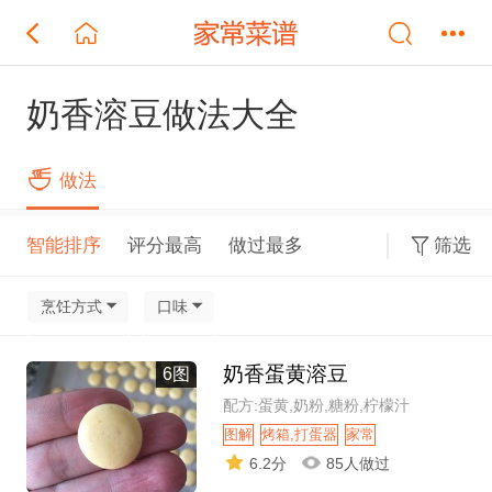
奶香溶豆做法大全
做法
智能排序
评分最高
做过最多
筛选
烹饪方式
口味
奶香蛋黄溶豆
6图
配方:蛋黄,奶粉,糖粉,柠檬汁
图解
烤箱,打蛋器
家常
6.2分
85人做过