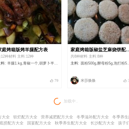
家庭烤箱版烤羊腿配方表
家庭烤箱版椒盐芝麻
12种材料 主料:12种
共8种材料 主料:8种
料:
羊腿1.kg,青椒一个,胡萝卜半根,土豆相信我巨好吃2-个,洋葱红色的半个,卤肉料一包,姜片一丢丢,料酒适量,大喜大烤肉酱适量,孜然粉适量,烧烤用辣椒面适量,鲜柠檬一个
主料:
面粉500g,酵母粉5g,泡打粉5g,温水300g,烘焙白芝麻适量,花椒适量,盐适量,食用油适量
米莎焕焕
79
加载中..
方大全
软烂配方大全
营养减肥配方大全
冬季滋补配方大全
冬季养生
底捞配方大全
国宴配方大全
秋季养生配方大全
长沙配方大全
孩子