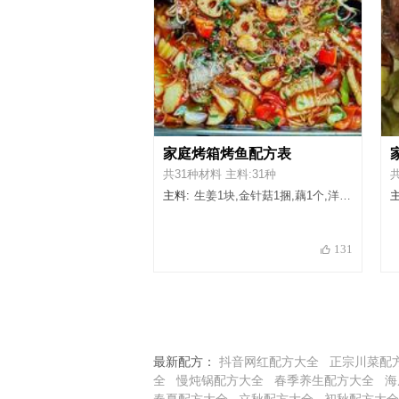
家庭烤箱烤鱼配方表
共31种材料 主料:31种
共
主料:
生姜1块,金针菇1捆,藕1个,洋葱半个,土豆1个,绿豆芽适量,白芝麻适量,蒜头1头,干红辣椒2根,青红椒各半个,泡椒1个,黑鱼1条,葱4根,豆豉1小撮,蚝油适量,花椒1小撮,猪油1小块,色拉油适量,八角2个,桂皮1个,生抽适量,老抽适量,蒸鱼豉油适量,孜然粉适量,郫县豆瓣酱1大勺,香锅调料腌鱼适量,料酒腌鱼适量,盐腌鱼适量,白胡椒粉腌鱼适量,花椒粉腌鱼适量,五香粉腌鱼适量
主
131
最新配方：
抖音网红配方大全
正宗川菜配
全
慢炖锅配方大全
春季养生配方大全
海