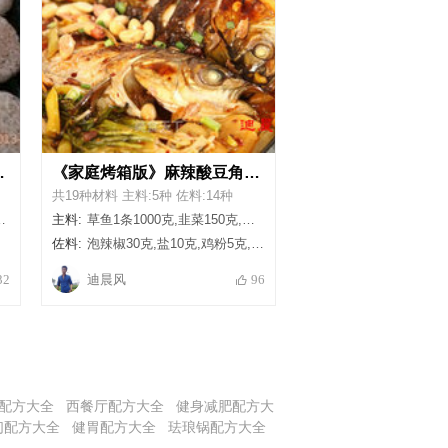
烧饼配方表
《家庭烤箱版》麻辣酸豆角烤鱼配方表
共19种材料 主料:5种 佐料:14种
主料:
草鱼1条1000克,韭菜150克,土豆块150克,酸豆角150克,金针菇150克
佐料:
泡辣椒30克,盐10克,鸡粉5克,老干妈辣椒酱4勺,干辣椒粉1大勺,植物油100克,葱花5克,胡椒粉10克,生姜40克,蒜米20粒,料酒2大勺,洋葱半个,生抽2大勺,清水适量
迪晨风
32
96
配方大全
西餐厅配方大全
健身减肥配方大
们配方大全
健胃配方大全
珐琅锅配方大全