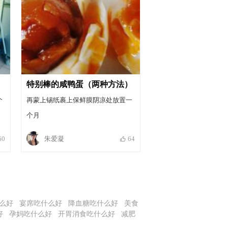
特别棒的咸鸭蛋（两种方法）
个
再蒙上锡纸裹上保鲜膜阴凉处放置一
个月
朱爱凝
60
64
么好
宴席吃什么好
降血糖吃什么好
美食
好
孕妈吃什么好
开胃消食吃什么好
减肥