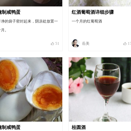
腌制咸鸭蛋
红酒葡萄酒详细步骤
干净的袋子密封起来，阴凉处放置一
一个月的红葡萄酒
个月。
岳美
51
1
腌制咸鸭蛋
桂圆酒