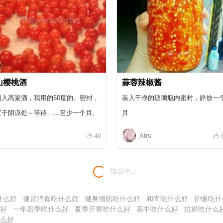
山樱桃酒
蒜蓉辣椒酱
倒入高粱酒，我用的50度的。密封，
装入干净的玻璃瓶内密封，静放一
置于阴凉处～等待……至少一个月。
月
Atrs
40
加载中..
什么好
健胃消食吃什么好
健身增肌吃什么好
和尚吃什么好
护眼吃什
好
一年四季吃什么好
夏季开胃吃什么好
高中吃什么好
抗癌吃什么
么好