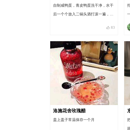
自制咸鸭蛋，青皮鸭蛋洗干净，水干
后一个个放入二锅头酒打滚一遍，放
一个花椒一个八角煮开水，把蛋放凉
83
后的开水泡一个月。
洛施花舍玫瑰醋
盖上盖子常温保存一个月