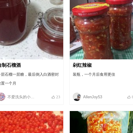
自制石榴酒
剁红辣椒
一层石榴一层糖，最后倒入白酒密封
装瓶，一个月后食用更佳
放置一个月
不爱洗头的小丸子
AllenJoy53
23