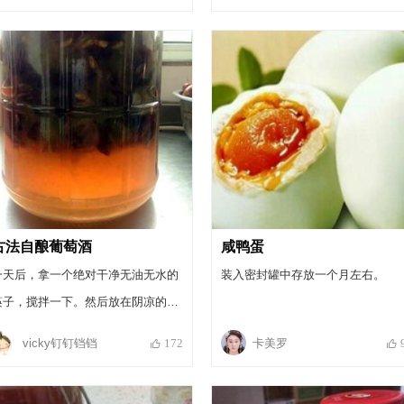
瓶子外面用清水冲洗干净，放在阴
处发酵一个月
古法自酿葡萄酒
咸鸭蛋
一天后，拿一个绝对干净无油无水的
装入密封罐中存放一个月左右。
筷子，搅拌一下。然后放在阴凉的地
方，自发酵一个月，
vicky钉钉铛铛
卡美罗
172