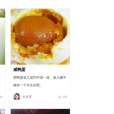
凉
咸鸭蛋
把鸭蛋放入泥巴中滚一滚，放入罐中
储存一个月左右吧。
卡美罗
90
109