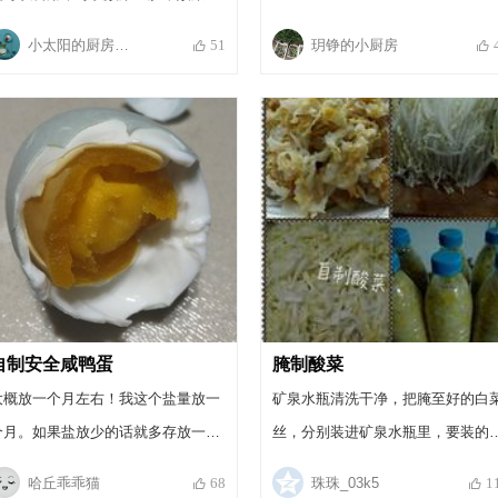
花肉，酸菜牛羊肉都很好吃的哦！
小太阳的厨房时光☀️
玥铮的小厨房
51
自制安全咸鸭蛋
腌制酸菜
大概放一个月左右！我这个盐量放一
矿泉水瓶清洗干净，把腌至好的白
个月。如果盐放少的话就多存放一段
丝，分别装进矿泉水瓶里，要装的
时间。
实一些，盖上瓶子盖拧紧。將装好
哈丘乖乖猫
珠珠_03k5
68
1