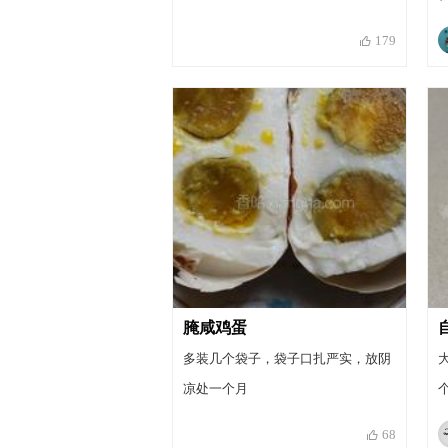
179
腌咸鸡蛋
多装几个袋子，袋子口扎严实，放阴
凉处一个月
68