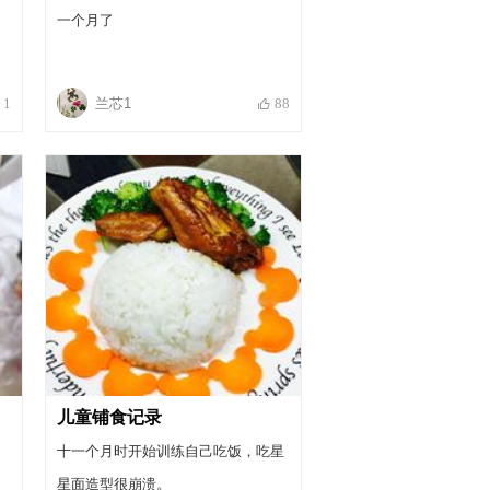
一个月了
兰芯1
1
88
儿童铺食记录
十一个月时开始训练自己吃饭，吃星
星面造型很崩溃。