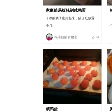
家庭简易版腌制咸鸭蛋
干净的袋子密封起来，阴凉处放置一
个月。
喵小姐的食物恋
34
咸鸭蛋