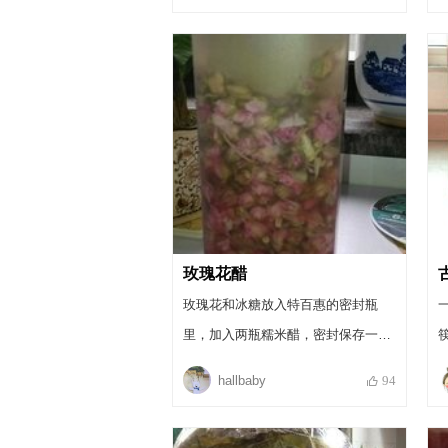
玫瑰花醋
玫瑰花和冰糖放入特百惠的密封瓶
里，加入两瓶糯米醋，密封保存一个
月，就可以了。
hallbaby
94