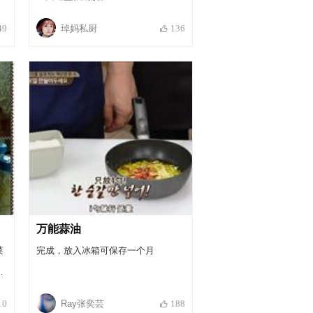
琸妈私厨
49
136
万能蒜油
菜
完成，放入冰箱可保存一个月
紧
的
Ray张奕芸
10
188