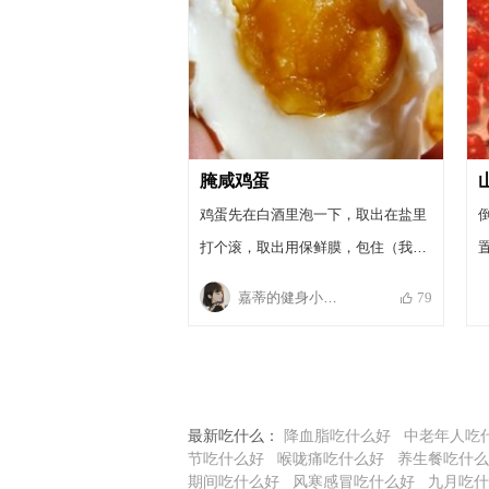
腌咸鸡蛋
鸡蛋先在白酒里泡一下，取出在盐里
打个滚，取出用保鲜膜，包住（我又
用了小皮筋）放在桶里密封，放在常
嘉蒂的健身小厨房
79
温一个月（我用了一个月零五天，今
天刚吃?）达到了下面的图片，天气
冷需要延长时间
最新吃什么：
降血脂吃什么好
中老年人吃
节吃什么好
喉咙痛吃什么好
养生餐吃什么
期间吃什么好
风寒感冒吃什么好
九月吃什