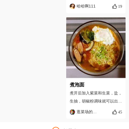
白糖适量，喜欢味道重一点的
哈哈啊111
19
朋友，可以加一点味精，鸡
精，然后添少量水，盖锅盖焖
一会儿。加一点淀粉，加盐，
翻炒，汤汁粘稠出锅。
煮泡面
煮开后加入紫菜和生菜，盐，
生抽，胡椒粉调味就可以出锅
了。泡面煮熟后过冷水，控水
逛菜场的小青年
45
后放入做好的汤中，鸡蛋在煮
泡面的时候一起煮了（这点很