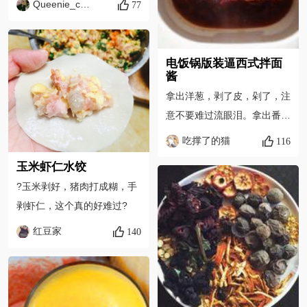
Queenie_chen
77
电饭锅版装逼西式拌面
酱
拿出洋葱，剥了皮，剁了，注
意不要难过流眼泪。拿出番
茄，洗洗，切了，注意不要让
吃撑了的猫
116
他汁液四溅。
玉米虾仁水饺
?玉米剥好，猪肉打成糊，手
剥虾仁，这个真的好难过?
红豆家
140