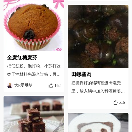
60元，至今我还没吃回来本
钱那！每次都是难过的记忆！
哈哈哈，因为不好吃就只能我
一个人吃了！！
全麦红糖麦芬
把低筋粉、泡打粉、小苏打这
田螺塞肉
类干性材料先混合过筛，再过
全麦面粉混合均匀，分两次过
把搅拌好的馅料塞进田螺壳
大k爱烘培
162
筛，因为全麦面粉有麸皮难过
里，放入锅中加入料酒糖姜片
筛
八角老抽葱结香叶再加水没过
516
田螺的一半，烧开，难过煮十
分钟，再大火收汁