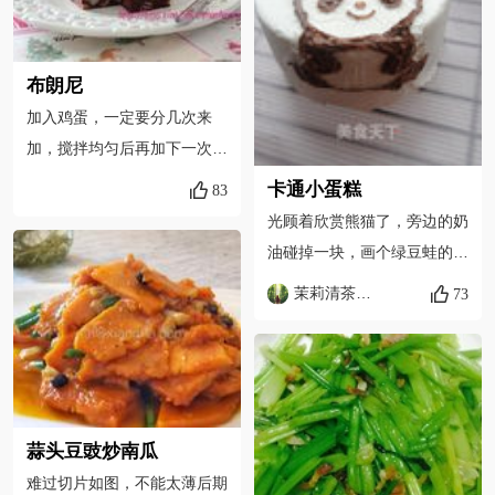
布朗尼
加入鸡蛋，一定要分几次来
加，搅拌均匀后再加下一次，
一次过加入的话会很难过
卡通小蛋糕
83
光顾着欣赏熊猫了，旁边的奶
油碰掉一块，画个绿豆蛙的表
情鄙视一下。好难过哇。
茉莉清茶咖啡
73
蒜头豆豉炒南瓜
难过切片如图，不能太薄后期