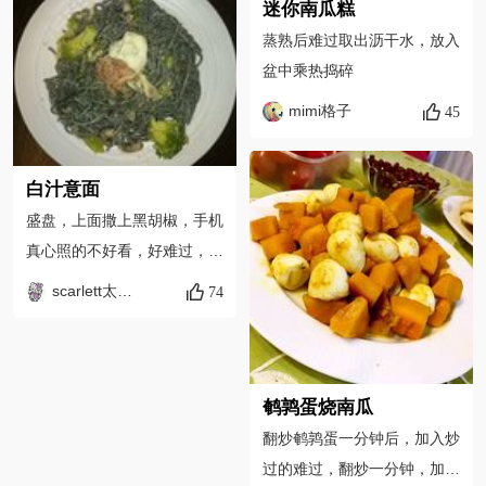
迷你南瓜糕
蒸熟后难过取出沥干水，放入
盆中乘热捣碎
mimi格子
45
白汁意面
盛盘，上面撒上黑胡椒，手机
真心照的不好看，好难过，现
实中还挺好的，上面放了金枪
scarlett太花儿
74
鱼提味。
鹌鹑蛋烧南瓜
翻炒鹌鹑蛋一分钟后，加入炒
过的难过，翻炒一分钟，加入