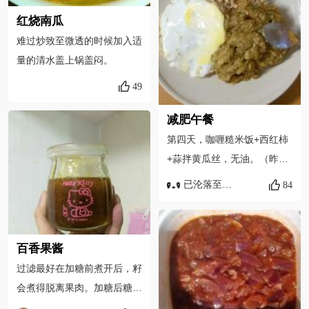
红烧南瓜
难过炒致至微透的时候加入适
量的清水盖上锅盖闷。
49
减肥午餐
第四天，咖喱糙米饭+西红柿
+蒜拌黄瓜丝，无油。（昨天
吃超多…而且全是高脂肪，内
已沦落至后勤部
84
心很难过…）
百香果酱
过滤最好在加糖前煮开后，籽
会煮得脱离果肉。加糖后糖会
粘，很难过滤