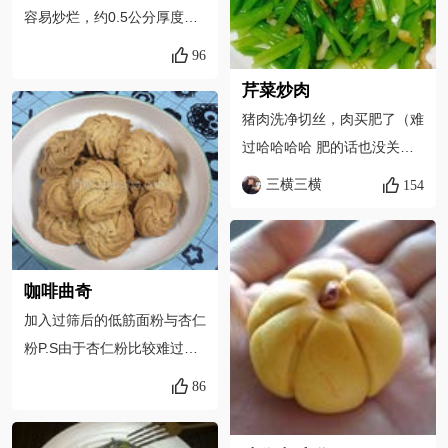
容易炒烂，约0.5公分厚度即
可
96
芹菜炒肉
猪肉洗净切丝，肉买肥了（难
过哈哈哈哈 肥的话也没关系
就多炒一会，把油煸出来
三横三横
154
咖啡曲奇
加入过筛后的低筋面粉与杏仁
粉P.S由于杏仁粉比较难过筛
所以可以直接加进去拌匀就
86
好.