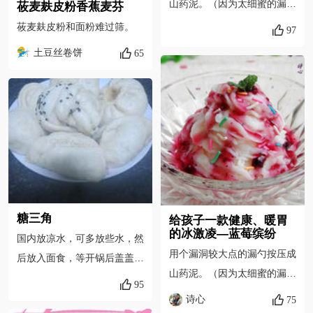
山药泥。（因为太细蜜的漏勺
莜麦麸皮粉香蕉麦芬
很难过滤下去，或者装入保鲜
莜麦麸皮粉和面粉难过筛。
97
袋用擀面杖擀成泥也可以）
土豆丝卷饼
65
糖三角
给孩子一款健康、暖胃
的冰激凌—蓝莓缤纷
国内放凉水，可多放些水，然
用个漏洞较大点的漏勺按压成
后放入面食，等开锅后盖盖。
山药泥。（因为太细蜜的漏勺
蒸15分钟，然后闭火放5分钟
95
很难过滤下去，或者装入保鲜
蒸锅已经买了3年了，买时候
诗心
75
袋用擀面杖擀成泥也可以）