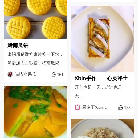
烤南瓜饼
出锅后稍微将难过控一下水，
然后加入白砂糖，将南瓜捣成
糊状。
喵喵小呆瓜
161
Xitin手作——心灵净土
开心也是一天，难过也是一
天...
周夕丁Xitin_ZenobiaZhou
155