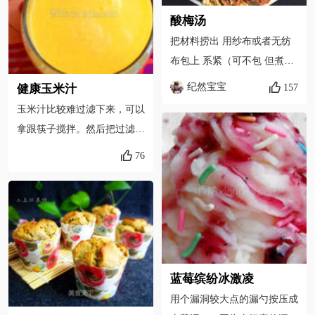
酸梅汤
把材料捞出 用纱布或者无纺
布包上 系紧（可不包 但煮完
比较难过滤）
纪然宝宝
157
健康玉米汁
玉米汁比较难过滤下来，可以
拿跟筷子搅拌。然后把过滤桶
里的玉米汁倒出装杯即可饮用
76
蓝莓缤纷冰激凌
用个漏洞较大点的漏勺按压成