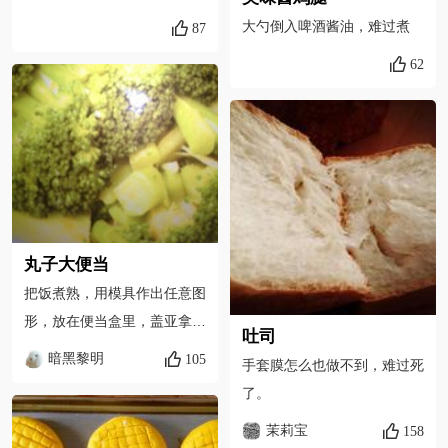
大勺倒入啤酒酱油，难过煮
87
62
丸子大便当
把饭煮熟，用模具作出任意图
形，放在便当盒里，盖亚拿着
吐司
一盆烧焦的饭，别提多难过
暗黑黎明
105
手套膜怎么也做不到，难过死
了！
了。
茉莉宝
158