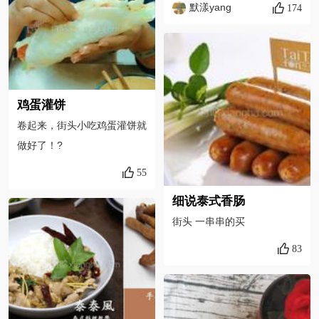
洋葱炒出香气，依次放入血
默漾yang
174
肠，年糕，各种辅料~然后加
入韩式辣酱和番茄酱。（先加
酱也可~）
鸡蛋灌饼
卷起来，街头小吃鸡蛋灌饼就
做好了！?
55
细说泰式香肠
街头 一串串的买
83