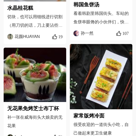
韩国鱼饼汤
水晶桂花糕
看着韩剧里韩国街头、车站的
切块，也可以用细线进行切割
鱼饼串眼馋的小伙伴们，快来
（用刀切的话，刀上要沾些凉
跟着小然然一起自己在家享受
孙一然
107
白开，这样就不会粘刀） 切
花颜HUAYAN
19
吧～
好了，装盘 吃不完的,用保鲜
膜包起来,像不像街头卖的呢?
无花果免烤芝士布丁杯
家常版烤冷面
补一张在威海街头大娘卖的无
很受欢迎的一道街头小吃，自
花果
己做起来更卫生健康