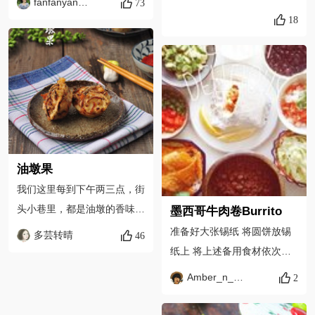
fanfanyang在魔都
73
18
油墩果
我们这里每到下午两三点，街
头小巷里，都是油墩的香味
墨西哥牛肉卷Burrito
～?
准备好大张锡纸 将圆饼放锡
多芸转晴
46
纸上 将上述备用食材依次放
入饼中 可按个人喜好加量 最
Amber_n_KIng
2
后将饼卷成型即可食用 可搭
配墨西哥玉米卷+Salsa酱味