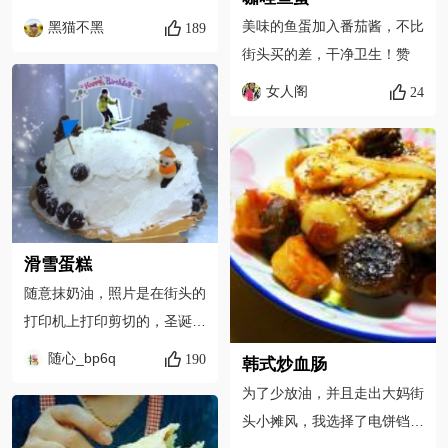
美味的鱼蛋加入番茄酱，不比
黑猫不黑
189
街头买的差，干净卫生！赞
女人阁
24
滑雪蛋糕
随意抹奶油，照片是在街头的
打印机上打印剪切的，圣诞树
和雪橇雪人都是巧克力做的，
随心_bp6q
190
韩式炒血肠
最后撒上椰蓉
为了少放油，并且走出大妈街
头小摊风，我选择了电饼铛！