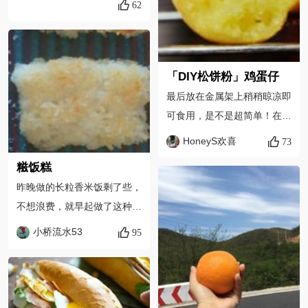
62
「DIY松饼粉」鸡蛋仔
最后放在金属架上稍稍晾凉即
可食用，是不是超简单！在家
也可以轻松品尝香港街头小吃
HoneyS欢喜
73
喽～
糍饭糕
昨晚做的长粒香米饭剩了些，
不想浪费，就早起做了这种曾
经在南方街头吃过的糍饭糕，
小桥流水53
95
我改良的简单版。直接把剩米
饭倒到面板上，用刀面压实并
整理成四方型，切成比麻将牌
稍大点的四方块；平底锅热