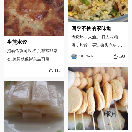
四季不换的家味道
锅烧热，入油。 打入两颗
生煎水饺
蛋，炒碎，买过街头凉皮，见
抱着锅就可以吃了,非常非常
老板这样炒蛋尝试后觉得比打
KILIYAN
193
香,厨房就像街头生煎店一样
散的蛋要好吃！
散发着诱人的香味.
111