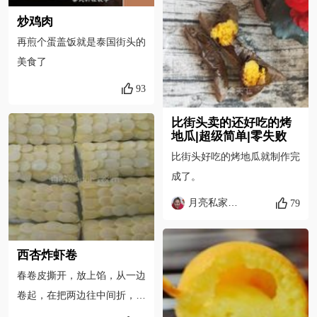
炒鸡肉
再煎个蛋盖饭就是泰国街头的
美食了
93
比街头卖的还好吃的烤
地瓜|超级简单|零失败
比街头好吃的烤地瓜就制作完
成了。
月亮私家烘焙
79
西杏炸虾卷
春卷皮撕开，放上馅，从一边
卷起，在把两边往中间折，街
头沾上蛋清，