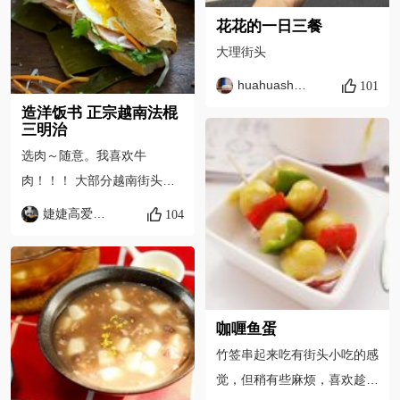
油，把四方块一个个码到平底
花花的一日三餐
锅两面煎黄；起锅趁热裹上白
大理街头
糖，装盘即可。简单又好吃。
huahuashmily
101
造洋饭书 正宗越南法棍
三明治
选肉～随意。我喜欢牛
肉！！！ 大部分越南街头也
很随意，夹4.5种的也有～丸
婕婕高爱碳水
104
子也有。还有炖五花肉夹进去
的，猪耳朵也是可以的。卤肉
我觉得也不错。
咖喱鱼蛋
竹签串起来吃有街头小吃的感
觉，但稍有些麻烦，喜欢趁热