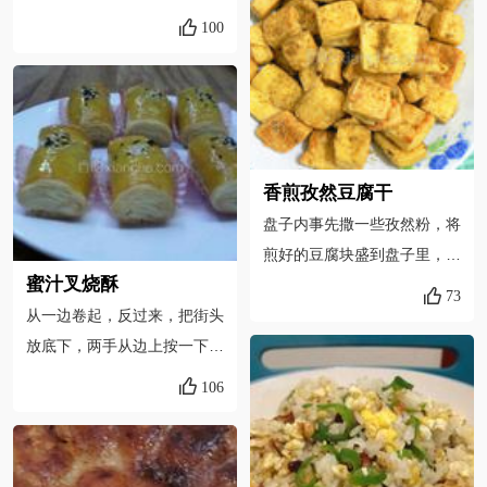
以放到盘子里享用这街头美味
100
了
香煎孜然豆腐干
盘子内事先撒一些孜然粉，将
煎好的豆腐块盛到盘子里，趁
蜜汁叉烧酥
热在表面再撒入孜然粉及椒
73
从一边卷起，反过来，把街头
盐，喜欢吃辣味的可以放些辣
放底下，两手从边上按一下，
椒粉，拌匀即可。也可以弄些
就好了
口味甜咸的酱料汁淋在上面，
106
更具街头小吃的风味。