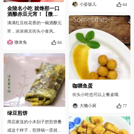
吃，就倒进碗里了
小姿饭儿
64
金陵名小吃 就馋那一口
酒酿赤豆元宵！【微体
兔菜谱】
满满红豆桂花香的一碗酒酿元
宵，浓浓南京街头小食风。
微体兔
84
咖喱鱼蛋
街头小吃也可以上餐桌哦
大懒小厨
77
绿豆煎饼
用店家送的小木刮子把煎饼叠
成这个样子，煎饼锅一歪就可