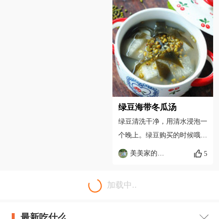
道更地道！Doritos的玉米脆
片 是出来之后最爱的零食！
淘宝或进口超市都可以买到
学做了这道Burrito 简单又充
满墨西哥风味的街头美食任你
享用
绿豆海带冬瓜汤
绿豆清洗干净，用清水浸泡一
个晚上。绿豆购买的时候哦不
用选太漂亮的，我喜欢从街头
美美家的厨房
5
老婆婆手里买那些自家产的绿
豆，虽然看起来杂质比较多，
加载中..
但是吃起来很放心。多淘洗几
遍，干瘪的都飘在水面上，多
最新吃什么
漂洗几遍就可以了。