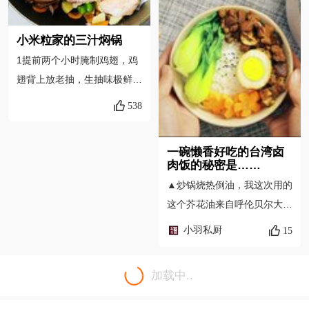
小米粒家的三汁焖锅
1提前两个小时腌制鸡翅，鸡
翅背上放老抽，生抽味极鲜，
胡椒粉，孜然粉，少许盐，料
538
酒，姜片。2做酱料，甜面
酱，四大勺，黄豆酱，两勺，
一碗懒香好吃的台湾卤
番茄酱，两勺，蚝油，四勺，
肉饭的秘密是……
蒸鱼豉油，一勺，白糖一勺，
▲炒锅烧热倒油，我这次用的
味极鲜生抽，两勺，白糖，两
这个芥花油来自呼伦贝尔大草
勺，鸡精，少许，淀粉，多
原，是中国农科院研制的，
小羽私厨
15
放，最后放一小勺原味烧烤
100%非转基因，只在北纬
酱，好像是大草原名字，完
49°至52°全球公认的“黄金”油
了，搅拌均匀后，放凉开水半
加载中..
料产区耕种，没有任何的工业
碗，期间自己尝下味道，根据
污染，烟点在245℃，正常的