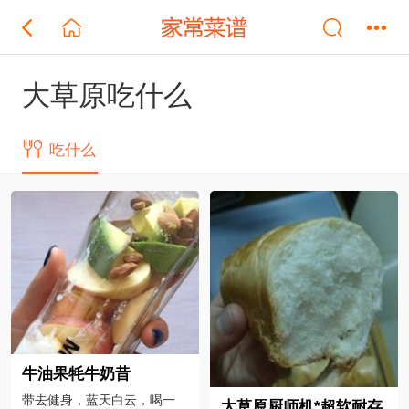
大草原吃什么
吃什么
牛油果牦牛奶昔
带去健身，蓝天白云，喝一
大草原厨师机*超软耐存