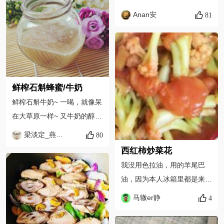
都在美食的天空游荡，仿佛到
Anan安
81
了大草原，蓝蓝的天空，白白
的云，脑回路
鲜榨石斛蜂蜜/牛奶
鲜榨石斛牛奶~ 一喝，就像呆
在大草原一样~ 又牛奶的醇
香，又有新鲜石斛的清新，醇
梁淡定_燕窝工厂_实体店
80
香而不腻~
西红柿炒菜花
我没用色拉油，用的羊尾巴
油，因为本人冰箱里都是来自
内蒙古大草原的纯天然原料，
马辙er静
4
所以我就地取材切了几块羊尾
巴油，提香！