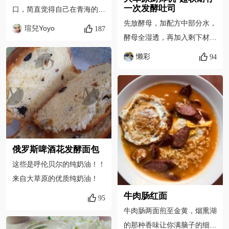
一次发酵吐司
口，简直觉得自己在青海的大
先放酵母，加配方中部分水，
草原上自由呼吸?
瑄兒Yoyo
187
酵母全湿透，再加入剩下材
料，大草原厨师机1档混合至
懒彩
94
没有干粉状态。
俄罗斯啤酒花发酵面包
这些是呼伦贝尔的纯奶油！！
来自大草原的优质纯奶油！
牛肉肠红面
95
牛肉肠两面煎至金黄，烟熏湖
的那种香味让你满脑子的细胞